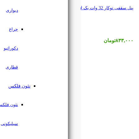
دیواری
چراغ
دکوراتیو
قطاری
نئون فلکس
نئون فلکس
سیلیکونی