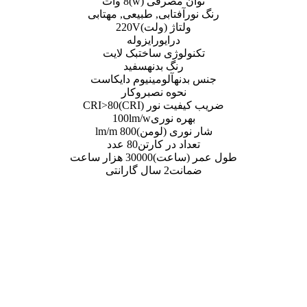
صرفی (w)
8 وات
تابی, طبیعی, مهتابی
اژ (ولت)
220V
رایور
ایزوله
ژی ساخت
بک لایت
گ بدنه
سفید
آلومینیوم دایکاست
وه نصب
روکار
نور (CRI)
CRI>80
 نوری
100lm/w
ی (لومن)
800 lm/m
 در کارتن
80 عدد
اعت)
30000 هزار ساعت
ت
2 سال گارانتی