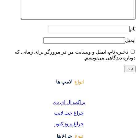
ایت من در مرورگر برای زمانی که
واع
لامپ ها
کت ال ای دی
اغ جت لایت
اغ پروژکتور
وع
چراغ ها