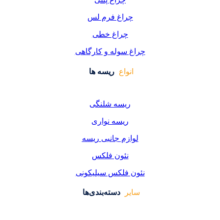
اغ فرم لس
راغ خطی
سوله و کارگاهی
واع
ریسه ها
یسه شلنگی
یسه نواری
زم جانبی ریسه
ئون فلکس
فلکس سیلیکونی
دسته‌بندی‌ها