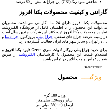
حصولات یکتا افروز
محصولات یکتا افروز دارای 24 ماه گارانتی می‌باشند. مشتریان
 اطمینان کامل از فروشگاه الکتروشید
ز تهیه کنند. این شرکت چندین سال است
سقفی،
چراغ پنلی
، پروژکتور،
چراغ نما
و
ایران فعالیت گسترده دارد.
ز
و
 با کارشناسان
الکتروشید
از طریق
 تماس باشید.
ل
ن:
180 گرم
ویه
120 میلی‌متر
)
28 میلی‌متر