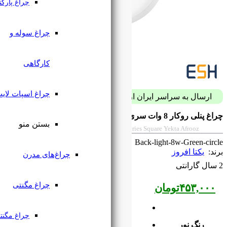
چراغ پارکتی
چراغ سوله و
کارگاهی
چراغ اسپات لایت
پست فقط با 59 هزار تومان
بستن منو
8w Surface Mounted Panel Light Green Se
SKU: 
چراغ‌های مدرن
چراغ مگنتی
چراغ مگنتی