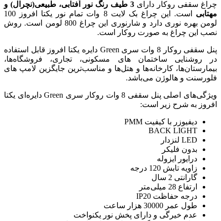
 طیف رنگ نور آفتابی، طبیعی(نچرال) و
است. این چراغ بک لایت 8 وات تمام نور یکتا افروز 100
لومن بهره نوری دارد و شارنوری این چراغ 800 لومن است. روش
کار است.
پنل سقفی روکار 8 وات سری Green دایره یکتا افروز قابل استفاده
ی مسکونی، تجاری، فروشگاه‌ها،
هتل‌ها و مناسب‌ترین جایگزین لامپ های
ویژگی‌های اصلی پنل سقفی 8 وات روکار سری Green دایره‌ای یکتا
خش نور یکنواخت