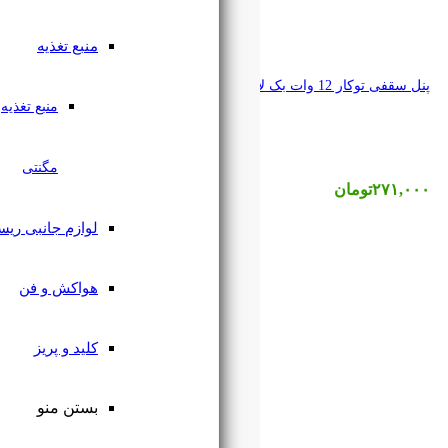
منبع تغذیه
منبع تغذیه
مگنتی
لوازم جانبی ریسه
هواکش و فن
کلید و پریز
بستن منو