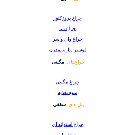
اغ پروژکتور
چراغ نما
اغ وال واشر
ر و آویز مدرن
غ‌های
مگنتی
راغ مگنتی
منبع تغذیه
 های
سقفی
غ استوانه ای
چراغ پنلی