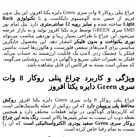
چراغ پنلی روکار 8 وات سری Green دایره یکتا افروز، این پنل بدون
نیوم دایکاست و با
تکنولوژی Back
سانتی‌متری
دارد. پنل تمام نور
GREE توسط برند یکتا افروز تولید و به بازار عرضه
 بسیار زیبا و نوردهی مناسب می‌تواند
کر
انتشار دهد. این محصول جایگزین
ی فلورسنت و هالوژن‌ها است. نداشتن
ک قابلیت ارزشمند به حساب می‌آید.
 و ناگهانی در شدت روشنایی می‌گویند،
نس آن قابل مشاهده باشد.
ویژگی و کاربرد چراغ پنلی روکار 8 وات
روکش
ین روکش از جمله پلاستیک‌هایی است
 تولید قطعات مختلف دارد و همچنین
لیمرها بالاتر است.
رنگ بدنه این چراغ
که آن را
ده است.