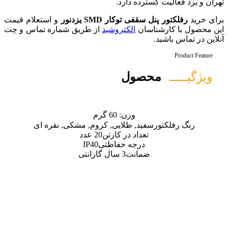
ارد.
 SMD یزدنور
و استعلام قیمت
لکتروشید
از طریق شماره تماس و چت
ل
زن:
60 گرم
طلایی, کروم, مشکی, نقره ای
 در کارتن
20 عدد
ه حفاظتی
IP40
ت
3 سال گارانتی