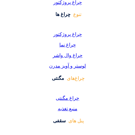
اغ پروژکتور
وع
چراغ ها
اغ پروژکتور
چراغ نما
اغ وال واشر
ر و آویز مدرن
غ‌های
مگنتی
راغ مگنتی
منبع تغذیه
 های
سقفی