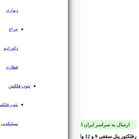
دیواری
چراغ
دکوراتیو
قطاری
نئون فلکس
نئون فلکس
سیلیکونی
پست فقط با 59 هزار تومان