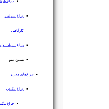
چراغ پارکتی
چراغ سوله و
کارگاهی
چراغ اسپات لایت
بستن منو
چراغ‌های مدرن
چراغ مگنتی
چراغ مگنتی