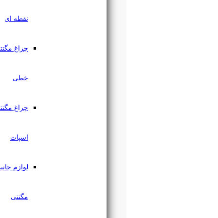
نقطه ای
چراغ مگنتی
خطی
چراغ مگنتی
اسپات
لوازم جانبی
مگنتی