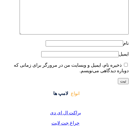
ایت من در مرورگر برای زمانی که
واع
لامپ ها
کت ال ای دی
اغ جت لایت