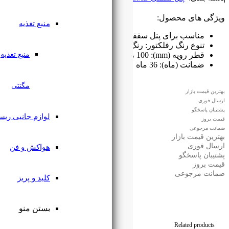
منبع تغذیه
زدنور
گ طلایی، کروم، سفید و مشکی
منبع تغذیه
مگنتی
لوازم جانبی ریسه
هواکش و فن
کلید و پریز
بستن منو