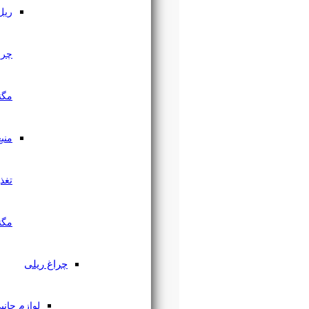
ریل
چراغ
مگنتی
منبع
تغذیه
مگنتی
چراغ ریلی
لوازم جانبی