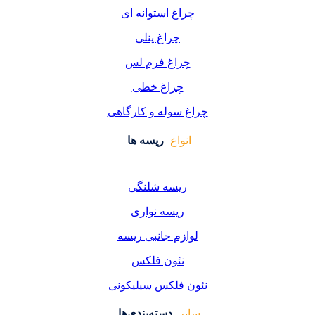
غ استوانه ای
چراغ پنلی
اغ فرم لس
راغ خطی
سوله و کارگاهی
واع
ریسه ها
یسه شلنگی
یسه نواری
زم جانبی ریسه
ئون فلکس
فلکس سیلیکونی
دسته‌بندی‌ها