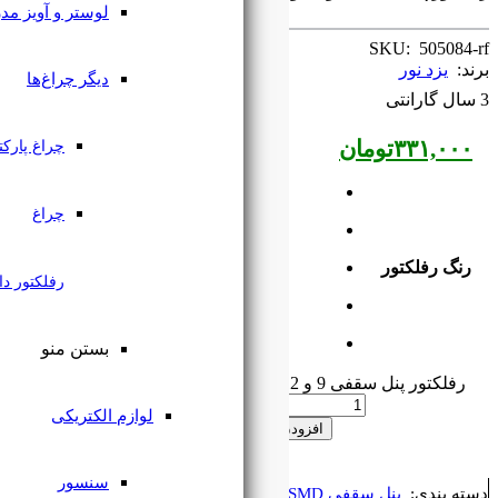
لوستر و آویز مدرن
Yazdnoor 10 cm Reflector
دیگر چراغ‌ها
چراغ پارکتی
چراغ
رفلکتور دار
بستن منو
لوازم الکتریکی
 به سبد خرید
سنسور
,
چراغ رفلکتور دار