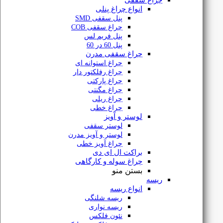
چراغ سقفی
انواع چراغ پنلی
پنل سقفی SMD
چراغ سقفی COB
پنل فریم لس
پنل 60 در 60
چراغ سقفی مدرن
چراغ استوانه ای
چراغ رفلکتور دار
چراغ پارکتی
پنل سقفی توکار 9 وات با رفلکتور DOB یزدنور
چراغ مگنتی
چراغ ریلی
چراغ خطی
لوستر و آویز
لوستر سقفی
۳۳۱,۰۰۰
تومان
لوستر و آویز مدرن
۳۰۷,۸۳۰
تومان
چراغ آویز خطی
براکت ال ای دی
چراغ سوله و کارگاهی
بستن منو
ریسه
انواع ریسه
ریسه شلنگی
ریسه نواری
نئون فلکس