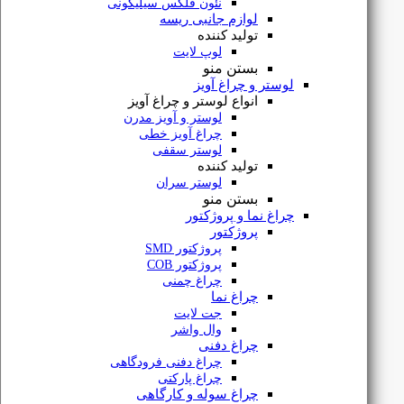
نئون فلکس سیلیکونی
لوازم جانبی ریسه
تولید کننده
لوپ لایت
بستن منو
لوستر و چراغ آویز
انواع لوستر و چراغ آویز
لوستر و آویز مدرن
چراغ آویز خطی
لوستر سقفی
تولید کننده
چراغ سقفی سنسوردار 18 وات داتیس
لوستر سران
بستن منو
چراغ نما و پروژکتور
پروژکتور
پروژکتور SMD
پروژکتور COB
تماس
چراغ چمنی
بگیرید
چراغ نما
جت لایت
وال واشر
چراغ دفنی
چراغ دفنی فرودگاهی
چراغ پارکتی
چراغ سوله و کارگاهی