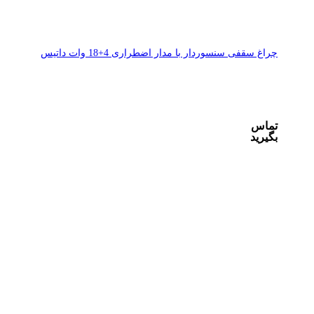
چراغ سقفی سنسوردار با مدار اضطراری 4+18 وات داتیس
تماس
بگیرید