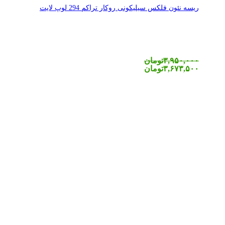
ریسه نئون فلکس سیلیکونی روکار تراکم 294 لوپ لایت
۳,۹۵۰,۰۰۰
تومان
۳,۶۷۳,۵۰۰
تومان