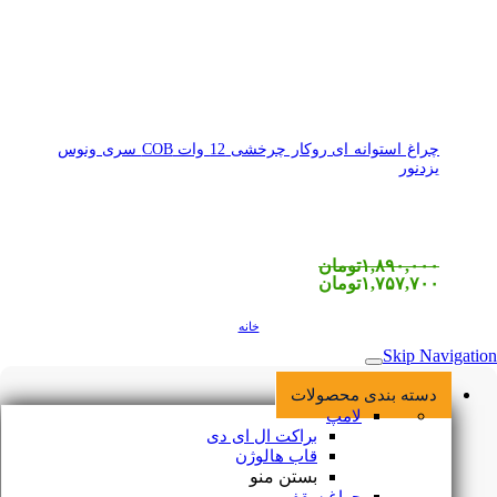
چراغ استوانه ای روکار چرخشی 12 وات COB سری ونوس
یزدنور
۱,۸۹۰,۰۰۰
تومان
۱,۷۵۷,۷۰۰
تومان
خانه
Skip Navigation
دسته بندی محصولات
لامپ
براکت ال ای دی
قاب هالوژن
بستن منو