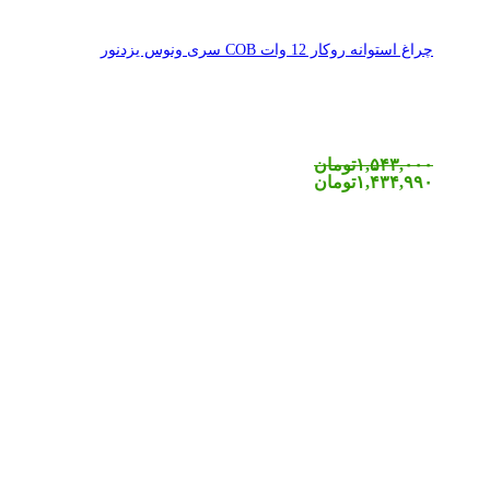
چراغ استوانه روکار 12 وات COB سری ونوس یزدنور
۱,۵۴۳,۰۰۰
تومان
۱,۴۳۴,۹۹۰
تومان