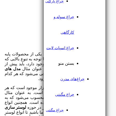
چراغ پارکتی
چراغ سوله و
کارگاهی
چراغ اسپات لایت
انواع لوستر جدید مدرن
در این روزها به یکی از محصولات پایه‌
ثابت در تک تک منازل تبدیل شده است. با توجه به تنوع بالایی که
بستن منو
در طراحی انواع لوستر مدرن و جدید وجود دارد، باید پیش از
خرید به برخی نکات مهم دقت کنید. به عنوان مثال
مدل های
لوستر مدرن
در
اندازه‌های متغیری
طراحی می‌شود که هر کدام
برای فضاهایی با ابعاد مناسب به کار می‌رود.
چراغ‌های مدرن
مدل‌های متفاوتی از لوستر امروزه در بازار موجود است که هر
یک برای محیط‌های گوناگونی مناسب است. به عنوان مثال
چراغ مگنتی
لوستر کنفی
یکی از
انواع لوستر جدید
محسوب می‌شود که به
تازگی
طرفداران بسیاری
به دست آورده است. همچنین انواع
لوستر چوبی
از دیگر محصولات پرطرفدار در حوزه
لوستر سازی
چراغ مگنتی
محسوب می‌شود. در ادامه مقاله همراه ما باشید تا انواع لوستر