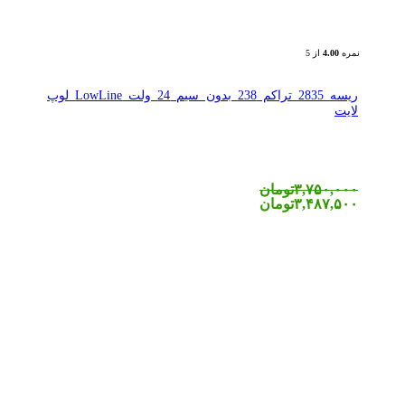
نمره
4.00
از 5
ریسه 2835 تراکم 238 بدون سیم 24 ولت LowLine لوپ
لایت
۳,۷۵۰,۰۰۰
تومان
۳,۴۸۷,۵۰۰
تومان