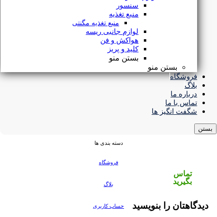
سنسور
منبع تغذیه
منبع تغذیه مگنتی
لوازم جانبی ریسه
هواکش و فن
کلید و پریز
بستن منو
بستن منو
فروشگاه
بلاگ
درباره ما
تماس با ما
شگفت انگیز ها
لوستر مدرن کد LX-881X قطر 30 و 40 و 50 لوسترسران
بستن
دسته بندی ها
فروشگاه
تماس
بگیرید
بلاگ
دیدگاهتان را بنویسید
حساب کاربری