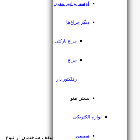
لوستر و آویز مدرن
دیگر چراغ‌ها
چراغ پارکتی
چراغ
رفلکتور دار
بستن منو
لوازم الکتریکی
انواع لوستر مدرن سقفی
سنسور
انواع لوستر جدید مدرن قابل نصب در سقف ساختمان از تنوع