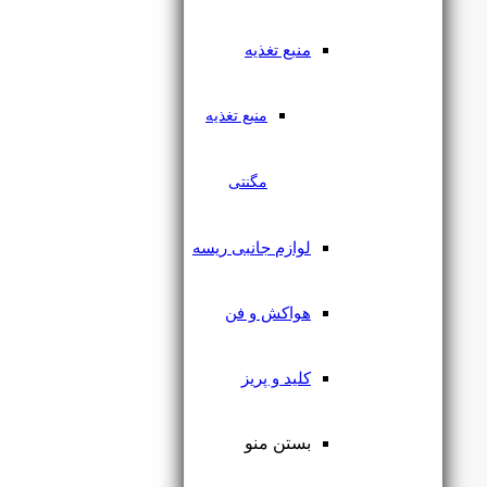
منبع تغذیه
منبع تغذیه
مگنتی
لوازم جانبی ریسه
هواکش و فن
کلید و پریز
چراغ ریلی مگنتی ترک لایت 15
وات رکسون
بستن منو