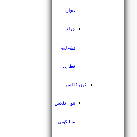
دیواری
چراغ
دکوراتیو
قطاری
نئون فلکس
چراغ اسپات مگنتی 9 وات
یزدنور
نئون فلکس
سیلیکونی
۲,۰۲۳,۰۰۰
تومان