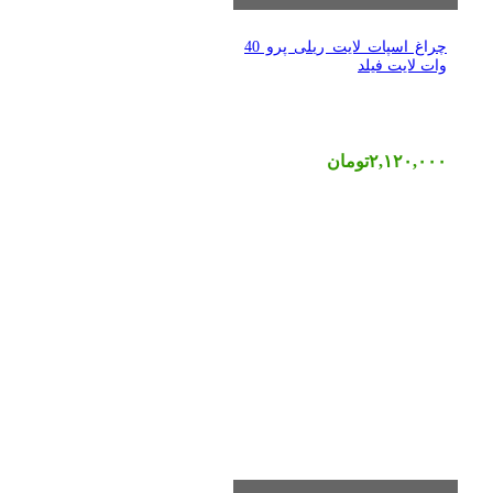
چراغ اسپات لایت ریلی پرو 40
وات لایت فیلد
۲,۱۲۰,۰۰۰
تومان