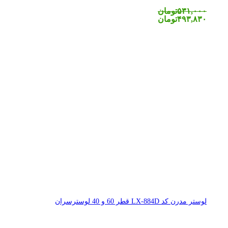
۵۳۱,۰۰۰
تومان
۴۹۳,۸۳۰
تومان
لوستر مدرن کد LX-884D قطر 60 و 40 لوسترسران