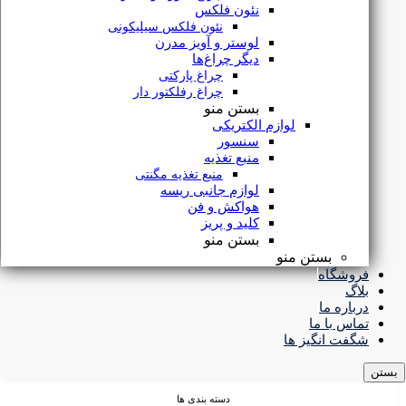
پیگیری سفارش
نئون فلکس
نئون فلکس سیلیکونی
قوانین و مقررات
لوستر و آویز مدرن
دیگر چراغ‌ها
درباره ما
چراغ پارکتی
تماس با ما
چراغ رفلکتور دار
بستن منو
لوازم الکتریکی
نماد
و مجوز ها
سنسور
منبع تغذیه
منبع تغذیه مگنتی
لوازم جانبی ریسه
هواکش و فن
کلید و پریز
بستن منو
بستن منو
فروشگاه
بلاگ
درباره ما
تماس با ما
شگفت انگیز ها
بستن
دسته بندی ها