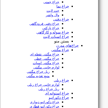
چراغ چمنی
چراغ نما
ارتباط
با ما
جت لایت
وال واشر
چراغ دفنی
چراغ دفنی فرودگاهی
دفتر مرکزی
چراغ پارکتی
چراغ سوله و کارگاهی
تهران، لاله زار جنوبی، پاساژ بوشهری طبقه همکف پلاک 55
چراغ اسپات لایت
بستن منو
شماره فروشگاه
چراغ‌های مدرن
چراغ مگنتی
۰۲۱۳۳۹۱۶۶۳۳
چراغ مگنتی نقطه ای
چراغ مگنتی خطی
شماره واتساپ
چراغ مگنتی اسپات
لوازم جانبی مگنتی
۰۹۱۲۷۶۱۸۲۲۳
ریل چراغ مگنتی
منبع تغذیه مگنتی
دسترسی
سریع
چراغ ریلی
لوازم جانبی چراغ ریلی
ریل چراغ ریلی
چراغ استوانه ای
فروشگاه
چراغ دکوراتیو
مقالات
چراغ دکوراتیو دیواری
چراغ دکوراتیو قطاری