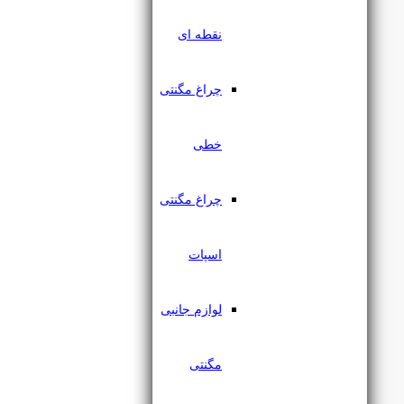
نقطه ای
چراغ مگنتی
خطی
چراغ اسپات مگنتی 18 وات
چراغ مگنتی
یزدنور
اسپات
۲,۷۹۱,۰۰۰
تومان
لوازم جانبی
مگنتی