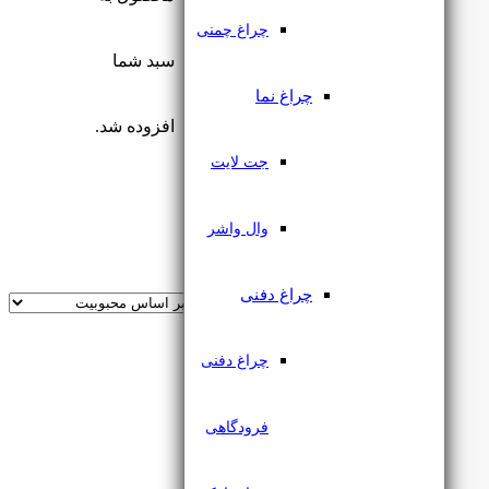
الکتروشید
چراغ چمنی
نور و روشنایی
سبد شما
چراغ اسپات لایت
چراغ نما
چراغ اسپات لایت
افزوده شد.
جت لایت
اجرا
فیلتر
وال واشر
اجرا
فیلتر
چراغ دفنی
چراغ دفنی
فرودگاهی