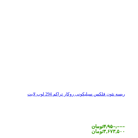
ریسه نئون فلکس سیلیکونی روکار تراکم 294 لوپ لایت
۳,۹۵۰,۰۰۰
تومان
۳,۶۷۳,۵۰۰
تومان