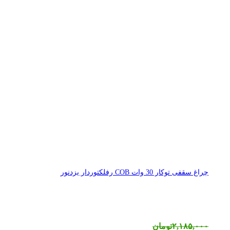
چراغ سقفی توکار 30 وات COB رفلکتوردار یزدنور
۲,۱۸۵,۰۰۰
تومان