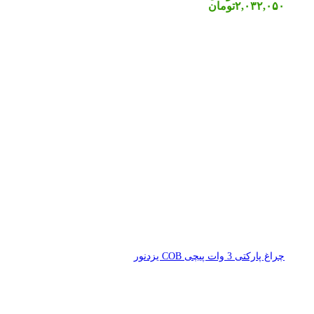
۲,۰۳۲,۰۵۰
تومان
چراغ پارکتی 3 وات پیچی COB یزدنور