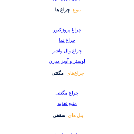
تنوع
چراغ ها
چراغ پروژکتور
چراغ نما
چراغ وال واشر
لوستر و آویز مدرن
چراغ‌های
مگنتی
چراغ مگنتی
منبع تغذیه
پنل های
سقفی