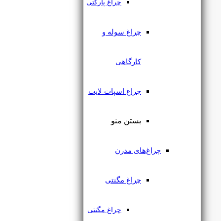
چراغ پارکتی
چراغ سوله و
کارگاهی
چراغ اسپات لایت
چراغ اسپات مگنتی 12 وات
یزدنور
بستن منو
۲,۲۵۱,۰۰۰
تومان
چراغ‌های مدرن
چراغ مگنتی
چراغ مگنتی