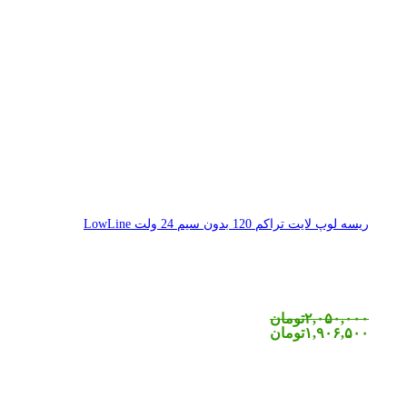
ریسه لوپ لایت تراکم 120 بدون سیم 24 ولت LowLine
۲,۰۵۰,۰۰۰
تومان
۱,۹۰۶,۵۰۰
تومان