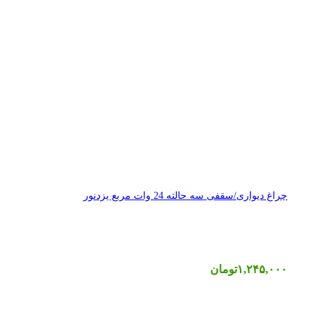
چراغ دیواری/سقفی سه حالته 24 وات مربع یزدنور
۱,۲۴۵,۰۰۰
تومان