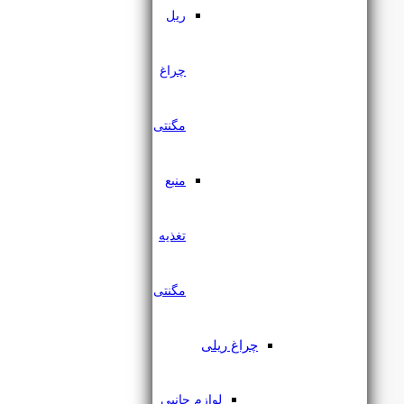
ریل
چراغ
مگنتی
منبع
چراغ اسپات مگنتی 25 وات
تغذیه
یزدنور
مگنتی
۳,۰۴۱,۰۰۰
تومان
چراغ ریلی
لوازم جانبی