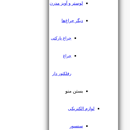
لوستر و آویز مدرن
دیگر چراغ‌ها
چراغ پارکتی
چراغ
رفلکتور دار
بستن منو
چراغ ریلی مگنتی ترک لایت 12
وات رکسون
لوازم الکتریکی
سنسور
۱,۳۴۰,۰۰۰
تومان