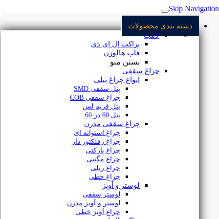
Skip Navigation
نور و روشنایی
دسته بندی محصولات
لامپ
مجله الکتروشید
براکت ال ای دی
قاب هالوژن
قوانین ما
بستن منو
چراغ سقفی
درباره ما
انواع چراغ پنلی
پنل سقفی SMD
تماس با ما
چراغ سقفی COB
پنل فریم لس
پنل 60 در 60
چراغ سقفی مدرن
چراغ استوانه ای
چراغ رفلکتور دار
چراغ پارکتی
تضمین بهترین قیمت
چراغ مگنتی
چراغ ریلی
چراغ خطی
لوستر و آویز
لوستر سقفی
مشاوره خرید
لوستر و آویز مدرن
چراغ آویز خطی