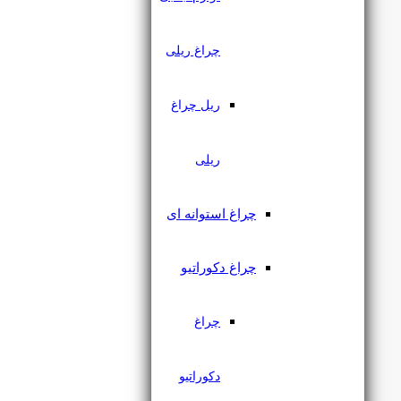
چراغ ریلی
ریل چراغ
ریلی
چراغ استوانه ای
چراغ اسپات مگنتی 30 وات
یزدنور
چراغ دکوراتیو
چراغ
۳,۱۹۳,۰۰۰
تومان
دکوراتیو