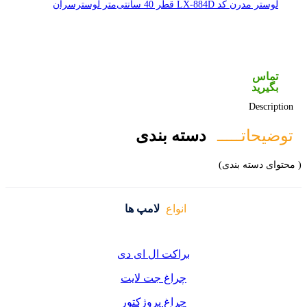
لوستر مدرن کد LX-884D قطر 40 سانتی‌متر لوسترسران
تماس
بگیرید
Description
توضیحاتـــــ
دسته بندی
( محتوای دسته بندی)
انواع
لامپ ها
براکت ال ای دی
چراغ جت لایت
چراغ پروژکتور