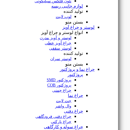
نئون فلکس سیلیکونی
لوازم جانبی ریسه
تولید کننده
لوپ لایت
بستن منو
لوستر و چراغ آویز
انواع لوستر و چراغ آویز
لوستر و آویز مدرن
چراغ آویز خطی
براکت 80 وات 120 سانت روکار یکتا افروز
لوستر سقفی
تولید کننده
لوستر سران
بستن منو
چراغ نما و پروژکتور
پروژکتور
۱,۰۴۹,۰۰۰
تومان
پروژکتور SMD
پروژکتور COB
چراغ چمنی
چراغ نما
جت لایت
وال واشر
چراغ دفنی
چراغ دفنی فرودگاهی
چراغ پارکتی
چراغ سوله و کارگاهی