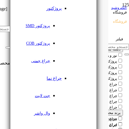
الکتروشید
پروژکتور
[dm-page]
فروشگاه
فروشگاه
پروژکتور SMD
فیلتر
پروژکتور COB
دسته بندی
Reset
نور و روشنایی
چراغ چمنی
پروژکتور
محصو
پروژکتور DOB
پروژکتور SMD
چراغ نما
پروژکتور ریلی
چراغ چمنی
چراغ سوله و کارگاهی
جت لایت
چراغ اسپات لایت
چراغ دفنی
چراغ پارکتی
برند محصول
Reset
چراغ دفنی فرودگاهی
وال واشر
چراغ دکوراتیو
Spectre
چراغ دکوراتیو دیواری
ایران الکتریک