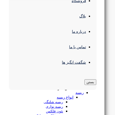
چراغ سقفی
فروشگاه
انواع چراغ پنلی
پنل سقفی SMD
چراغ سقفی COB
بلاگ
پنل فریم لس
پنل 60 در 60
چراغ سقفی مدرن
درباره ما
چراغ استوانه ای
براکت 120 وات 120 سانتی متری روکار یکتا افروز
چراغ رفلکتور دار
چراغ پارکتی
چراغ مگنتی
تماس با ما
چراغ ریلی
چراغ خطی
لوستر و آویز
۱,۷۵۲,۰۰۰
تومان
شگفت انگیز ها
لوستر سقفی
لوستر و آویز مدرن
چراغ آویز خطی
براکت ال ای دی
بستن
چراغ سوله و کارگاهی
بستن منو
ریسه
انواع ریسه
ریسه شلنگی
ریسه نواری
نئون فلکس