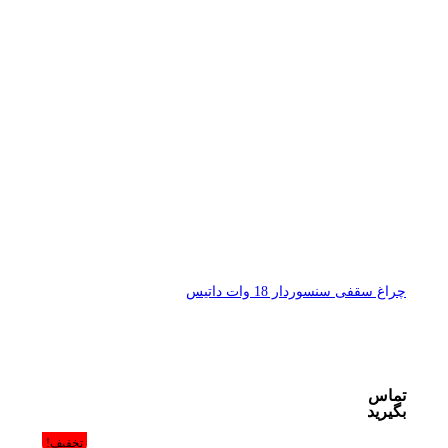
چراغ سقفی سنسوردار 18 وات داتیس
تماس
بگیرید
تخفیف!