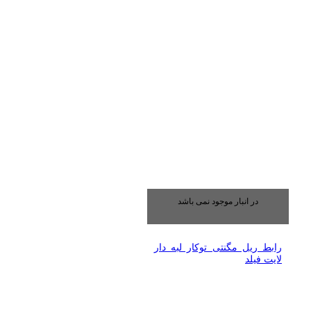
در انبار موجود نمی باشد
رابط ریل مگنتی توکار لبه دار
لایت فیلد