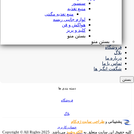
سنسور
منبع تغذیه
نماد
و مجوز ها
منبع تغذیه مگنتی
لوازم جانبی ریسه
هواکش و فن
کلید و پریز
بستن منو
بستن منو
فروشگاه
بلاگ
درباره ما
تماس با ما
شگفت انگیز ها
بستن
دسته بندی ها
فروشگاه
بلاگ
پشتیبانی
و
طراحی سایت
ژی‌کام
حساب کاربری
کليه حقوق اين سايت متعلق به
الکتروشید
می‌باشد. 2025 Copyright © All Rights