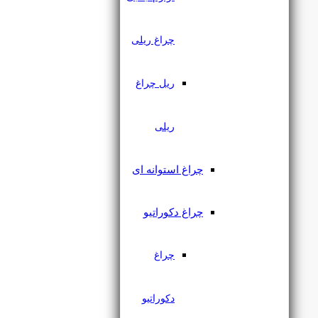
چراغ ریلی
ریل توکار لبه دار مگنتی یزدنور
ریل چراغ
ریلی
۱,۹۸۳,۰۰۰
تومان
چراغ استوانه ای
چراغ دکوراتیو
چراغ
دکوراتیو