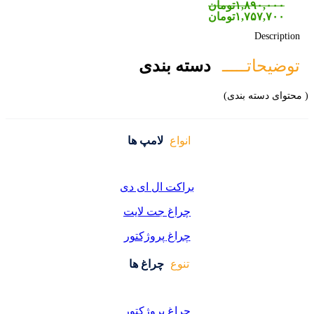
۱,۸۹۰,۰۰۰
تومان
۱,۷۵۷,۷۰۰
تومان
Description
توضیحاتـــــ
دسته بندی
( محتوای دسته بندی)
انواع
لامپ ها
براکت ال ای دی
چراغ جت لایت
چراغ پروژکتور
تنوع
چراغ ها
چراغ پروژکتور