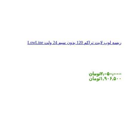
ریسه لوپ لایت تراکم 120 بدون سیم 24 ولت LowLine
۲,۰۵۰,۰۰۰
تومان
۱,۹۰۶,۵۰۰
تومان