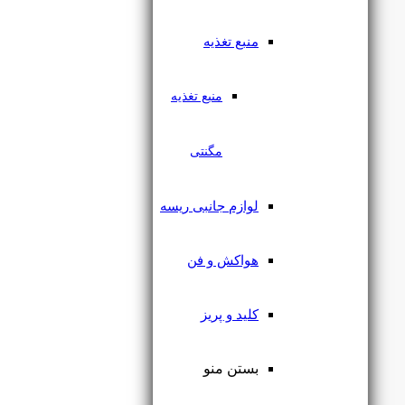
منبع تغذیه
منبع تغذیه
در انبار موجود نمی باشد
مگنتی
رابط الکتریکال قابل تنظیم
مگنتی لایت فیلد
لوازم جانبی ریسه
۴۷۰,۰۰۰
تومان
هواکش و فن
کلید و پریز
بستن منو