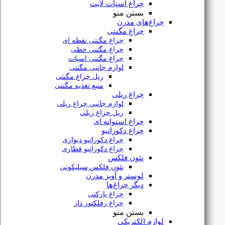
چراغ اسپات لایت
دفتر مرکزی
بستن منو
تهران، لاله زار جنوبی، پاساژ بوشهری طبقه همکف پلاک 55
چراغ‌های مدرن
چراغ مگنتی
شماره فروشگاه
چراغ مگنتی نقطه ای
چراغ مگنتی خطی
۰۲۱۳۳۹۱۶۶۳۳
چراغ مگنتی اسپات
لوازم جانبی مگنتی
شماره واتساپ
ریل چراغ مگنتی
منبع تغذیه مگنتی
۰۹۱۲۷۶۱۸۲۲۳
چراغ ریلی
لوازم جانبی چراغ ریلی
دسترسی
سریع
ریل چراغ ریلی
چراغ استوانه ای
چراغ دکوراتیو
چراغ دکوراتیو دیواری
فروشگاه
چراغ دکوراتیو قطاری
نئون فلکس
مقالات
نئون فلکس سیلیکونی
پیگیری سفارش
لوستر و آویز مدرن
دیگر چراغ‌ها
قوانین و مقررات
چراغ پارکتی
چراغ رفلکتور دار
درباره ما
بستن منو
لوازم الکتریکی
تماس با ما