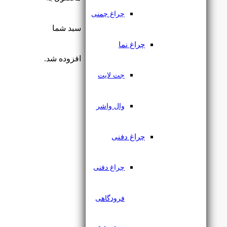
الکتروشید
چراغ چمنی
نور و روشنایی
سبد شما
چراغ مگنتی
لوازم جانبی مگنتی
چراغ نما
لوازم جانبی مگنتی
افزوده شد.
جت لایت
وال واشر
چراغ دفنی
چراغ دفنی
فرودگاهی