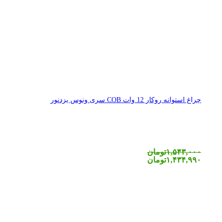
چراغ استوانه روکار 12 وات COB سری ونوس یزدنور
۱,۵۴۳,۰۰۰
تومان
۱,۴۳۴,۹۹۰
تومان