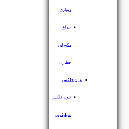
دیواری
چراغ
گیره ریل توکار لبه دار مگنتی
یزدنور
دکوراتیو
قطاری
۶۳,۰۰۰
تومان
نئون فلکس
نئون فلکس
سیلیکونی