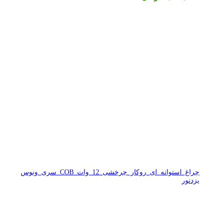
چراغ استوانه ای روکار چرخشی 12 وات COB سری ونوس
یزدنور