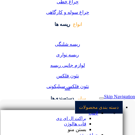
چراغ خطی
چراغ سوله و کارگاهی
انواع
ریسه ها
ریسه شلنگی
ریسه نواری
لوازم جانبی ریسه
نئون فلکس
نئون فلکس سیلیکونی
خانه
Skip Navigation
سایر
دسته‌بندی‌ها
دسته بندی محصولات
لامپ
نور و روشنایی
براکت ال ای دی
قاب هالوژن
مجله الکتروشید
بستن منو