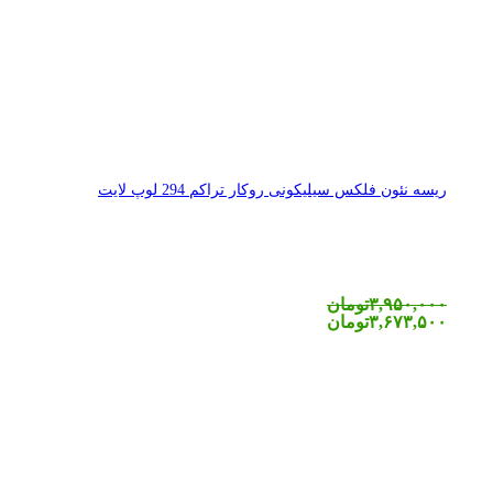
ریسه نئون فلکس سیلیکونی روکار تراکم 294 لوپ لایت
۳,۹۵۰,۰۰۰
تومان
۳,۶۷۳,۵۰۰
تومان