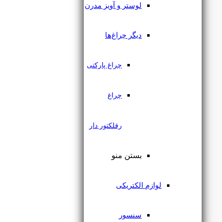
لوستر و آویز مدرن
دیگر چراغ‌ها
در انبار موجود نمی باشد
چراغ پارکتی
رابط الکتریکال ابتدایی سیم‌دار
چراغ مگنتی لایت فیلد
چراغ
۳۷۰,۰۰۰
تومان
رفلکتور دار
بستن منو
لوازم الکتریکی
سنسور