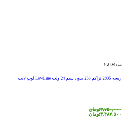
نمره
4.00
از 5
ریسه 2835 تراکم 238 بدون سیم 24 ولت LowLine لوپ لایت
۳,۷۵۰,۰۰۰
تومان
۳,۴۸۷,۵۰۰
تومان