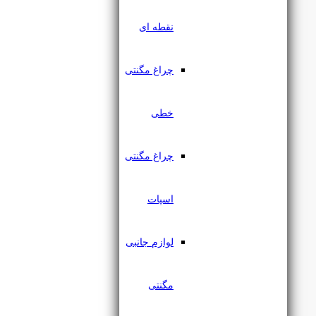
نقطه ای
چراغ مگنتی
خطی
چراغ مگنتی
اسپات
لوازم جانبی
مگنتی
منبع تغذیه مگنتی