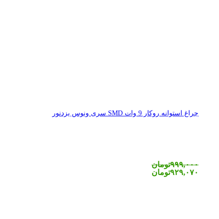
چراغ استوانه روکار 9 وات SMD سری ونوس یزدنور
۹۹۹,۰۰۰
تومان
۹۲۹,۰۷۰
تومان