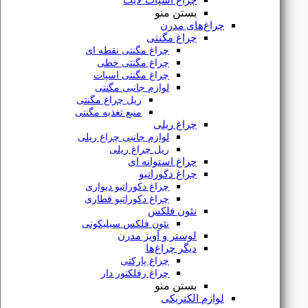
چراغ اسپات لایت
بستن منو
شماره فروشگاه
چراغ‌های مدرن
چراغ مگنتی
۰۲۱۳۳۹۱۶۶۳۳
چراغ مگنتی نقطه ای
چراغ مگنتی خطی
شماره واتساپ
چراغ مگنتی اسپات
لوازم جانبی مگنتی
۰۹۱۲۷۶۱۸۲۲۳
ریل چراغ مگنتی
منبع تغذیه مگنتی
دسترسی
سریع
چراغ ریلی
لوازم جانبی چراغ ریلی
ریل چراغ ریلی
چراغ استوانه ای
فروشگاه
چراغ دکوراتیو
مقالات
چراغ دکوراتیو دیواری
چراغ دکوراتیو قطاری
پیگیری سفارش
نئون فلکس
نئون فلکس سیلیکونی
قوانین و مقررات
لوستر و آویز مدرن
دیگر چراغ‌ها
درباره ما
چراغ پارکتی
تماس با ما
چراغ رفلکتور دار
بستن منو
لوازم الکتریکی
نماد
و مجوز ها