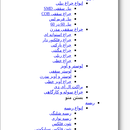
درباره ما
انواع چراغ پنلی
پنل سقفی SMD
تماس با ما
چراغ سقفی COB
پنل فریم لس
پنل 60 در 60
چراغ سقفی مدرن
چراغ استوانه ای
چراغ رفلکتور دار
چراغ پارکتی
تضمین بهترین قیمت
چراغ مگنتی
چراغ ریلی
چراغ خطی
لوستر و آویز
لوستر سقفی
مشاوره خرید
لوستر و آویز مدرن
چراغ آویز خطی
براکت ال ای دی
چراغ سوله و کارگاهی
بستن منو
ریسه
7 روز ضمانت بازگشت
انواع ریسه
ریسه شلنگی
ریسه نواری
نئون فلکس
نئون فلکس سیلیکونی