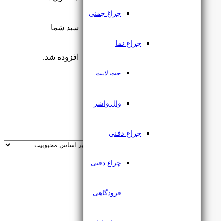
الکتروشید
چراغ چمنی
نور و روشنایی
سبد شما
چراغ نما
جت لایت
چراغ نما
جت لایت
افزوده شد.
جت لایت
اجرا
وال واشر
فیلتر
اجرا
چراغ دفنی
فیلتر
چراغ دفنی
فرودگاهی