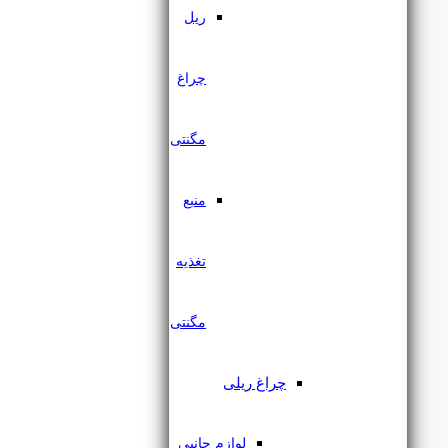
ریل
چراغ
مگنتی
منبع
تغذیه
پروژکتور جت لایت 3 وات IP66
یکتا افروز
مگنتی
۵۹۲,۰۰۰
تومان
چراغ ریلی
لوازم جانبی