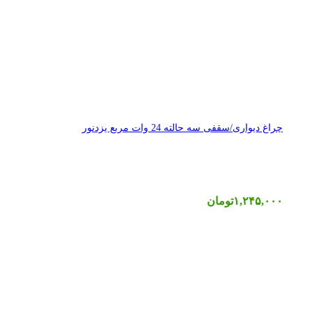
چراغ دیواری/سقفی سه حالته 24 وات مربع یزدنور
۱,۲۴۵,۰۰۰
تومان