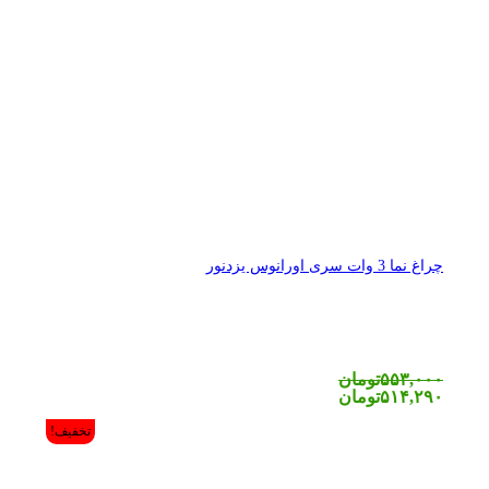
چراغ نما 3 وات سری اورانوس یزدنور
۵۵۳,۰۰۰
تومان
۵۱۴,۲۹۰
تومان
تخفیف!