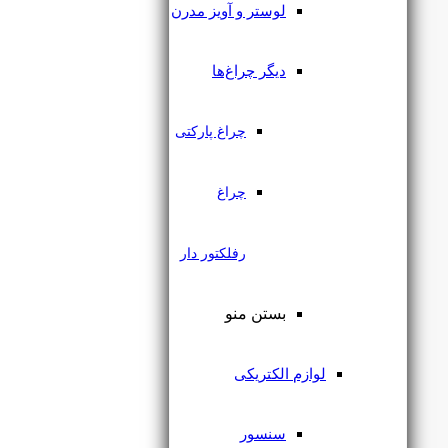
لوستر و آویز مدرن
دیگر چراغ‌ها
چراغ پارکتی
چراغ
رفلکتور دار
در انبار موجود نمی باشد
بستن منو
جت لایت لنزدار 10 وات سری
لوازم الکتریکی
اورانوس یزدنور
سنسور