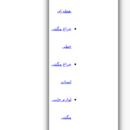
نقطه ای
چراغ مگنتی
خطی
چراغ مگنتی
پروژکتور جت لایت 15 وات
IP65 یکتا افروز
اسپات
۲,۳۵۲,۰۰۰
تومان
لوازم جانبی
مگنتی