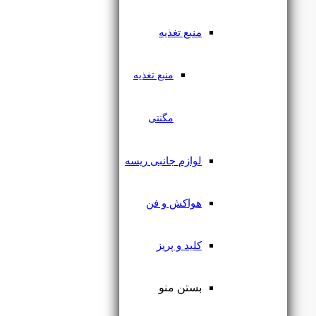
۱,۹۸۹,۰۰۰
تومان
۱,۸۴۹,۷۷۰
تومان
منبع تغذیه
منبع تغذیه
مگنتی
لوازم جانبی ریسه
هواکش و فن
در انبار موجود نمی باشد
کلید و پریز
چراغ جت لایت 3 وات IP65
رسام
بستن منو