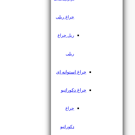
چراغ ریلی
ریل چراغ
ریلی
چراغ استوانه ای
پروژکتور جت لایت 5 وات IP65
چراغ دکوراتیو
یکتا افروز
چراغ
۵۹۲,۰۰۰
تومان
دکوراتیو