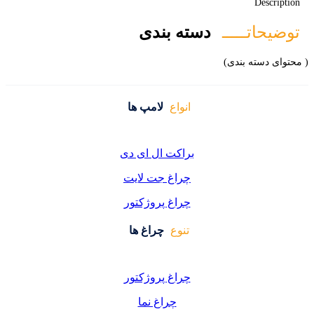
Description
توضیحاتـــــ
دسته بندی
( محتوای دسته بندی)
انواع
لامپ ها
براکت ال ای دی
چراغ جت لایت
چراغ پروژکتور
تنوع
چراغ ها
چراغ پروژکتور
چراغ نما