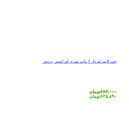
جت لایت لنزدار 3 وات سری اورانوس یزدنور
۶۷۳,۰۰۰
تومان
۶۲۵,۸۹۰
تومان