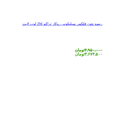
ریسه نئون فلکس سیلیکونی روکار تراکم 294 لوپ لایت
۳,۹۵۰,۰۰۰
تومان
۳,۶۷۳,۵۰۰
تومان