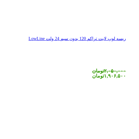
ریسه لوپ لایت تراکم 120 بدون سیم 24 ولت LowLine
۲,۰۵۰,۰۰۰
تومان
۱,۹۰۶,۵۰۰
تومان