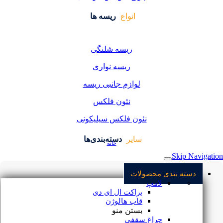
انواع
ریسه ها
ریسه شلنگی
ریسه نواری
لوازم جانبی ریسه
نئون فلکس
نئون فلکس سیلیکونی
سایر
دسته‌بندی‌ها
خانه
Skip Navigation
نور و روشنایی
دسته بندی محصولات
لامپ
مجله الکتروشید
براکت ال ای دی
قاب هالوژن
قوانین ما
بستن منو
چراغ سقفی