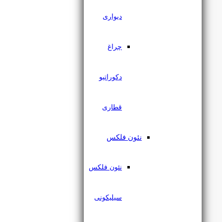
دیواری
چراغ
دکوراتیو
قطاری
نئون فلکس
جت لایت لنزدار 3 وات سری
نئون فلکس
اورانوس یزدنور
سیلیکونی
۶۷۳,۰۰۰
تومان
۶۲۵,۸۹۰
تومان