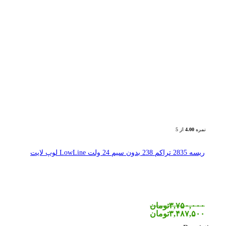
نمره
4.00
از 5
ریسه 2835 تراکم 238 بدون سیم 24 ولت LowLine لوپ لایت
۳,۷۵۰,۰۰۰
تومان
۳,۴۸۷,۵۰۰
تومان