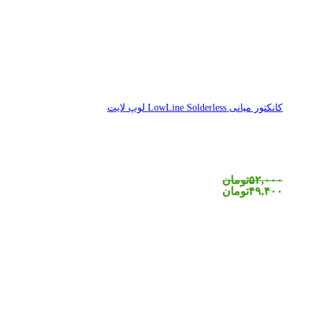
کانکتور میانی LowLine Solderless لوپ لایت
۵۲,۰۰۰
تومان
۴۹,۴۰۰
تومان