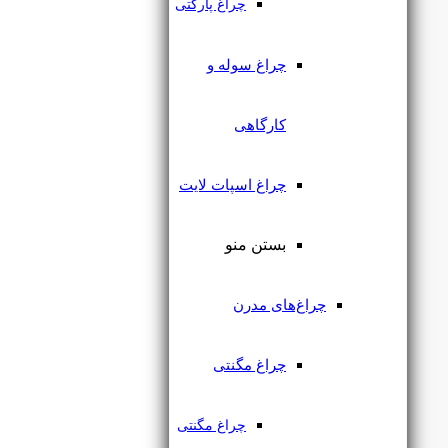
چراغ پارکتی
چراغ سوله و
کارگاهی
چراغ اسپات لایت
پروژکتور جت لایت 10 وات
IP65 یکتا افروز
بستن منو
چراغ‌های مدرن
۱,۴۴۶,۰۰۰
تومان
چراغ مگنتی
چراغ مگنتی