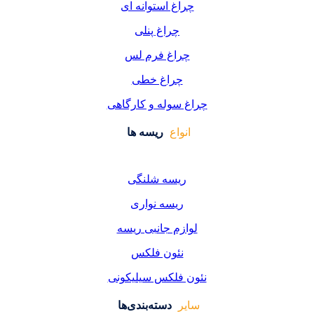
غ استوانه ای
چراغ پنلی
اغ فرم لس
راغ خطی
سوله و کارگاهی
واع
ریسه ها
یسه شلنگی
یسه نواری
زم جانبی ریسه
ئون فلکس
فلکس سیلیکونی
دسته‌بندی‌ها