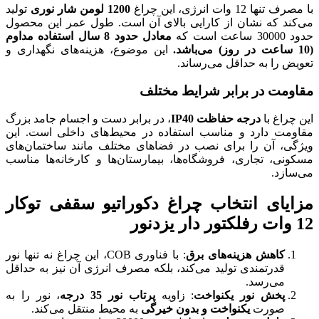
1200 لومن شار نوری
تولید
 بالای آن است. طول عمر این محصول
معادل حدود 8 سال استفاده مداوم
این موضوع، هزینه‌های نگهداری و
.
ط مختلف
، در برابر دست و اجسام جامد بزرگ
فاده در محیط‌های داخلی است. این
ر فضاهای مختلف مانند ساختمان‌های
، بیمارستان‌ها و کارخانه‌ها مناسب
اغ دکوراتیو سقفی توکار
: با فناوری COB، این چراغ نه تنها نور
د، بلکه مصرف انرژی آن نیز به حداقل
زاویه
پرتاب نور 35 درجه
، نور را به
ون خیرگی
به محیط منتقل می‌کند.