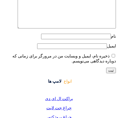
ایت من در مرورگر برای زمانی که
واع
لامپ ها
کت ال ای دی
اغ جت لایت
اغ پروژکتور