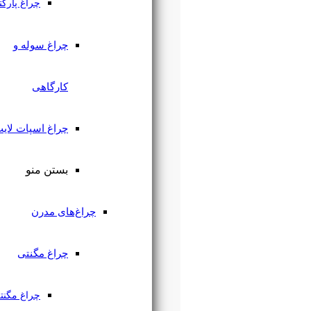
چراغ پارکتی
چراغ سوله و
کارگاهی
چراغ اسپات لایت
بستن منو
چراغ‌های مدرن
چراغ مگنتی
چراغ مگنتی