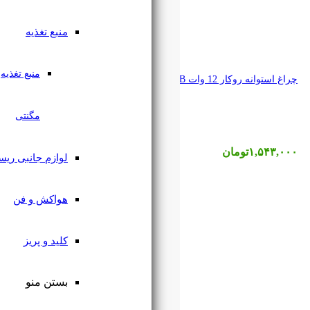
منبع تغذیه
منبع تغذیه
مگنتی
لوازم جانبی ریسه
هواکش و فن
کلید و پریز
بستن منو