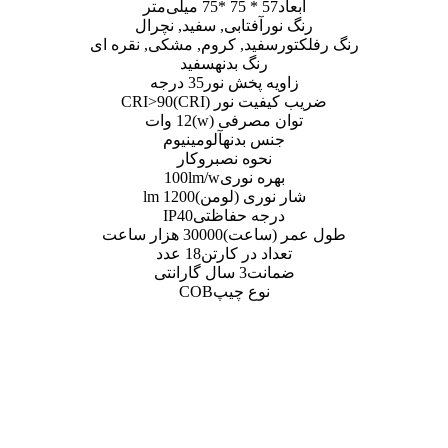
فتابی, سفید, نچرال
د, کروم, مشکی, نقره ای
گ بدنه
سفید
پخش نور
35 درجه
نور (CRI)
CRI>90
رفی (w)
12 وات
بدنه
آلومینیوم
وه نصب
روکار
 نوری
100lm/w
ی (لومن)
1200 lm
ه حفاظتی
IP40
اعت)
30000 هزار ساعت
 در کارتن
18 عدد
ت
3 سال گارانتی
ع چیپ
COB