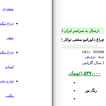
نقطه ای
چراغ مگنتی
پست فقط با 59 هزار تومان
خطی
Square cylindrical surface mounted light 
چراغ مگنتی
اسپات
لوازم جانبی
مگنتی