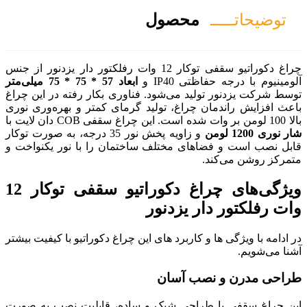
صول
چراغ دکوراتیو سقفی توکار 12 وات رفلکتور دار یزدنور از جنس
و
ابعاد 57 * 75 * 75 میلی‌متر
‌شود. فناوری بکار رفته در این چراغ
 تولید گرمای کمتر و بهره‌وری نوری
و زاویه پخش نور 35 درجه، به صورت توکار
ختلف ساختمان را با نور یکنواخت و
ویژگی‌های چراغ دکوراتیو سقفی توکار 12
دنور
د های این چراغ دکوراتیو با کیفیت بیشتر
سان
شیک و ساده، قابلیت نصب به صورت