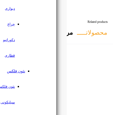
دیواری
چراغ
تبط
دکوراتیو
قطاری
نئون فلکس
نئون فلکس
سیلیکونی