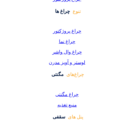
وع
چراغ ها
اغ پروژکتور
چراغ نما
اغ وال واشر
ر و آویز مدرن
غ‌های
مگنتی
راغ مگنتی
منبع تغذیه
 های
سقفی