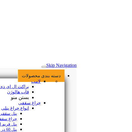
خانه
Skip Navigation
دسته بندی محصولات
لامپ
براکت ال ای دی
قاب هالوژن
بستن منو
چراغ سقفی
انواع چراغ پنلی
پنل سقفی SMD
چراغ سقفی COB
پنل فریم لس
پنل 60 در 60