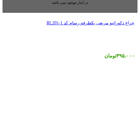
بار موجود نمی باشد
کد RL201-1