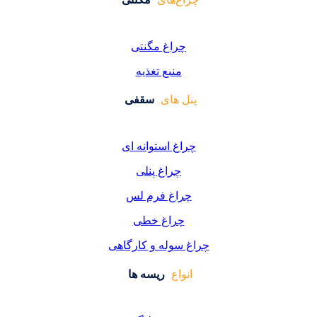
راغ مگنتی
منبع تغذیه
 های
سقفی
غ استوانه ای
چراغ پنلی
اغ فرم لس
راغ خطی
سوله و کارگاهی
واع
ریسه ها