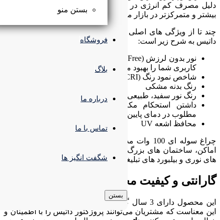
ایسه با مدل‌های قدیمی و تولید نور
بستن منو
عروف شده‌اند.
چند تا از ویژگی های اصلی چراغ آویز صنعتی 100 وات مدل یوفو
فروشگاه
نور بدون لرزش (Flicker Free) و کاهش خستگی چشم، تجربه
ی‌بخشد.
بلاگ
درباره ما
نیکی و آسیب‌پذیری کم و عملکرد
تماس با ما
ای 100 وات مدل یوفو داتیس مناسب برای روشنایی
بار ها، کارگاه‌ها، استادیوم ها و برج
شگفت انگیز ها
غاتی است.
محصولات داتیس
بستن
 دارای 3 سال گارانتی داتیس می‌باشد. این موضوع به
وانند پروژکتور داتیس را با اطمینان و