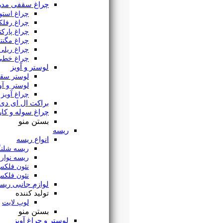
چراغ سقفی مدرن
چراغ استوانه ای
چراغ رفلکتور دار
چراغ پارکتی
چراغ مگنتی
چراغ ریلی
چراغ خطی
لوستر و آویز
لوستر سقفی
لوستر و آویز مدرن
چراغ آویز خطی
براکت ال ای دی
چراغ سوله و کارگاهی
بستن منو
ریسه
انواع ریسه
ریسه شلنگی
ریسه نواری
نئون فلکس
نئون فلکس سیلیکونی
لوازم جانبی ریسه
تولید کننده
لوپ لایت
بستن منو
لوستر و چراغ آویز