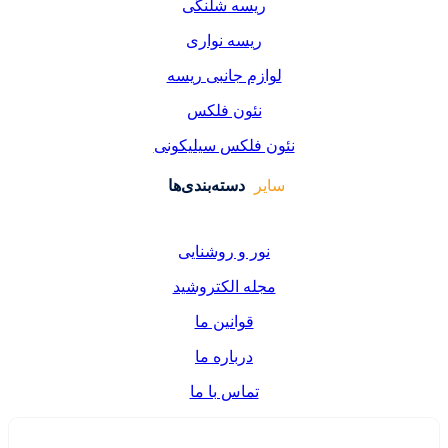
یسه شلنگی
یسه نواری
زم جانبی ریسه
ئون فلکس
فلکس سیلیکونی
دسته‌بندی‌ها
ر و روشنایی
ه الکتروشید
قوانین ما
درباره ما
تماس با ما