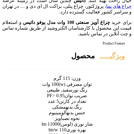
س
چندین سال است در زمینه عرضه
اغ پنلی، براکت ال ای دی و … در تهران
ده دارد.
تیس
و استعلام
سان الکتروشید از طریق شماره تماس
ل
ن:
115 گرم
رفی (w)
100 وات
ور
سفید, طبیعی
 توان
PF> 0.95
 در کارتن
5 عدد
گ بدنه
مشکی
بدنه
آلومینیوم
حوه نصب
آویز
ی (لومن)
11000 lm
 نوری
110 lm/w