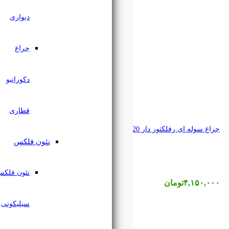
دیواری
چراغ
دکوراتیو
قطاری
نئون فلکس
نئون فلکس
سیلیکونی