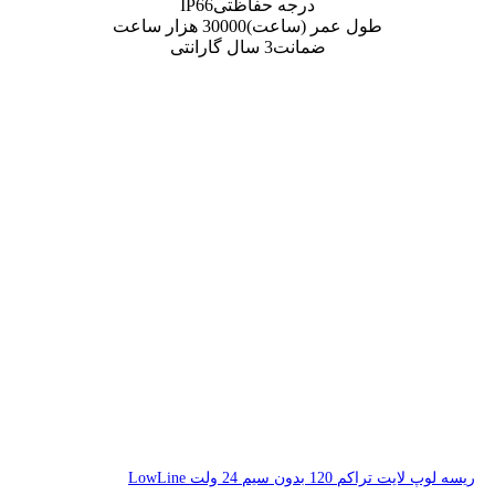
ه حفاظتی
IP66
اعت)
30000 هزار ساعت
ت
3 سال گارانتی