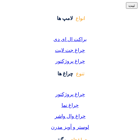
واع
لامپ ها
کت ال ای دی
اغ جت لایت
اغ پروژکتور
وع
چراغ ها
اغ پروژکتور
چراغ نما
اغ وال واشر
ر و آویز مدرن
غ‌های
مگنتی