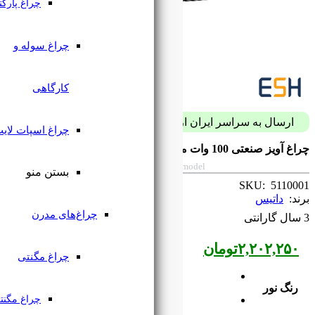
چراغ پارکتی
چراغ سوله و
کارگاهی
پست فقط با 59 هزار تومان
چراغ اسپات لایت
Industrial pendant light 100W UFO Datis
بستن منو
چراغ‌های مدرن
چراغ مگنتی
چراغ مگنتی