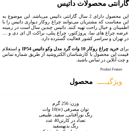
داتیس
 دارای 2 سال گارانتی داتیس می‌باشد. این موضوع به
وانند چراغ روکار دیواری داتیس را با
کنند. داتیس چندین سال است در زمینه
ور، چراغ پنلی، براکت ال ای دی و …
لیت گسترده دارد.
و استعلام
سان الکتروشید از طریق شماره تماس
ل
ن:
256 گرم
رفی (w)
10 وات
فتابی, سفید, طبیعی
 در کارتن
40 عدد
گ بدنه
سفید