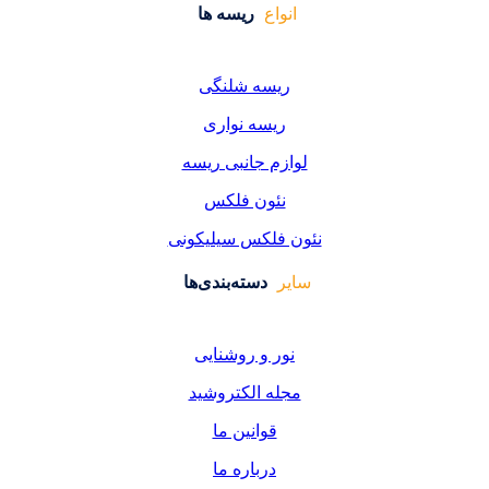
واع
ریسه ها
یسه شلنگی
یسه نواری
زم جانبی ریسه
ئون فلکس
فلکس سیلیکونی
دسته‌بندی‌ها
ر و روشنایی
ه الکتروشید
قوانین ما
درباره ما