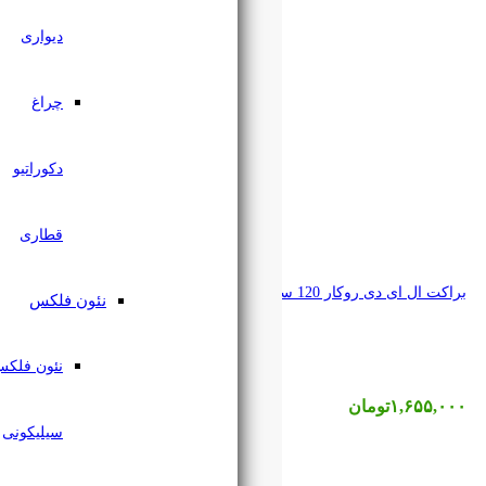
دیواری
چراغ
دکوراتیو
قطاری
نئون فلکس
نئون فلکس
سیلیکونی