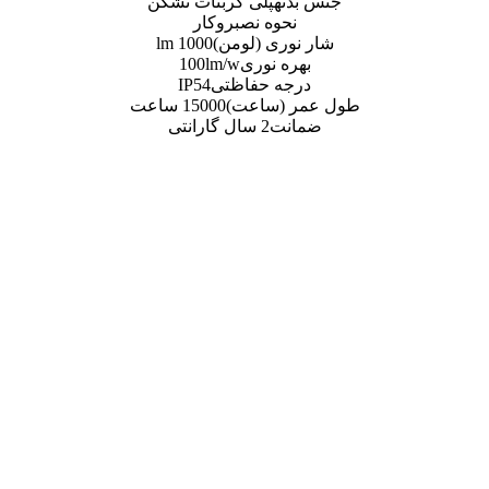
ه
پلی کربنات نشکن
وه نصب
روکار
ی (لومن)
1000 lm
 نوری
100lm/w
ه حفاظتی
IP54
(ساعت)
15000 ساعت
ت
2 سال گارانتی