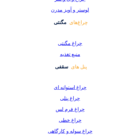
ر و آویز مدرن
غ‌های
مگنتی
راغ مگنتی
منبع تغذیه
 های
سقفی
غ استوانه ای
چراغ پنلی
اغ فرم لس
راغ خطی
سوله و کارگاهی