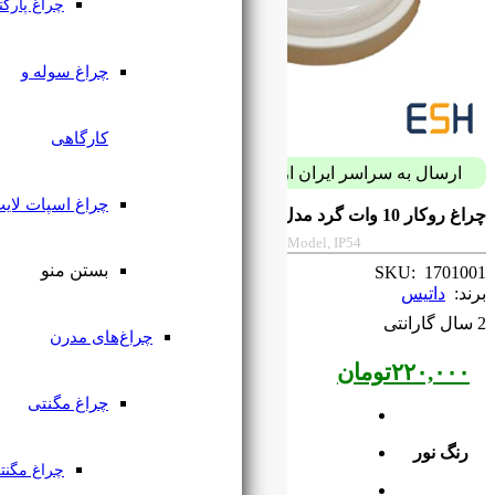
چراغ پارکتی
چراغ سوله و
کارگاهی
پست فقط با 59 هزار تومان
چراغ اسپات لایت
10w Oval Surface circle Light, Veco Dati
بستن منو
چراغ‌های مدرن
چراغ مگنتی
چراغ مگنتی