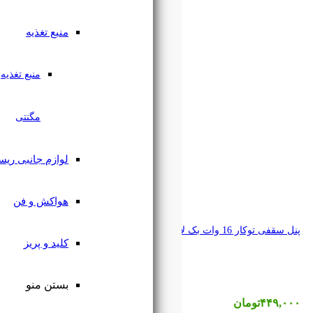
منبع تغذیه
منبع تغذیه
مگنتی
لوازم جانبی ریسه
هواکش و فن
کلید و پریز
بستن منو