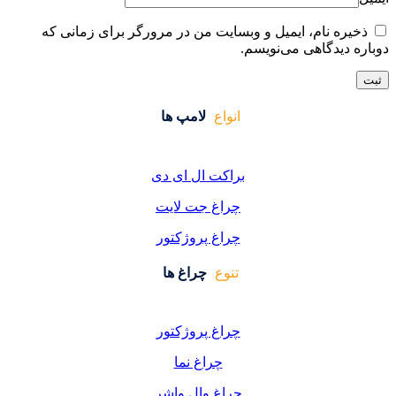
ایت من در مرورگر برای زمانی که
واع
لامپ ها
کت ال ای دی
اغ جت لایت
اغ پروژکتور
وع
چراغ ها
اغ پروژکتور
چراغ نما
اغ وال واشر