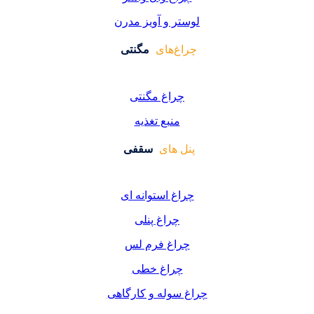
ر و آویز مدرن
غ‌های
مگنتی
راغ مگنتی
منبع تغذیه
 های
سقفی
غ استوانه ای
چراغ پنلی
اغ فرم لس
راغ خطی
سوله و کارگاهی