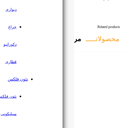
دیواری
چراغ
تبط
دکوراتیو
قطاری
نئون فلکس
نئون فلکس
سیلیکونی