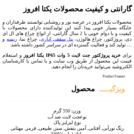
حصولات یکتا افروز
ه نور و روشنایی توانستند طرفداران و
ند این تولیدکننده دارای محصولات با
فیت و با دوام خوبی با 2 سال گارانتی، از انواع چراغ های ال ای
،
پنل سقفی اداری
، چراغ نما،
ریسه
و
ده ای در سراسر کشور داشته باشد.
 افروز
و استعلام
وب سایت و یا تماس با کارشناسان
را انجام دهید.
ل
ن:
550 گرم
ت لایت ضد آب
ع لنز
لنز پاک
ر, بنفش, سبز, طبیعی, قرمز, مهتابی
اژ (ولت)
220V