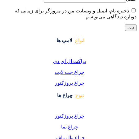
ایت من در مرورگر برای زمانی که
واع
لامپ ها
کت ال ای دی
اغ جت لایت
اغ پروژکتور
وع
چراغ ها
اغ پروژکتور
چراغ نما
اغ وال واشر