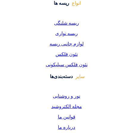
واع
ریسه ها
یسه شلنگی
یسه نواری
زم جانبی ریسه
ئون فلکس
فلکس سیلیکونی
دسته‌بندی‌ها
ر و روشنایی
ه الکتروشید
قوانین ما
درباره ما