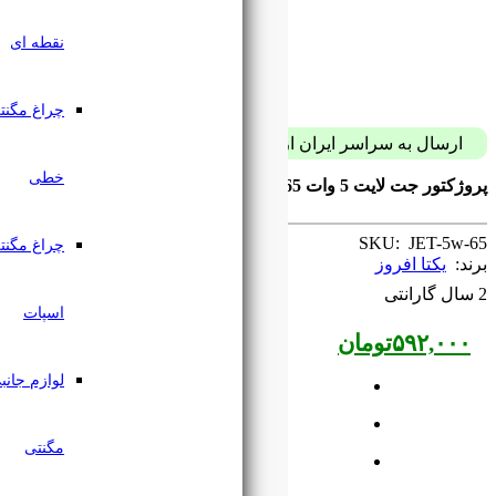
نقطه ای
چراغ مگنتی
پست فقط با 59 هزار تومان
خطی
Jet Light Projector 5w IP65 Yekta Afrooz
چراغ مگنتی
اسپات
لوازم جانبی
مگنتی