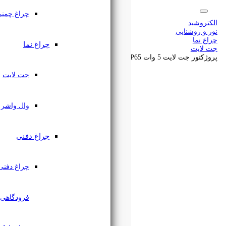
چراغ چمنی
سبد شما
🔔
اشتراک گذاری
چراغ نما
افزوده شد.
جت لایت
ین مطلب را با دوستان خود به اشتراک بگذارید
۰۹۱۲۷۶۱۸۲۲۳
وال واشر
چراغ دفنی
چراغ دفنی
فرودگاهی