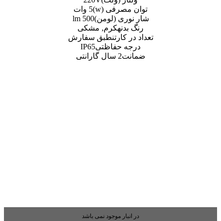
صرفی (w)
5 وات
ری (لومن)
500 lm
دنه
کرم, مشکی
کارتن
طبق سفارش
ه حفاظتی
IP65
ت
2 سال گارانتی
بار موجود نمی باشد