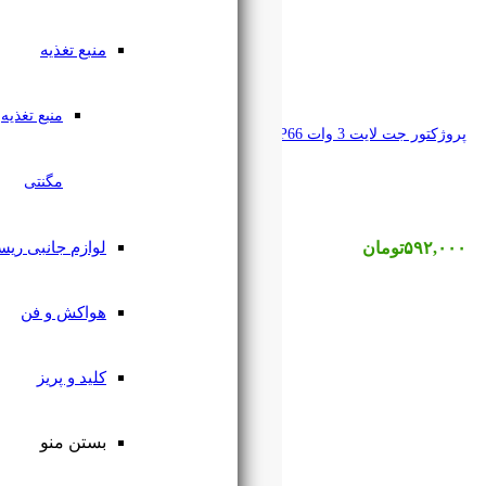
منبع تغذیه
منبع تغذیه
مگنتی
لوازم جانبی ریسه
هواکش و فن
کلید و پریز
بستن منو