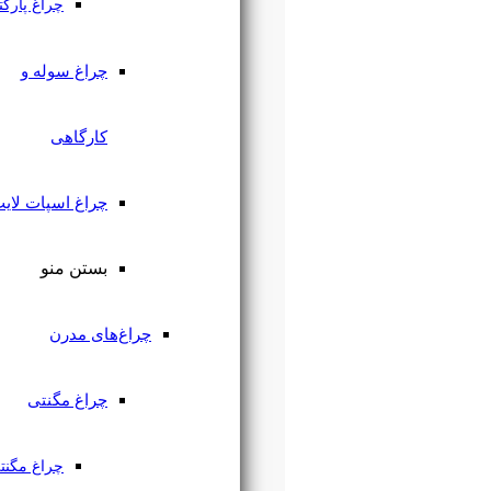
چراغ پارکتی
چراغ سوله و
کارگاهی
چراغ اسپات لایت
بستن منو
چراغ‌های مدرن
چراغ مگنتی
چراغ مگنتی