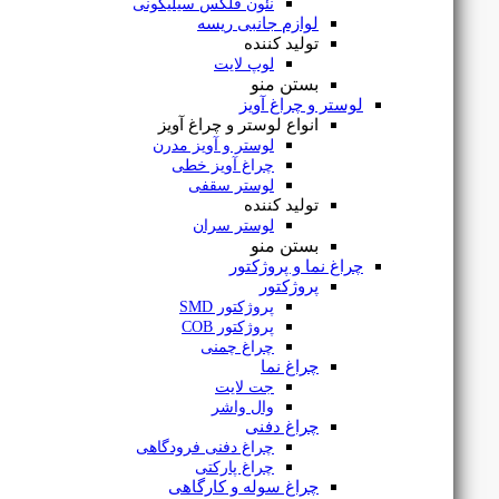
نئون فلکس سیلیکونی
لوازم جانبی ریسه
تولید کننده
لوپ لایت
بستن منو
لوستر و چراغ آویز
انواع لوستر و چراغ آویز
لوستر و آویز مدرن
چراغ آویز خطی
لوستر سقفی
تولید کننده
لوستر سران
بستن منو
چراغ نما و پروژکتور
پروژکتور
ریسه لوپ لایت تراکم ۱۸۰ بدون سیم Baseline
پروژکتور SMD
پروژکتور COB
چراغ چمنی
چراغ نما
جت لایت
وال واشر
۱۸,۹۱۵,۰۰۰
تومان
–
چراغ دفنی
۱۹,۳۰۳,۰۰۰
تومان
Price
range:
چراغ دفنی فرودگاهی
۱۸,۹۱۵,۰۰۰تومان
چراغ پارکتی
through
چراغ سوله و کارگاهی