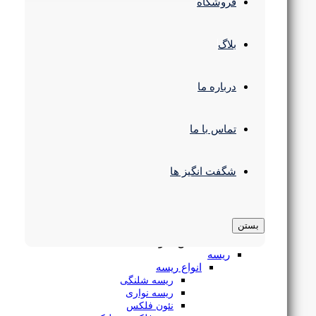
چراغ سقفی
فروشگاه
انواع چراغ پنلی
پنل سقفی SMD
چراغ سقفی COB
بلاگ
پنل فریم لس
پنل 60 در 60
چراغ سقفی مدرن
درباره ما
چراغ استوانه ای
چراغ رفلکتور دار
چراغ پارکتی
چراغ مگنتی
تماس با ما
چراغ ریلی
چراغ خطی
لوستر و آویز
ریسه 2835 تراکم 60 بدون سیم Baseline لوپ لایت
شگفت انگیز ها
لوستر سقفی
لوستر و آویز مدرن
چراغ آویز خطی
براکت ال ای دی
بستن
چراغ سوله و کارگاهی
۱۴,۴۵۳,۰۰۰
تومان
–
بستن منو
۱۴,۸۴۱,۰۰۰
تومان
Price
ریسه
range:
انواع ریسه
۱۴,۴۵۳,۰۰۰تومان
ریسه شلنگی
through
ریسه نواری
۱۴,۸۴۱,۰۰۰تومان
نئون فلکس