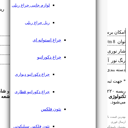
لوازم جانبی چراغ ریلی
ریسه ترا
ریل چراغ ریلی
امکان برش ‌
هر 100 سانتی‌متر
چراغ استوانه ای
توان ‌
8 w/m
شار نوری ‌
1130 lm/m
چراغ دکوراتیو
رنگ نور ‌
آفتابی
,
سفید
,
نچرال
دسته بندی: ‌
ریسه شلنگی
چراغ دکوراتیو دیواری
* جهت ثبت سفارش تماس بگیرید
۰۹۱۲۷۶۱۸۲۲۳
ریسه ۲۲۰ ولت تراکم ۶۰ لایتنی BaseLine با
توان ۸ وات بر متر
و
شار نوری
چراغ دکوراتیو قطاری
تکنولوژی بدون سیم
، درجه حفاظت
IP65
و مقاومت در برابر
اشعه UV
می‌شود.
نئون فلکس
بهترین قیمت بازار
ارسال فوری
نئون فلکس سیلیکونی
پشتیبان پاسخگو