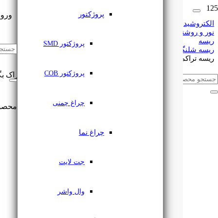
پروژکتور
ورود
الکتروشید
نور و روشنایی
ریسه
🔔
اشتراک گذاری
پروژکتور SMD
ریسه شلنگی
ریسه تراکم 60 لایتنی 220 ولت BaseLine
پروژکتور COB
این مطلب را با دوستان خود به اشتراک بگ
چراغ چمنی
محصو
چراغ نما
جت لایت
وال واشر