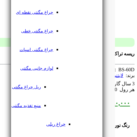
چراغ مگنتی نقطه ای
چراغ مگنتی خطی
چراغ مگنتی اسپات
ریسه تراکم 60 لایتنی 220 ولت BaseLine
لوازم جانبی مگنتی
SKU: ‌
BS-60D
برند: ‌
لایتنی
3 سال گارانتی
ریل چراغ مگنتی
هر رول ‌
100 متر
۱۴,۲۸۰,۰۰۰
تومان
منبع تغذیه مگنتی
چراغ ریلی
رنگ نور