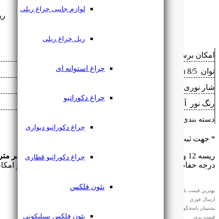
لوازم جانبی چراغ ریلی
ریسه 12 ولت
ریل چراغ ریلی
امکان برش ‌
هر 5 سانتی‌متر
چراغ استوانه ای
توان ‌
8/5 w/m
شار نوری ‌
1460 lm/w
چراغ دکوراتیو
رنگ نور ‌
آفتابی
,
سفید
,
نچرال
دسته بندی: ‌
ریسه نواری
چراغ دکوراتیو دیواری
* جهت ثبت سفارش تماس بگیرید
۰۹۱۲۷۶۱۸۲۲۳
ریسه 12 ولت تراکم 60 لایتنی با
نوردهی فوق‌العاده 1460 لومن بر متر
چراغ دکوراتیو قطاری
درجه حفاظت
IP20
و مقاومت در برابر
اشعه UV
ساخته شده و امکا
نئون فلکس
بهترین قیمت بازار
ارسال فوری
پشتیبان پاسخگو
نئون فلکس سیلیکونی
قیمت بروز