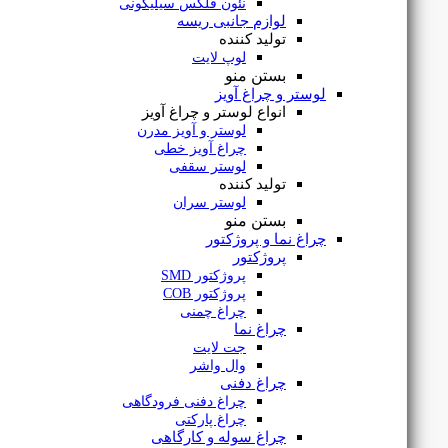
نئون فلکس سیلیکونی
لوازم جانبی ریسه
تولید کننده
لوپ لایت
بستن منو
لوستر و چراغ آویز
انواع لوستر و چراغ آویز
لوستر و آویز مدرن
چراغ آویز خطی
لوستر سقفی
تولید کننده
لوستر سران
بستن منو
چراغ نما و پروژکتور
ریسه 2835 تراکم 120 بدون سیم 12 ولت LowLine لوپ لایت
پروژکتور
پروژکتور SMD
پروژکتور COB
چراغ چمنی
چراغ نما
جت لایت
تماس
وال واشر
بگیرید
چراغ دفنی
چراغ دفنی فرودگاهی
چراغ پارکتی
چراغ سوله و کارگاهی