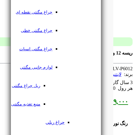
چراغ مگنتی نقطه ای
چراغ مگنتی خطی
چراغ مگنتی اسپات
ریسه 12 ولت تراکم 60 لایتنی LowLine
لوازم جانبی مگنتی
SKU: ‌
LV-P6012
برند: ‌
لایتنی
3 سال گارانتی
ریل چراغ مگنتی
هر رول ‌
10 متر
۱,۰۵۹,۰۰۰
تومان
منبع تغذیه مگنتی
چراغ ریلی
رنگ نور