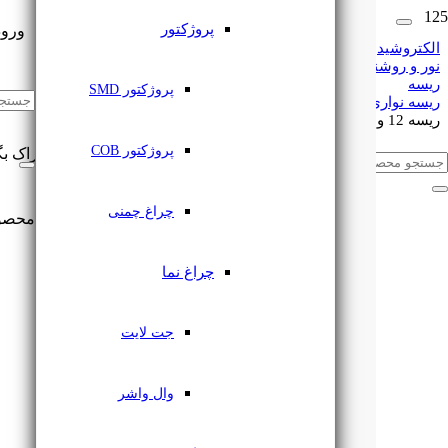
پروژکتور
ورود
الکتروشید
نور و روشنایی
ریسه
🔔
اشتراک گذاری
پروژکتور SMD
ریسه نواری
ریسه 12 ولت تراکم 60 لایتنی LowLine
پروژکتور COB
این مطلب را با دوستان خود به اشتراک بگ
چراغ چمنی
محصو
چراغ نما
جت لایت
وال واشر