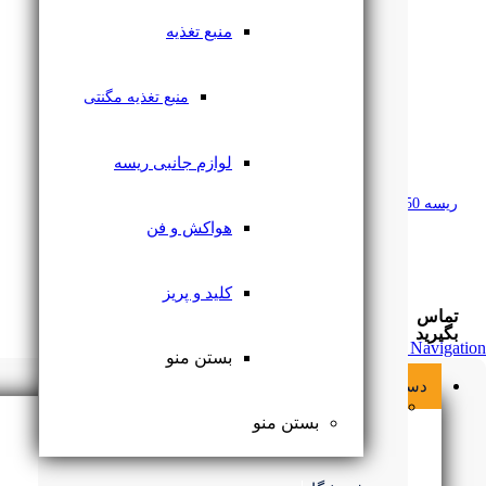
منبع تغذیه
منبع تغذیه مگنتی
لوازم جانبی ریسه
ریسه 5050 هفت رنگ تراکم 60 RGB لوپ لایت
هواکش و فن
کلید و پریز
تماس
بگیرید
Skip Navigation
بستن منو
دسته بندی محصولات
لامپ
بستن منو
براکت ال ای دی
قاب هالوژن
بستن منو