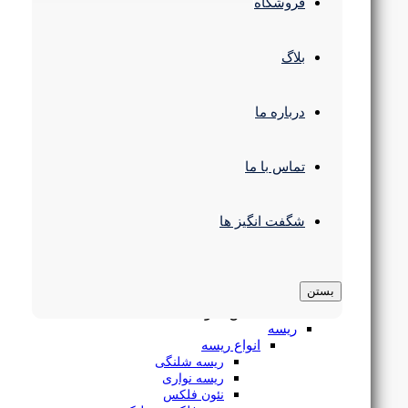
چراغ سقفی
فروشگاه
انواع چراغ پنلی
پنل سقفی SMD
چراغ سقفی COB
بلاگ
پنل فریم لس
پنل 60 در 60
چراغ سقفی مدرن
درباره ما
چراغ استوانه ای
چراغ رفلکتور دار
چراغ پارکتی
چراغ مگنتی
تماس با ما
چراغ ریلی
ریسه 2835 تراکم 60 بدون سیم LowLine لوپ لایت
چراغ خطی
لوستر و آویز
شگفت انگیز ها
لوستر سقفی
لوستر و آویز مدرن
چراغ آویز خطی
براکت ال ای دی
بستن
تماس
چراغ سوله و کارگاهی
بگیرید
بستن منو
ریسه
انواع ریسه
ریسه شلنگی
ریسه نواری
نئون فلکس