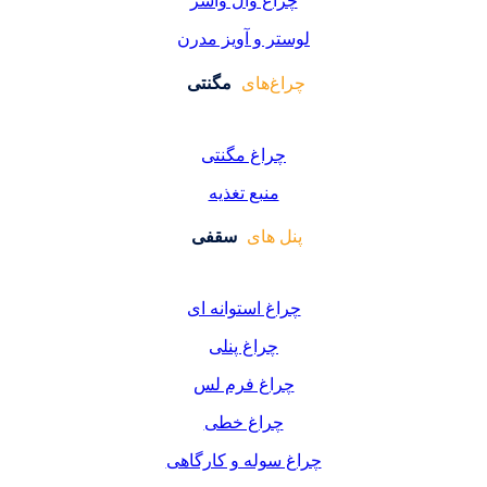
اغ وال واشر
ر و آویز مدرن
غ‌های
مگنتی
راغ مگنتی
منبع تغذیه
 های
سقفی
غ استوانه ای
چراغ پنلی
اغ فرم لس
راغ خطی
سوله و کارگاهی