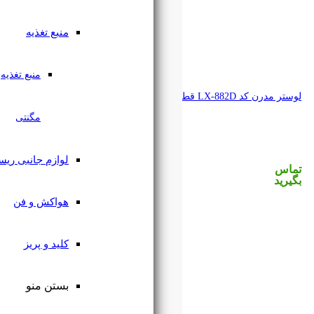
منبع تغذیه
منبع تغذیه
مگنتی
لوازم جانبی ریسه
هواکش و فن
کلید و پریز
بستن منو