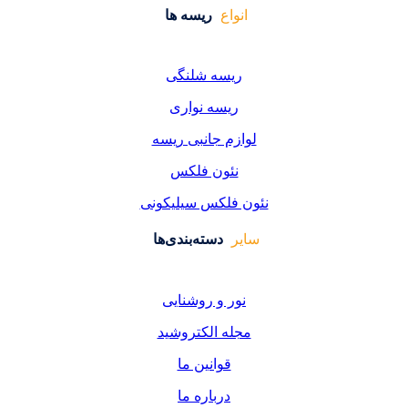
واع
ریسه ها
یسه شلنگی
یسه نواری
زم جانبی ریسه
ئون فلکس
فلکس سیلیکونی
دسته‌بندی‌ها
ر و روشنایی
ه الکتروشید
قوانین ما
درباره ما