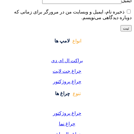
ایت من در مرورگر برای زمانی که
واع
لامپ ها
کت ال ای دی
اغ جت لایت
اغ پروژکتور
وع
چراغ ها
اغ پروژکتور
چراغ نما