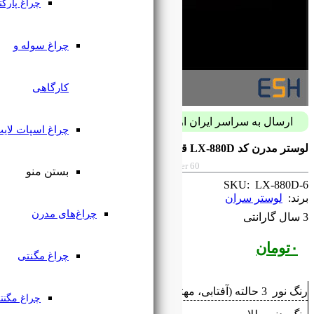
چراغ پارکتی
چراغ سوله و
کارگاهی
پست فقط با 59 هزار تومان
چراغ اسپات لایت
Modern chandelier code LX-880D diamet
بستن منو
چراغ‌های مدرن
چراغ مگنتی
چراغ مگنتی