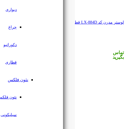
دیواری
چراغ
دکوراتیو
قطاری
نئون فلکس
نئون فلکس
سیلیکونی