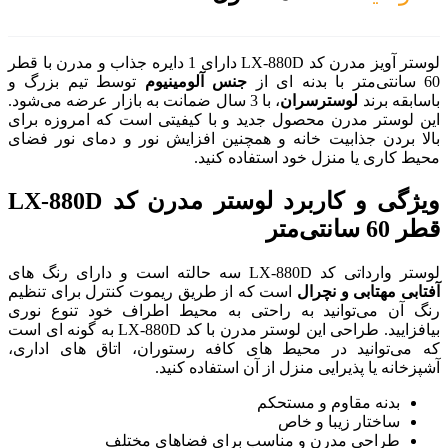
لوستر آویز مدرن کد LX-880D دارای 1 دایره جذاب و مدرن با قطر
جنس آلومینیوم
توسط تیم بزرگ و
، با 3 سال ضمانت به بازار عرضه می‌شود.
د و با کیفیتی است که امروزه برای
همچنین افزایش نور و دمای نور فضای
اده کنید.
ویژگی و کاربرد لوستر مدرن کد LX-880D
ه از طریق ریموت کنترل برای تنظیم
تی به محیط اطراف خود تنوع نوری
بیافزایید. طراحی این لوستر مدرن با کد LX-880D به گونه ای است
ی کافه رستوران، اتاق های اداری،
آن استفاده کنید.
 برای فضاهای مختلف