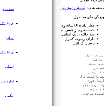
رن
نقطه ای
چراغ مگنتی
مینیوم
 مهتابی و نچرال)
خطی
چراغ مگنتی
اسپات
لوازم جانبی
مگنتی