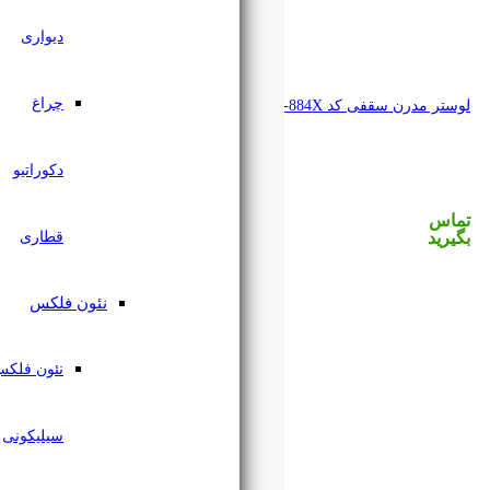
دیواری
چراغ
دکوراتیو
قطاری
نئون فلکس
نئون فلکس
سیلیکونی