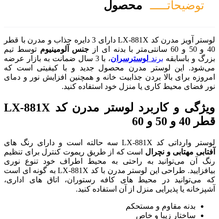
صول
لوستر آویز مدرن کد LX-881X دارای 3 دایره جذاب و مدرن با قطر
جنس آلومینیوم
توسط تیم
ران
، با 3 سال ضمانت به بازار عرضه
 محصول جدید و با کیفیتی است که
بیت خانه و همچنین افزایش نور و دمای
 خود استفاده کنید.
ویژگی و کاربرد لوستر مدرن کد LX-881X
ه از طریق ریموت کنترل برای تنظیم
تی به محیط اطراف خود تنوع نوری
بیافزایید. طراحی این لوستر مدرن با کد LX-881X به گونه ای است
ی کافه رستوران، اتاق های اداری،
آن استفاده کنید.