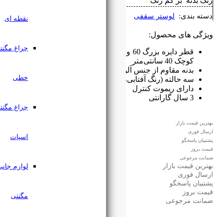
نقطه ای
چراغ مگنتی
قطر دایره بزرگ 60 و قطر دایره متوسط 50 و قطر دایره
مینیوم
خطی
 مهتابی و نچرال)
چراغ مگنتی
اسپات
لوازم جانبی
مگنتی