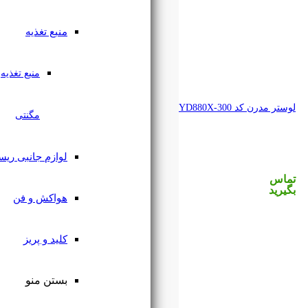
منبع تغذیه
منبع تغذیه
مگنتی
لوازم جانبی ریسه
هواکش و فن
کلید و پریز
بستن منو