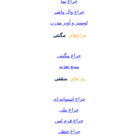
چراغ نما
اغ وال واشر
ر و آویز مدرن
غ‌های
مگنتی
راغ مگنتی
منبع تغذیه
 های
سقفی
غ استوانه ای
چراغ پنلی
اغ فرم لس
راغ خطی