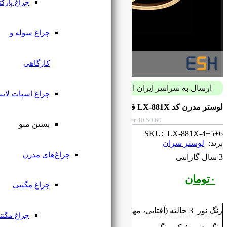
چراغ پارکتی
چراغ سوله و
کارگاهی
پست فقط با 59 هزار تومان
چراغ اسپات لایت
Modern chandelier code LX-881X diamete
بستن منو
چراغ‌های مدرن
چراغ مگنتی
چراغ مگنتی