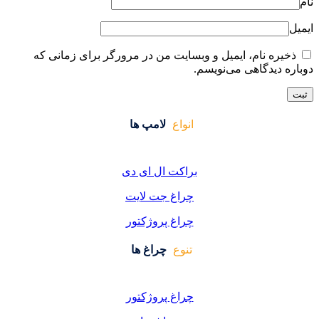
ایت من در مرورگر برای زمانی که
واع
لامپ ها
کت ال ای دی
اغ جت لایت
اغ پروژکتور
وع
چراغ ها
اغ پروژکتور