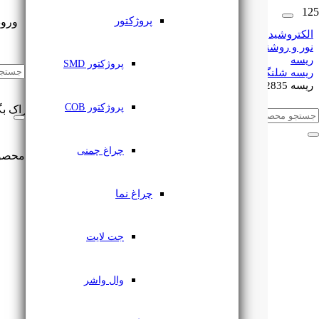
پروژکتور
ورود
الکتروشید
نور و روشنایی
ریسه
🔔
اشتراک گذاری
پروژکتور SMD
ریسه شلنگی
ریسه 2835 تراکم 60 بدون سیم Baseline لوپ لایت
پروژکتور COB
این مطلب را با دوستان خود به اشتراک بگ
چراغ چمنی
محصو
چراغ نما
جت لایت
وال واشر