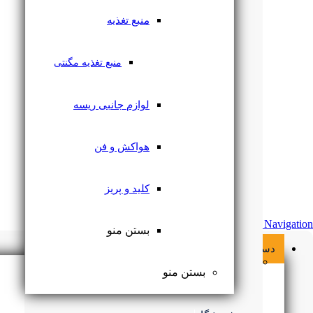
منبع تغذیه
منبع تغذیه مگنتی
لوازم جانبی ریسه
هواکش و فن
کلید و پریز
Skip Navigation
بستن منو
دسته بندی محصولات
لامپ
بستن منو
براکت ال ای دی
قاب هالوژن
بستن منو
ریسه 2835 تراکم 60 بدون سیم Baseline لوپ لایت