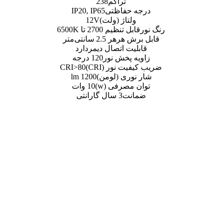
تراکم
238
فاظتی
IP20, IP65
اژ (ولت)
12V
یم 2700 تا 6500K
 هر
هر 2.5 سانتی‌متر
 اتصال دیمر
دارد
پخش نور
120 درجه
نور (CRI)
CRI>80
ی (لومن)
1200 lm
رفی (w)
10 وات
ت
3 سال گارانتی