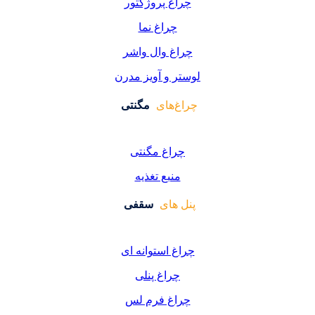
اغ پروژکتور
چراغ نما
اغ وال واشر
ر و آویز مدرن
غ‌های
مگنتی
راغ مگنتی
منبع تغذیه
 های
سقفی
غ استوانه ای
چراغ پنلی
اغ فرم لس