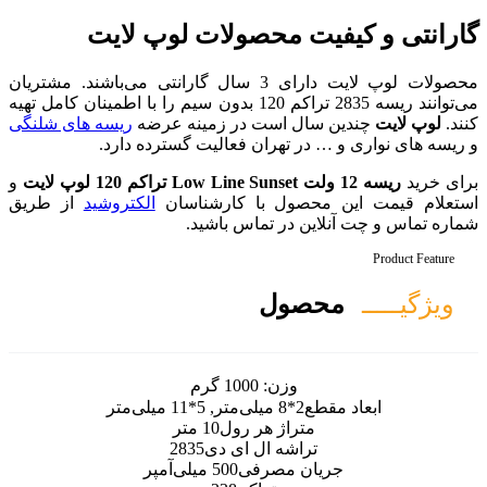
محصولات لوپ لایت
محصولات لوپ لایت دارای 3 سال گارانتی می‌باشند. مشتریان
می‌توانند ریسه 2835 تراکم 120 بدون سیم را با اطمینان کامل تهیه
ست در زمینه عرضه
ریسه های شلنگی
ران فعالیت گسترده دارد.
و
 با کارشناسان
الکتروشید
از طریق
 تماس باشید.
ل
ن:
1000 گرم
 هر رول
10 متر
 ال ای دی
2835
صرفی
500 میلی‌آمپر