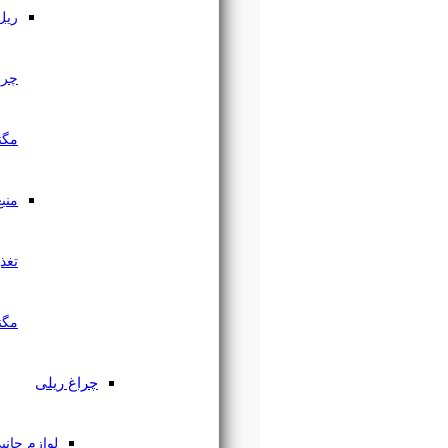
ریل
چراغ
مگنتی
منبع
تغذیه
مگنتی
چراغ ریلی
لوازم جانبی