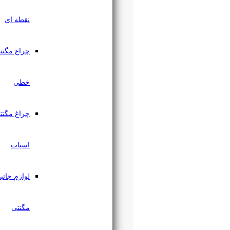
نقطه ای
چراغ مگنتی
خطی
چراغ مگنتی
اسپات
لوازم جانبی
مگنتی