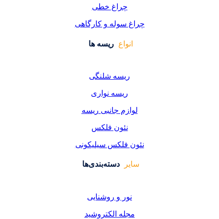
راغ خطی
سوله و کارگاهی
واع
ریسه ها
یسه شلنگی
یسه نواری
زم جانبی ریسه
ئون فلکس
فلکس سیلیکونی
دسته‌بندی‌ها
ر و روشنایی
ه الکتروشید