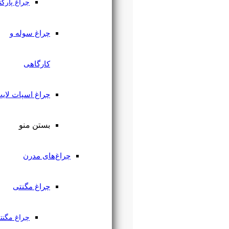
چراغ پارکتی
چراغ سوله و
کارگاهی
چراغ اسپات لایت
بستن منو
چراغ‌های مدرن
چراغ مگنتی
چراغ مگنتی