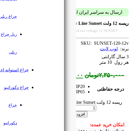
پست فقط با 59 هزار تومان
چراغ ریلی
Density Striplight electric spindle 120
ریل چراغ
2700~6500K looplight
ریلی
چراغ استوانه ای
۲,۳۵۰,
تومان
چراغ دکوراتیو
چراغ
 به سبد خرید
دکوراتیو