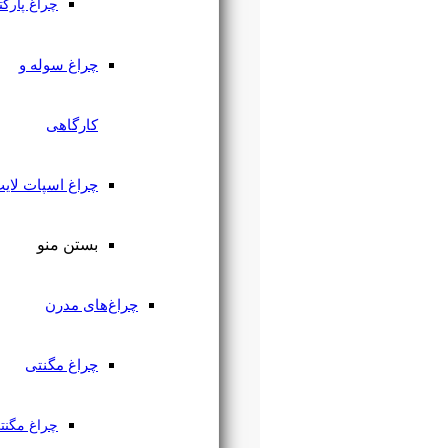
چراغ پارکتی
چراغ سوله و
کارگاهی
چراغ اسپات لایت
بستن منو
چراغ‌های مدرن
چراغ مگنتی
چراغ مگنتی