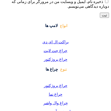
ایت من در مرورگر برای زمانی که
واع
لامپ ها
کت ال ای دی
اغ جت لایت
اغ پروژکتور
وع
چراغ ها
اغ پروژکتور
چراغ نما
اغ وال واشر