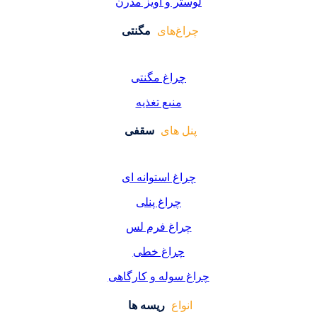
ر و آویز مدرن
غ‌های
مگنتی
راغ مگنتی
منبع تغذیه
 های
سقفی
غ استوانه ای
چراغ پنلی
اغ فرم لس
راغ خطی
سوله و کارگاهی
واع
ریسه ها