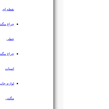
نقطه ای
چراغ مگنتی
خطی
چراغ مگنتی
اسپات
لوازم جانبی
مگنتی