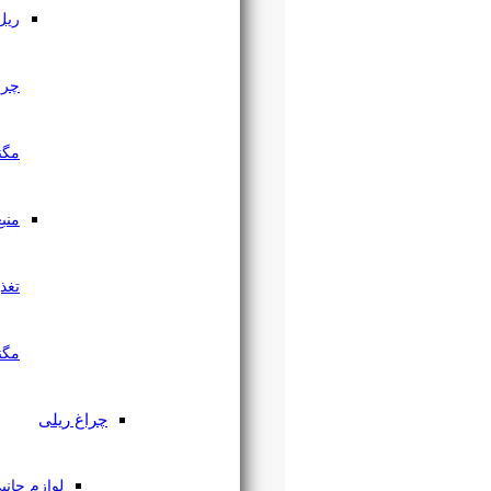
ریل
چراغ
مگنتی
منبع
تغذیه
مگنتی
چراغ ریلی
لوازم جانبی