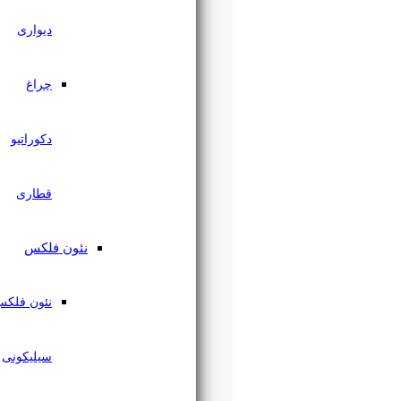
دیواری
چراغ
دکوراتیو
قطاری
نئون فلکس
نئون فلکس
سیلیکونی