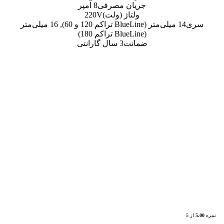
ن مصرفی
8 آمپر
اژ (ولت)
220V
14 میلی‌متر (BlueLine تراکم 120 و 60), 16 میلی‌متر
ت
3 سال گارانتی