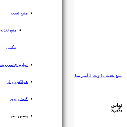
منبع تغذیه
منبع تغذیه
مگنتی
لوازم جانبی ریسه
هواکش و فن
کلید و پریز
بستن منو