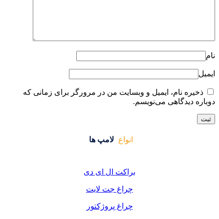
ایت من در مرورگر برای زمانی که
واع
لامپ ها
کت ال ای دی
اغ جت لایت
اغ پروژکتور