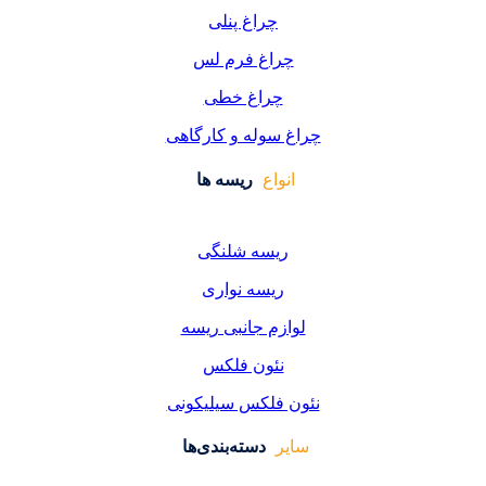
چراغ پنلی
اغ فرم لس
راغ خطی
سوله و کارگاهی
واع
ریسه ها
یسه شلنگی
یسه نواری
زم جانبی ریسه
ئون فلکس
فلکس سیلیکونی
دسته‌بندی‌ها