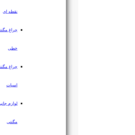
نقطه ای
چراغ مگنتی
خطی
چراغ مگنتی
اسپات
لوازم جانبی
مگنتی