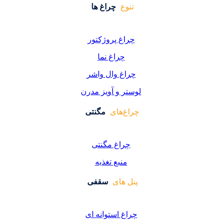
وع
چراغ ها
اغ پروژکتور
چراغ نما
اغ وال واشر
ر و آویز مدرن
غ‌های
مگنتی
راغ مگنتی
منبع تغذیه
 های
سقفی
غ استوانه ای