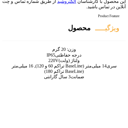
لکتروشید
از طریق شماره تماس و چت
ل
زن:
20 گرم
ه حفاظتی
IP65
اژ (ولت)
220V
14 میلی‌متر (BaseLine تراکم 60 و 120), 16 میلی‌متر
ت
3 سال گارانتی