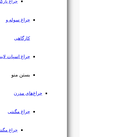
چراغ پارکتی
چراغ سوله و
کارگاهی
چراغ اسپات لایت
بستن منو
چراغ‌های مدرن
چراغ مگنتی
چراغ مگنتی