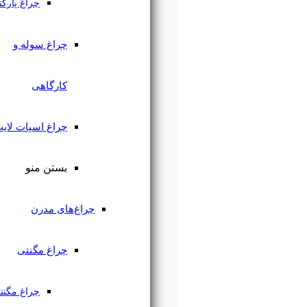
چراغ پارکتی
چراغ سوله و
کارگاهی
چراغ اسپات لایت
بستن منو
چراغ‌های مدرن
چراغ مگنتی
چراغ مگنتی