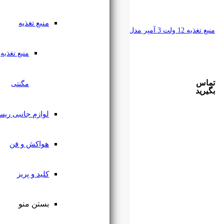
منبع تغذیه
منبع تغذیه
مگنتی
لوازم جانبی ریسه
هواکش و فن
کلید و پریز
بستن منو