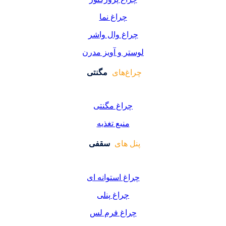
چراغ نما
اغ وال واشر
ر و آویز مدرن
غ‌های
مگنتی
راغ مگنتی
منبع تغذیه
 های
سقفی
غ استوانه ای
چراغ پنلی
اغ فرم لس