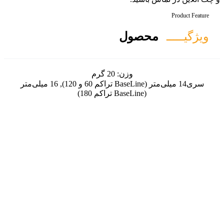
ل
زن:
20 گرم
14 میلی‌متر (BaseLine تراکم 60 و 120), 16 میلی‌متر