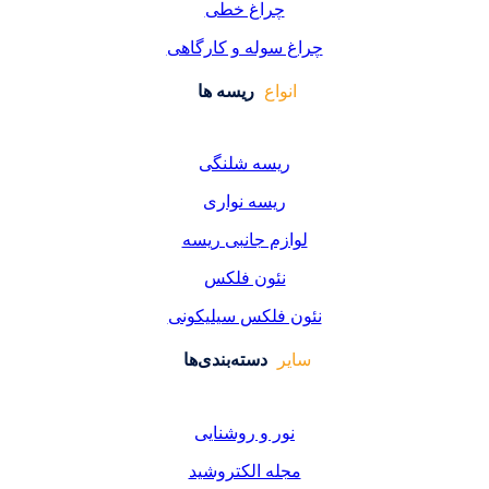
راغ خطی
سوله و کارگاهی
واع
ریسه ها
یسه شلنگی
یسه نواری
زم جانبی ریسه
ئون فلکس
فلکس سیلیکونی
دسته‌بندی‌ها
ر و روشنایی
ه الکتروشید