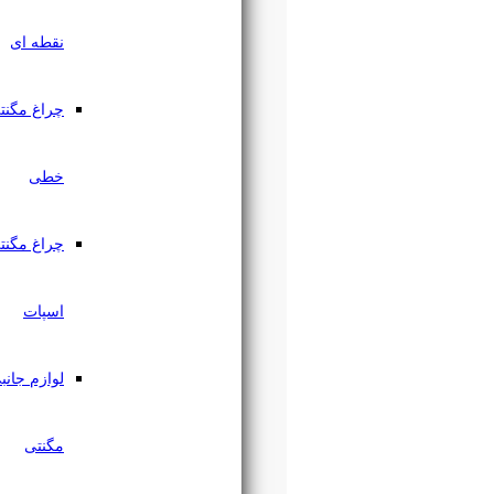
نقطه ای
چراغ مگنتی
خطی
چراغ مگنتی
اسپات
لوازم جانبی
مگنتی