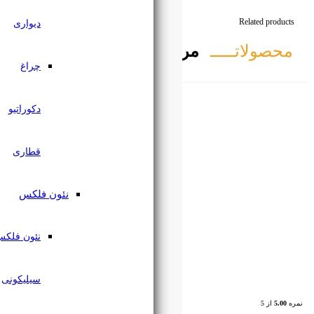
دیواری
تبط
چراغ
دکوراتیو
قطاری
نئون فلکس
نئون فلکس
سیلیکونی