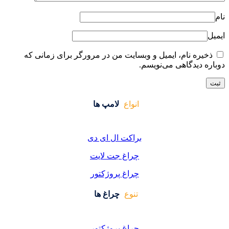
ایت من در مرورگر برای زمانی که
واع
لامپ ها
کت ال ای دی
اغ جت لایت
اغ پروژکتور
وع
چراغ ها
اغ پروژکتور