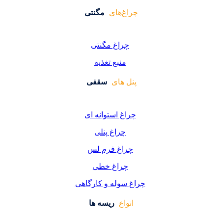
غ‌های
مگنتی
راغ مگنتی
منبع تغذیه
 های
سقفی
غ استوانه ای
چراغ پنلی
اغ فرم لس
راغ خطی
سوله و کارگاهی
واع
ریسه ها