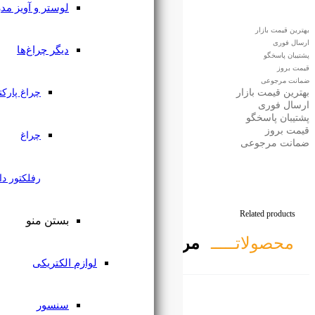
لوستر و آویز مدرن
دیگر چراغ‌ها
چراغ پارکتی
چراغ
رفلکتور دار
بستن منو
تبط
لوازم الکتریکی
سنسور