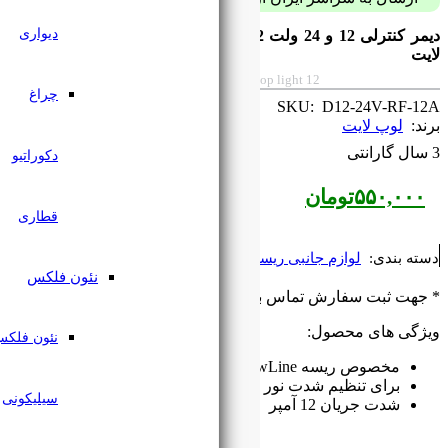
دیواری
دیمر کنترلی 12 و 24 ولت 12 آمپر RF ریسه Low Line لوپ
چراغ
دکوراتیو
قطاری
ه
نئون فلکس
گیرید
۰۹۱۲۷۶۱۸۲۲۳
نئون فلکس
 12 و 24 ولت
سیلیکونی