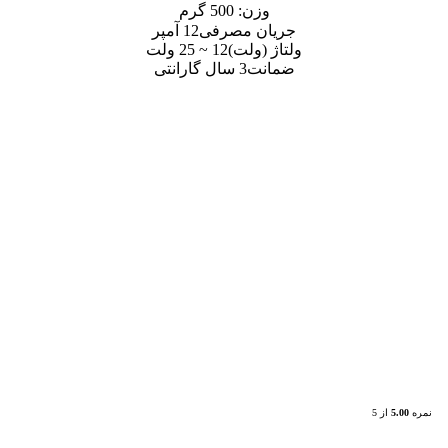
ن:
500 گرم
 مصرفی
12 آمپر
ولت)
12 ~ 25 ولت
ت
3 سال گارانتی