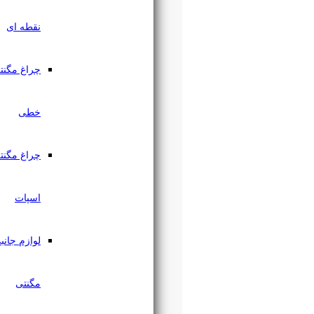
نقطه ای
چراغ مگنتی
خطی
چراغ مگنتی
اسپات
لوازم جانبی
مگنتی