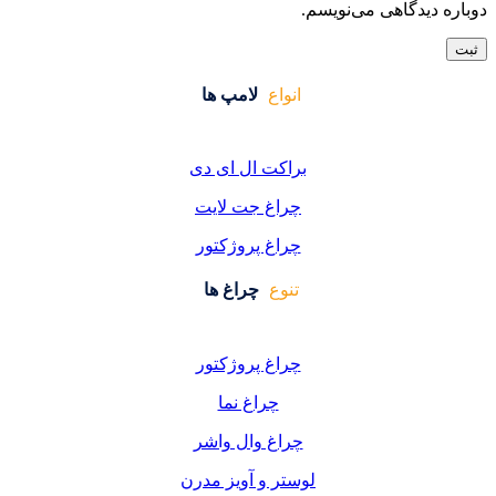
واع
لامپ ها
کت ال ای دی
اغ جت لایت
اغ پروژکتور
وع
چراغ ها
اغ پروژکتور
چراغ نما
اغ وال واشر
ر و آویز مدرن