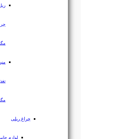
ریل
چراغ
مگنتی
منبع
تغذیه
مگنتی
چراغ ریلی
لوازم جانبی