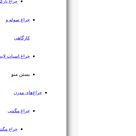
چراغ پارکتی
چراغ سوله و
کارگاهی
چراغ اسپات لایت
بستن منو
چراغ‌های مدرن
چراغ مگنتی
چراغ مگنتی