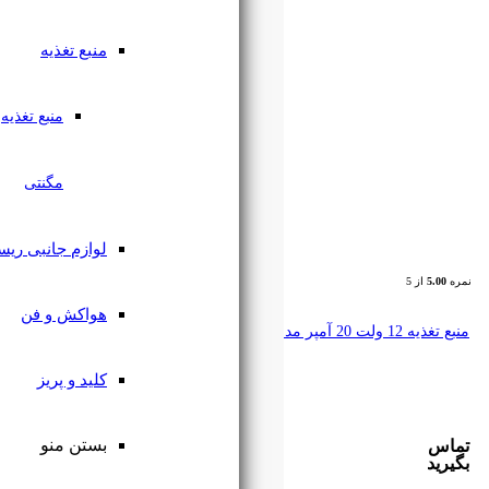
منبع تغذیه
منبع تغذیه
مگنتی
لوازم جانبی ریسه
هواکش و فن
کلید و پریز
بستن منو