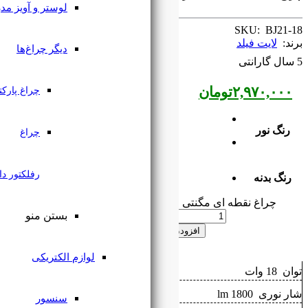
لوستر و آویز مدرن
Adjustable Grille Light 18W
دیگر چراغ‌ها
چراغ پارکتی
چراغ
رفلکتور دار
یت فیلد عدد
بستن منو
 به سبد خرید
لوازم الکتریکی
سنسور