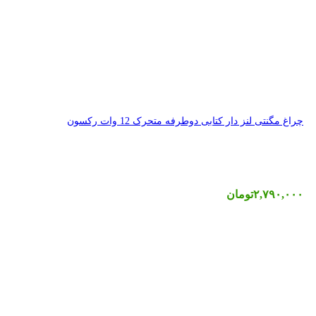
رک 12 وات رکسون