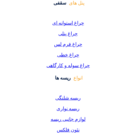
 های
سقفی
غ استوانه ای
چراغ پنلی
اغ فرم لس
راغ خطی
سوله و کارگاهی
واع
ریسه ها
یسه شلنگی
یسه نواری
زم جانبی ریسه
ئون فلکس