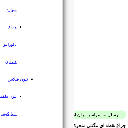
دیواری
چراغ
دکوراتیو
قطاری
نئون فلکس
نئون فلکس
سیلیکونی
پست فقط با 59 هزار تومان
لد