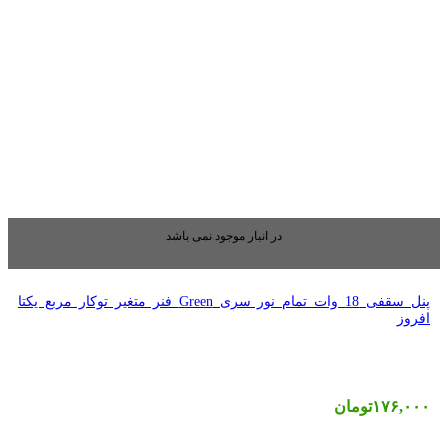
بار موجود نمی باشد
پنل سقفی 18 وات تمام نور سری Green فنر متغیر توکار مربع یکتا