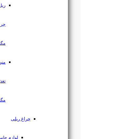
ریل
چراغ
مگنتی
منبع
تغذیه
مگنتی
چراغ ریلی
لوازم جانبی