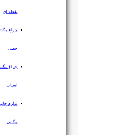
نقطه ای
چراغ مگنتی
خطی
چراغ مگنتی
اسپات
لوازم جانبی
مگنتی