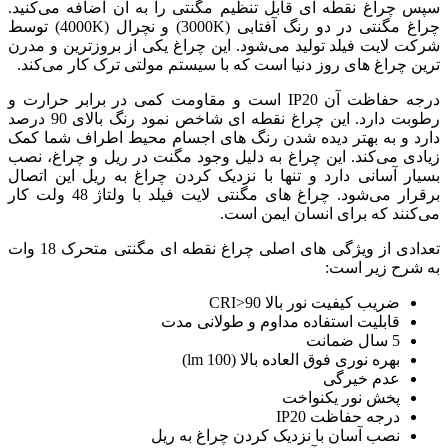
ظیم مگنتی را به آن اضافه می‌کنید.
چراغ مگنتی در دو رنگ آفتابی (3000K) و نچرال (4000K) توسط
ود. این چراغ یکی از بروزترین و مدرن
 که با سیستم مولتی ترک کار می‌کند.
فاظت آن IP20 است و مقاومت کمی در برابر حرارت و
رطوبت دارد. این چراغ نقطه ای شاخص نمود رنگ بالای 90 درصد
رنگ های اجسام محیط اطراف شما کمک
 دلیل وجود مگنت در ریل و چراغ، نصب
ا نزدیک کردن چراغ به ریل این اتصال
برقرار می‌شود. چراغ های مگنتی لایت فیلد با ولتاژ 48 ولت کار
 است.
تعدادی از ویژگی های اصلی چراغ نقطه ای مگنتی متحرک 18 وات
 و طولانی مدت
1 lm)
دن چراغ به ریل