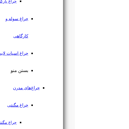
چراغ پارکتی
چراغ سوله و
کارگاهی
چراغ اسپات لایت
بستن منو
چراغ‌های مدرن
چراغ مگنتی
چراغ مگنتی