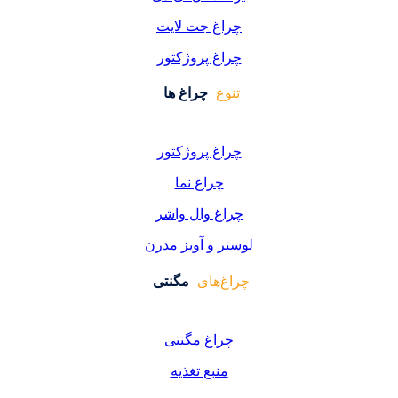
اغ جت لایت
اغ پروژکتور
وع
چراغ ها
اغ پروژکتور
چراغ نما
اغ وال واشر
ر و آویز مدرن
غ‌های
مگنتی
راغ مگنتی
منبع تغذیه