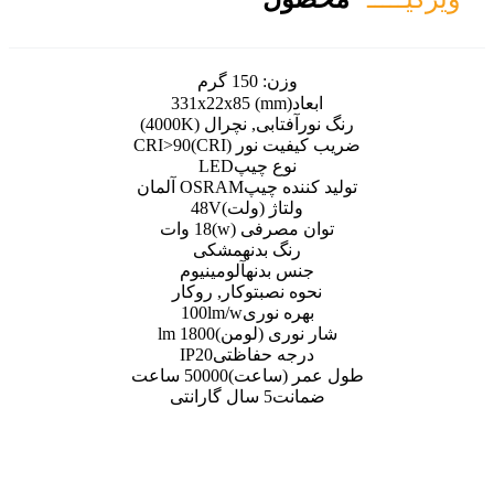
ن:
150 گرم
331x22x85 (mm
ابی, نچرال (4000K)
نور (CRI)
CRI>90
ع چیپ
LED
ه چیپ
OSRAM آلمان
اژ (ولت)
48V
رفی (w)
18 وات
گ بدنه
مشکی
بدنه
آلومینیوم
نصب
توکار, روکار
 نوری
100lm/w
ی (لومن)
1800 lm
ه حفاظتی
IP20
(ساعت)
50000 ساعت
ت
5 سال گارانتی