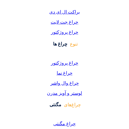
کت ال ای دی
اغ جت لایت
اغ پروژکتور
وع
چراغ ها
اغ پروژکتور
چراغ نما
اغ وال واشر
ر و آویز مدرن
غ‌های
مگنتی
راغ مگنتی