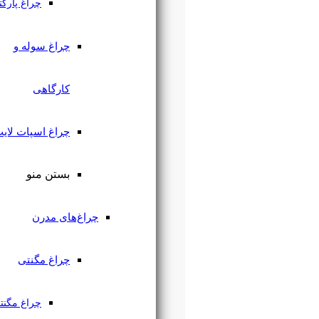
چراغ پارکتی
چراغ سوله و
کارگاهی
چراغ اسپات لایت
بستن منو
چراغ‌های مدرن
چراغ مگنتی
چراغ مگنتی