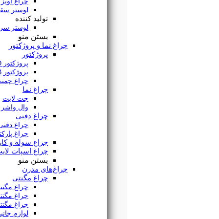
چراغ آویز خطی
لوستر سقفی
تولید کننده
لوستر سران
بستن منو
چراغ نما و پروژکتور
پروژکتور
پروژکتور SMD
پروژکتور COB
چراغ چمنی
چراغ نما
جت لایت
وال واشر
چراغ دفنی
چراغ دفنی فرودگاهی
چراغ پارکتی
چراغ سوله و کارگاهی
چراغ اسپات لایت
بستن منو
چراغ‌های مدرن
چراغ مگنتی
چراغ مگنتی نقطه ای
چراغ مگنتی خطی
چراغ مگنتی اسپات
لوازم جانبی مگنتی