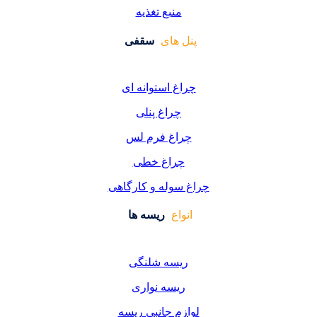
منبع تغذیه
 های
سقفی
غ استوانه ای
چراغ پنلی
اغ فرم لس
راغ خطی
سوله و کارگاهی
واع
ریسه ها
یسه شلنگی
یسه نواری
زم جانبی ریسه