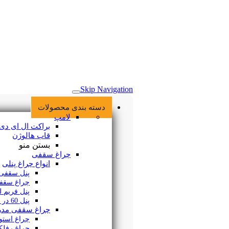
خانه
Skip Navigation
دسته بندی محصولات
لامپ
براکت ال ای دی
قاب هالوژن
بستن منو
چراغ سقفی
انواع چراغ پنلی
پنل سقفی SMD
چراغ سقفی COB
پنل فریم لس
پنل 60 در 60
چراغ سقفی مدرن
چراغ استوانه ای
چراغ رفلکتور دار