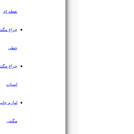
نقطه ای
چراغ مگنتی
خطی
چراغ مگنتی
اسپات
لوازم جانبی
مگنتی