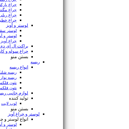
چراغ پارکتی
چراغ مگنتی
چراغ ریلی
چراغ خطی
لوستر و آویز
لوستر سقفی
لوستر و آویز مدرن
چراغ آویز خطی
براکت ال ای دی
چراغ سوله و کارگاهی
بستن منو
ریسه
انواع ریسه
ریسه شلنگی
ریسه نواری
نئون فلکس
نئون فلکس سیلیکونی
لوازم جانبی ریسه
تولید کننده
لوپ لایت
بستن منو
لوستر و چراغ آویز
انواع لوستر و چراغ آویز
لوستر و آویز مدرن