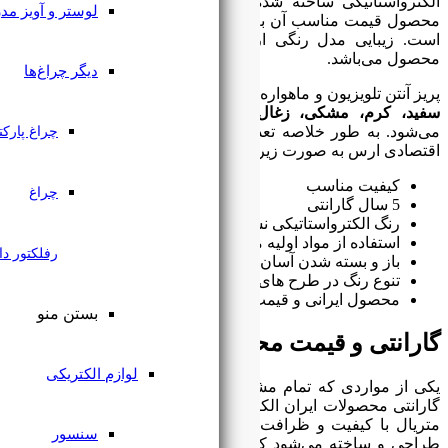
ه است. یکی دیگر از مزیت های این
لوستر و آویز مدرن
سبت بقیه برند های خارجی و ایرانی
رس در سادگی و تک رنگ بودن این
دیگر چراغ‌ها
رس مدرن ایران الکتریک در 6 رنگ
بژ،
 سنگی، نقره ای
طراحی و عرضه
دی از ویژگی های پریز آنتن تلویزیون
چراغ پارکتی
 است:
چراغ
نشکن
ه مرغوب پلاستیکی و فلزی در طراحی
رفلکتور دار
ریز ها
 مختلف
ت مناسب
بستن منو
صولات ایران الکتریک
لوازم الکتریکی
ریان ما به آن توجه می‌کنند قیمت و
تریک است. محصولات ایران الکتریک با
 بسیار عالی توسط یک شرکت ایرانی
سنسور
 مشابه نمونه های خارجی می‌باشد و