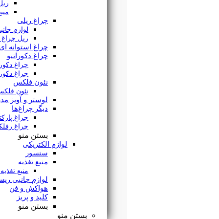
ریل چراغ مگنتی
منبع تغذیه مگنتی
چراغ ریلی
لوازم جانبی چراغ ریلی
ریل چراغ ریلی
چراغ استوانه ای
چراغ دکوراتیو
چراغ دکوراتیو دیواری
چراغ دکوراتیو قطاری
نئون فلکس
نئون فلکس سیلیکونی
لوستر و آویز مدرن
دیگر چراغ‌ها
چراغ پارکتی
چراغ رفلکتور دار
بستن منو
لوازم الکتریکی
سنسور
منبع تغذیه
منبع تغذیه مگنتی
لوازم جانبی ریسه
هواکش و فن
کلید و پریز
بستن منو
بستن منو