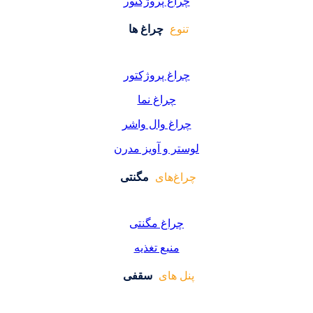
اغ پروژکتور
وع
چراغ ها
اغ پروژکتور
چراغ نما
اغ وال واشر
ر و آویز مدرن
غ‌های
مگنتی
راغ مگنتی
منبع تغذیه
 های
سقفی