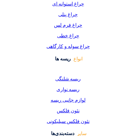
غ استوانه ای
چراغ پنلی
اغ فرم لس
راغ خطی
سوله و کارگاهی
واع
ریسه ها
یسه شلنگی
یسه نواری
زم جانبی ریسه
ئون فلکس
فلکس سیلیکونی
دسته‌بندی‌ها