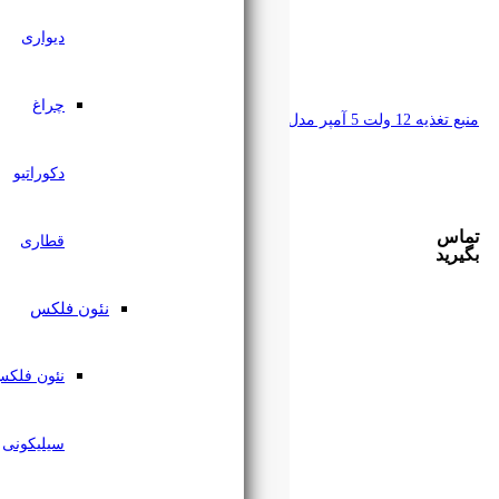
دیواری
چراغ
دکوراتیو
قطاری
نئون فلکس
نئون فلکس
سیلیکونی