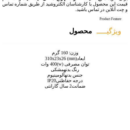
سان الکتروشید از طریق شماره تماس
ل
ن:
160 گرم
310x23x26 (mm
رفی (w)
400 وات
گ بدنه
مشکی
بدنه
آلومینیوم
ه حفاظتی
IP20
ت
2 سال گارانتی