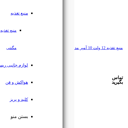
منبع تغذیه
منبع تغذیه
مگنتی
لوازم جانبی ریسه
هواکش و فن
کلید و پریز
بستن منو