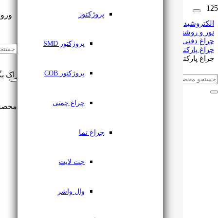
پروژکتور
ورود
الکتروشید
نور و روشنایی
چراغ دفنی
🔔
اشتراک گذاری
پروژکتور SMD
چراغ پارکتی
چراغ پارکتی چشمی 3 وات رویه 5 سانت COB یزدنور
پروژکتور COB
این مطلب را با دوستان خود به اشتراک بگ
چراغ چمنی
محصو
چراغ نما
جت لایت
وال واشر