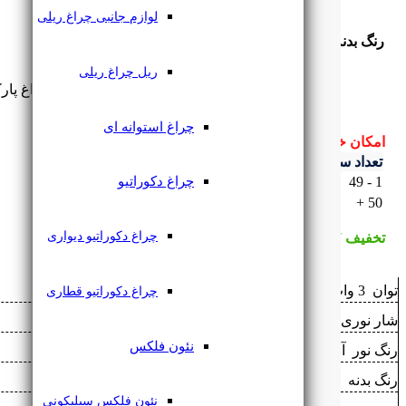
لوازم جانبی چراغ ریلی
رنگ بدنه
ریل چراغ ریلی
چراغ پارکتی چشمی 3 وا
چراغ استوانه ای
امکان خرید عمده:
تعداد سفارش
درصد تخفیف
قیمت با تخفیف
-
1 - 49
چراغ دکوراتیو
۵۳۱,۰۰۰
تومان
7%
50 +
۴۹۳,۸۳۰
تومان
چراغ دکوراتیو دیواری
تخفیف 7% برای خرید عمده بیشتر از 50 عدد
توان ‌
3 وات
چراغ دکوراتیو قطاری
شار نوری ‌
300 lm
نئون فلکس
رنگ نور ‌
آفتابی
,
سفید
,
نچرال
رنگ بدنه ‌
سفید
,
مشکی
نئون فلکس سیلیکونی