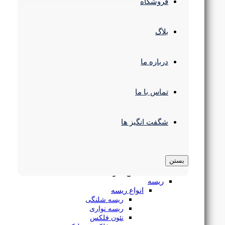
چراغ سقفی
فروشگاه
انواع چراغ پنلی
پنل سقفی SMD
چراغ استوانه روکار 12 وات COB سری ونوس یزدنور
چراغ سقفی COB
بلاگ
پنل فریم لس
پنل 60 در 60
چراغ سقفی مدرن
درباره ما
چراغ استوانه ای
چراغ رفلکتور دار
۱,۵۴۳,۰۰۰
تومان
چراغ پارکتی
چراغ مگنتی
تماس با ما
چراغ ریلی
چراغ خطی
لوستر و آویز
شگفت انگیز ها
لوستر سقفی
لوستر و آویز مدرن
چراغ آویز خطی
براکت ال ای دی
بستن
چراغ سوله و کارگاهی
بستن منو
ریسه
انواع ریسه
ریسه شلنگی
ریسه نواری
نئون فلکس