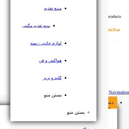
منبع تغذیه
Related products
منبع تغذیه مگنتی
محصولاتـــــ
مرتبط
لوازم جانبی ریسه
هواکش و فن
کلید و پریز
Skip Navigation
بستن منو
دسته بندی محصولات
لامپ
بستن منو
براکت ال ای دی
قاب هالوژن
بستن منو