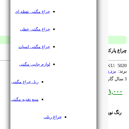
چراغ مگنتی نقطه ای
چراغ مگنتی خطی
چراغ مگنتی اسپات
چراغ پارکتی چشمی 3 وات رویه 5 سانت COB یزدنور
لوازم جانبی مگنتی
SKU: ‌
5020
برند: ‌
یزد نور
3 سال گارانتی
ریل چراغ مگنتی
۵۳۱,۰۰۰
تومان
منبع تغذیه مگنتی
رنگ نور
چراغ ریلی