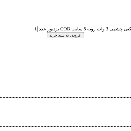
ت رویه 5 سانت COB یزدنور عدد
افزودن به سبد خرید