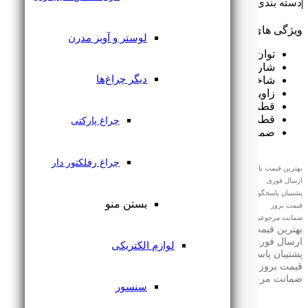
دسته بندی: ‌
چراغ پارکتی
,
چراغ سقفی COB
ویژگی های محصول:
لوستر و آویز مدرن
توان مصرفی (w): 3 وات
شار نوری: 300 لومن
دیگر چراغ‌ها
شاخص نمود رنگ (CRI): CRI>90
زاویه پخش نور: 35 درجه
قطر رویه (mm): 50 میلی‌متر
قطر برش (mm): 45 میلی‌متر
چراغ پارکتی
ضمانت (ماه): 36 ماه
چراغ رفلکتور دار
بهترین قیمت بازار
ارسال فوری
پشتیبان پاسخگو
بستن منو
قیمت بروز
ضمانت مرجوعی
بهترین قیمت بازار
ارسال فوری
لوازم الکتریکی
پشتیبان پاسخگو
قیمت بروز
ضمانت مرجوعی
سنسور