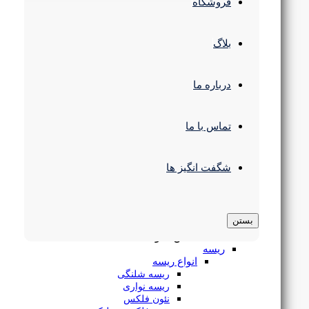
چراغ سقفی
فروشگاه
انواع چراغ پنلی
پنل سقفی SMD
چراغ سقفی COB
بلاگ
پنل فریم لس
پنل 60 در 60
چراغ سقفی مدرن
درباره ما
چراغ استوانه ای
چراغ رفلکتور دار
چراغ پارکتی
چراغ مگنتی
تماس با ما
چراغ ریلی
چراغ خطی
لوستر و آویز
شگفت انگیز ها
لوستر سقفی
لوستر و آویز مدرن
چراغ آویز خطی
براکت ال ای دی
بستن
چراغ سوله و کارگاهی
بستن منو
پنل سقفی توکار 12 وات بک لایت سری اورانوس یزدنور
ریسه
انواع ریسه
ریسه شلنگی
ریسه نواری
نئون فلکس
۲۷۱,۰۰۰
تومان