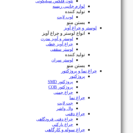
نئون فلکس سیلیکونی
لوازم جانبی ریسه
تولید کننده
لوپ لایت
بستن منو
لوستر و چراغ آویز
انواع لوستر و چراغ آویز
لوستر و آویز مدرن
چراغ آویز خطی
لوستر سقفی
تولید کننده
لوستر سران
بستن منو
چراغ نما و پروژکتور
پروژکتور
پروژکتور SMD
پروژکتور COB
چراغ چمنی
چراغ نما
جت لایت
وال واشر
پنل سقفی توکار 12 وات داتیس مدل لومیا
چراغ دفنی
چراغ دفنی فرودگاهی
چراغ پارکتی
چراغ سوله و کارگاهی