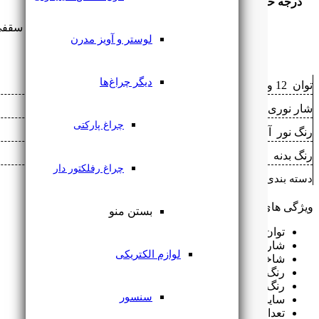
درجه حفاظتی
IP20
پنل سقفی تمام نور 12 وات 
لوستر و آویز مدرن
دیگر چراغ‌ها
توان ‌
12 وات
شار نوری ‌
1200 lm
چراغ پارکتی
رنگ نور ‌
آفتابی
,
مهتابی
,
نچرال
رنگ بدنه ‌
سفید
چراغ رفلکتور دار
دسته بندی: ‌
پنل سقفی SMD
,
پنل فریم لس
ویژگی های محصول:
بستن منو
توان مصرفی (w): 12 وات
شار نوری: 1200 لومن
لوازم الکتریکی
شاخص نمود رنگ (CRI): CRI>80
رنگ نور: آفتابی، مهتابی، طبیعی(نچرال)
رنگ بدنه: سفید پودری الکترواستاتیک
سنسور
سایز برش (mm): 40 تا 90 میلی‌متر
تعداد در کارتن: 40 عدد