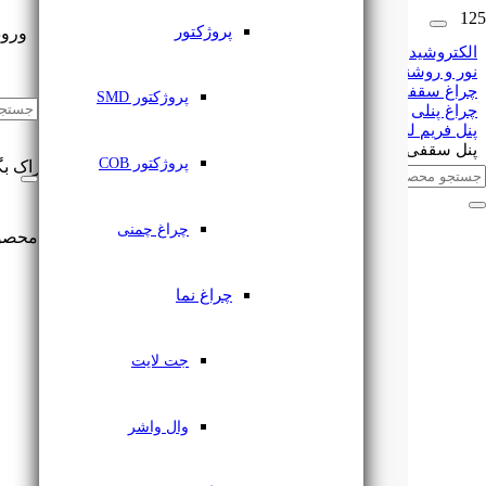
پروژکتور
ورود
الکتروشید
نور و روشنایی
چراغ سقفی
🔔
اشتراک گذاری
پروژکتور SMD
چراغ پنلی
پنل فریم لس
پنل سقفی تمام نور 12 وات فنر متغیر مربع یکتا افروز
پروژکتور COB
این مطلب را با دوستان خود به اشتراک بگ
چراغ چمنی
محصو
چراغ نما
جت لایت
وال واشر