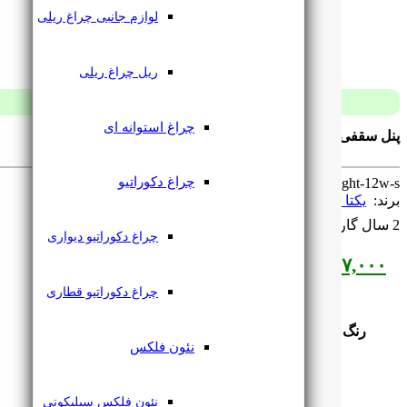
لوازم جانبی چراغ ریلی
ریل چراغ ریلی
چراغ استوانه ای
پنل سقفی تمام نور 12 وات فنر متغیر مربع یکتا افروز
چراغ دکوراتیو
SKU: ‌
Full-light-12w-s
برند: ‌
یکتا افروز
2 سال گارانتی
چراغ دکوراتیو دیواری
۳۶۷,۰۰۰
تومان
چراغ دکوراتیو قطاری
رنگ نور
نئون فلکس
نئون فلکس سیلیکونی