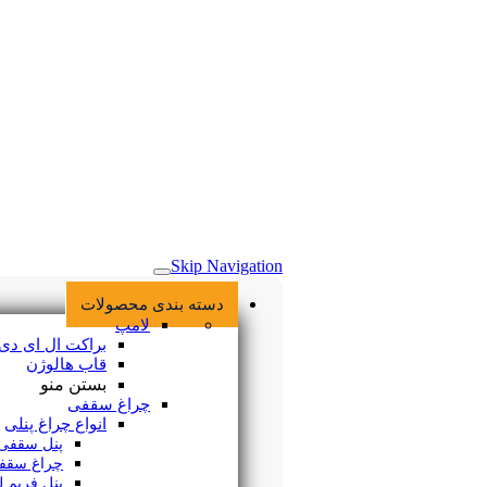
خانه
Skip Navigation
دسته بندی محصولات
لامپ
براکت ال ای دی
قاب هالوژن
بستن منو
چراغ سقفی
انواع چراغ پنلی
پنل سقفی SMD
چراغ سقفی COB
پنل فریم لس