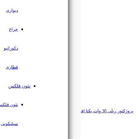
دیواری
چراغ
دکوراتیو
قطاری
نئون فلکس
نئون فلکس
سیلیکونی