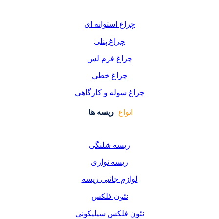
غ استوانه ای
چراغ پنلی
اغ فرم لس
راغ خطی
سوله و کارگاهی
واع
ریسه ها
یسه شلنگی
یسه نواری
زم جانبی ریسه
ئون فلکس
فلکس سیلیکونی