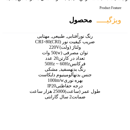
ل
تابی, طبیعی, مهتابی
نور (CRI)
CRI>80
اژ (ولت)
220V
رفی (w)
50 وات
 در کارتن
20 عدد
نس
50Hz ~ 60Hz
نه
سفید, مشکی
آلومینیوم دایکاست
 نوری
100lm/w
ه حفاظتی
IP20
اعت)
25000 هزار ساعت
ت
2 سال گارانتی