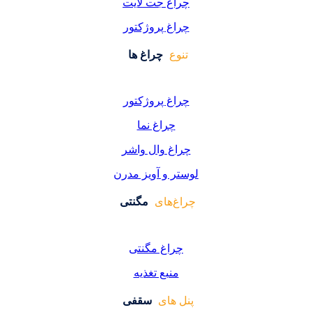
اغ جت لایت
اغ پروژکتور
وع
چراغ ها
اغ پروژکتور
چراغ نما
اغ وال واشر
ر و آویز مدرن
غ‌های
مگنتی
راغ مگنتی
منبع تغذیه
 های
سقفی