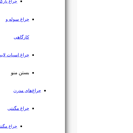
چراغ پارکتی
چراغ سوله و
کارگاهی
چراغ اسپات لایت
بستن منو
چراغ‌های مدرن
چراغ مگنتی
چراغ مگنتی