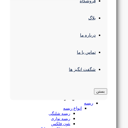
چراغ سقفی
فروشگاه
انواع چراغ پنلی
پنل سقفی SMD
چراغ سقفی COB
بلاگ
پنل فریم لس
پنل 60 در 60
چراغ سقفی مدرن
درباره ما
چراغ استوانه ای
چراغ رفلکتور دار
چراغ پارکتی
ریسه 5050 هفت رنگ تراکم 60 RGB لوپ لایت
چراغ مگنتی
تماس با ما
چراغ ریلی
چراغ خطی
لوستر و آویز
شگفت انگیز ها
لوستر سقفی
۷۰۰,۰۰۰
تومان
لوستر و آویز مدرن
۶۵۱,۰۰۰
تومان
چراغ آویز خطی
براکت ال ای دی
بستن
چراغ سوله و کارگاهی
بستن منو
ریسه
انواع ریسه
ریسه شلنگی
ریسه نواری
نئون فلکس