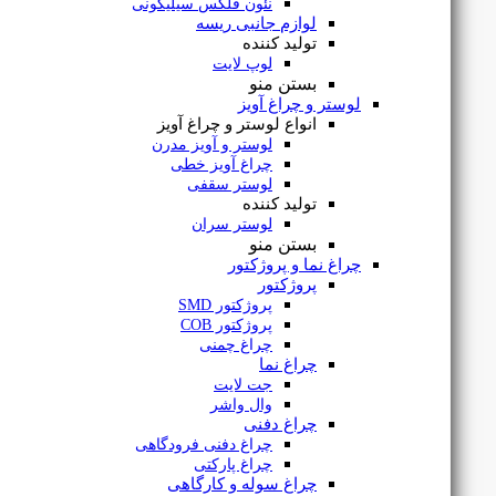
نئون فلکس سیلیکونی
لوازم جانبی ریسه
تولید کننده
لوپ لایت
بستن منو
لوستر و چراغ آویز
انواع لوستر و چراغ آویز
لوستر و آویز مدرن
چراغ آویز خطی
لوستر سقفی
تولید کننده
ریسه 2835 تراکم 60 بدون سیم LowLine لوپ لایت
لوستر سران
بستن منو
چراغ نما و پروژکتور
پروژکتور
پروژکتور SMD
۴۵۰,۰۰۰
تومان
پروژکتور COB
۴۱۸,۵۰۰
تومان
چراغ چمنی
چراغ نما
جت لایت
وال واشر
چراغ دفنی
چراغ دفنی فرودگاهی
چراغ پارکتی
چراغ سوله و کارگاهی