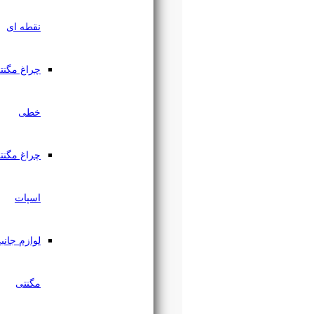
نقطه ای
چراغ مگنتی
خطی
چراغ مگنتی
اسپات
لوازم جانبی
مگنتی