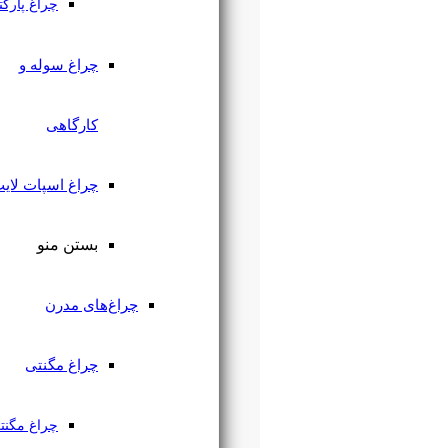
چراغ پارکتی
چراغ سوله و
کارگاهی
چراغ اسپات لایت
بستن منو
چراغ‌های مدرن
چراغ مگنتی
چراغ مگنتی