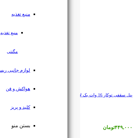
منبع تغذیه
منبع تغذیه
مگنتی
لوازم جانبی ریسه
هواکش و فن
کلید و پریز
بستن منو