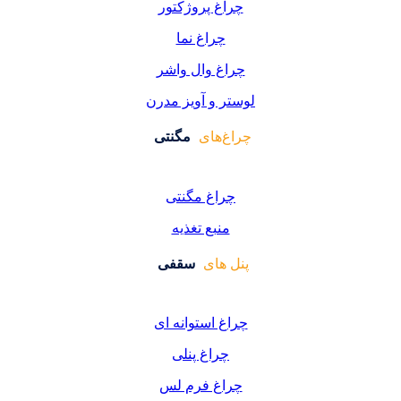
اغ پروژکتور
چراغ نما
اغ وال واشر
ر و آویز مدرن
غ‌های
مگنتی
راغ مگنتی
منبع تغذیه
 های
سقفی
غ استوانه ای
چراغ پنلی
اغ فرم لس