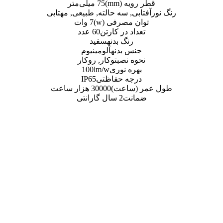
mm)
75 میلی‌متر
 سه حالته, طبیعی, مهتابی
صرفی (w)
7 وات
 در کارتن
60 عدد
گ بدنه
سفید
بدنه
آلومینیوم
نصب
توکار, روکار
 نوری
100lm/w
ه حفاظتی
IP65
اعت)
30000 هزار ساعت
ت
2 سال گارانتی