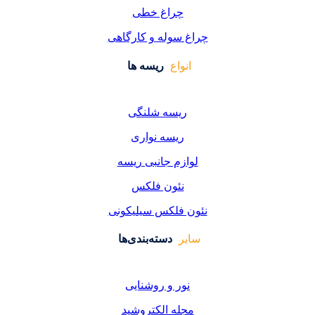
راغ خطی
سوله و کارگاهی
واع
ریسه ها
یسه شلنگی
یسه نواری
زم جانبی ریسه
ئون فلکس
فلکس سیلیکونی
دسته‌بندی‌ها
ر و روشنایی
ه الکتروشید