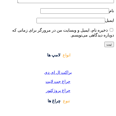
ایت من در مرورگر برای زمانی که
واع
لامپ ها
کت ال ای دی
اغ جت لایت
اغ پروژکتور
وع
چراغ ها