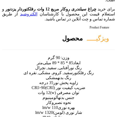
 رفلکتوردار یزدنور
و
 با کارشناسان
الکتروشید
از طریق
 تماس باشید.
ل
زن:
90 گرم
فتابی, سفید, نچرال
د, کروم, مشکی, نقره ای
گ بدنه
مشکی
پخش نور
35 درجه
نور (CRI)
CRI>90
رفی (w)
12 وات
بدنه
آلومینیوم
وه نصب
روکار
 نوری
110 lm/w
 (لومن)
1320 lm/w