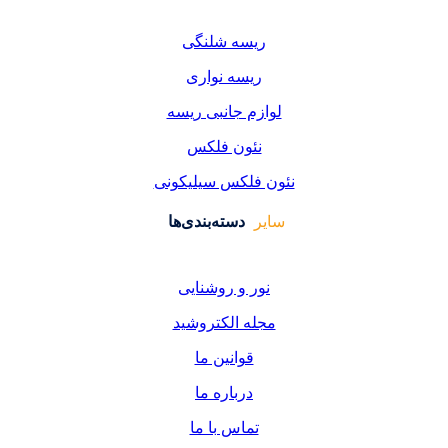
یسه شلنگی
یسه نواری
زم جانبی ریسه
ئون فلکس
فلکس سیلیکونی
دسته‌بندی‌ها
ر و روشنایی
ه الکتروشید
قوانین ما
درباره ما
تماس با ما