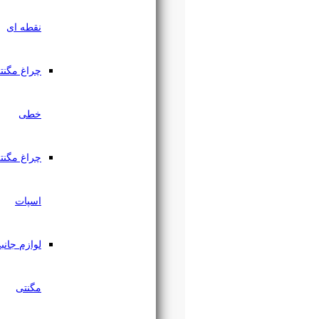
نقطه ای
چراغ مگنتی
خطی
چراغ مگنتی
اسپات
لوازم جانبی
مگنتی