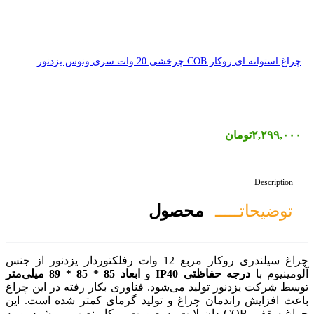
صول
چراغ سیلندری روکار مربع 12 وات رفلکتوردار یزدنور از جنس
و
ابعاد 85 * 85 * 89 میلی‌متر
‌شود. فناوری بکار رفته در این چراغ
 و تولید گرمای کمتر شده است. این
CO دان لایت به صورت روکار نصب می‌شود. و به