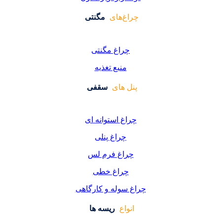
غ‌های
مگنتی
راغ مگنتی
منبع تغذیه
 های
سقفی
غ استوانه ای
چراغ پنلی
اغ فرم لس
راغ خطی
سوله و کارگاهی
واع
ریسه ها