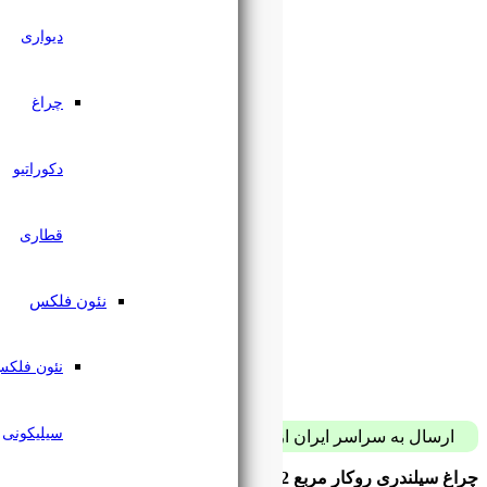
دیواری
چراغ
دکوراتیو
قطاری
نئون فلکس
نئون فلکس
سیلیکونی
پست فقط با 59 هزار تومان