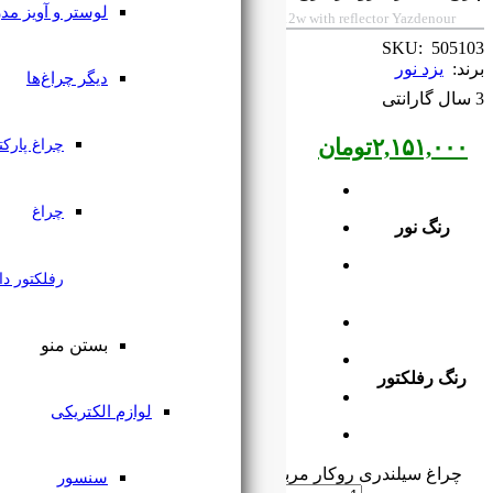
لوستر و آویز مدرن
Square cylindrical surface mounted light 
دیگر چراغ‌ها
چراغ پارکتی
چراغ
رفلکتور دار
بستن منو
لوازم الکتریکی
 عدد
سنسور