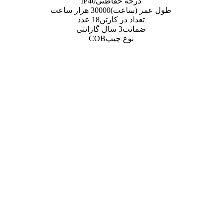
ه حفاظتی
IP40
اعت)
30000 هزار ساعت
 در کارتن
18 عدد
ت
3 سال گارانتی
ع چیپ
COB