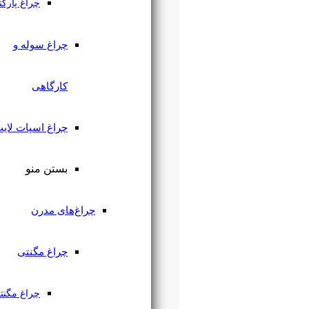
چراغ پارکتی
چراغ سوله و
کارگاهی
چراغ اسپات لایت
بستن منو
چراغ‌های مدرن
چراغ مگنتی
چراغ مگنتی