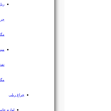
ریل
چراغ
مگنتی
منبع
تغذیه
مگنتی
چراغ ریلی
لوازم جانبی