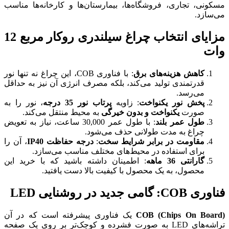
، بیمارستان‌ها و کارخانه‌ها مناسب
مزایای انتخاب چراغ سیلندری روکار مربع 12
: با فناوری COB، این چراغ نه تنها نور
د، بلکه مصرف انرژی آن نیز به حداقل
زاویه
پرتاب نور 35 درجه
، نور را به
ون خیرگی
به محیط منتقل می‌کند.
: با طول عمر 30,000 ساعت، نیاز به تعویض
 حذف می‌شود.
رایط سخت
:
درجه حفاظت IP40
، آن را
ط‌های مختلف مناسب می‌سازد.
مینان داشته باشید که با خرید این
ا کیفیت بالا دست یافتید.
ک فناوری پیشرفته است که در آن
 به صورت فشرده و کوچک‌تر بر روی یک صفحه