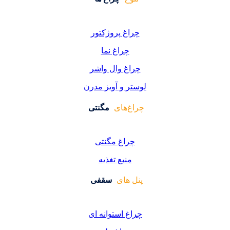
اغ پروژکتور
چراغ نما
اغ وال واشر
ر و آویز مدرن
غ‌های
مگنتی
راغ مگنتی
منبع تغذیه
 های
سقفی
غ استوانه ای