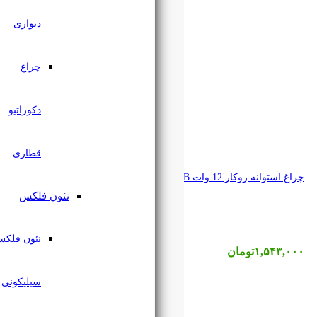
دیواری
چراغ
دکوراتیو
قطاری
نئون فلکس
نئون فلکس
سیلیکونی