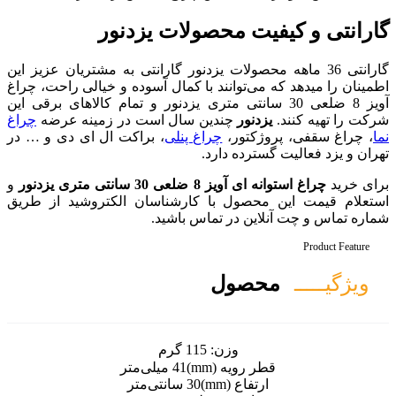
حصولات یزدنور
صولات یزدنور گارانتی به مشتریان عزیز این
نند با کمال آسوده و خیالی راحت، چراغ
30 سانتی متری یزدنور و تمام کالاهای برقی این
دین سال است در زمینه عرضه
چراغ
،
چراغ پنلی
، براکت ال ای دی و … در
ارد.
متری یزدنور
و
با کارشناسان الکتروشید از طریق
 تماس باشید.
ل
ن:
115 گرم
mm)
41 میلی‌متر
30 سانتی‌متر