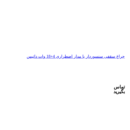
4+18 وات داتیس