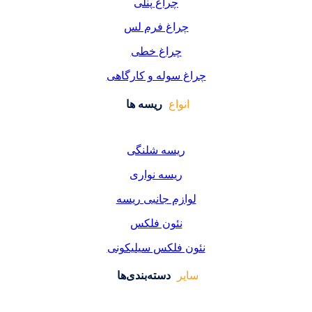
چراغ پنلی
اغ فرم لس
راغ خطی
سوله و کارگاهی
واع
ریسه ها
یسه شلنگی
یسه نواری
زم جانبی ریسه
ئون فلکس
فلکس سیلیکونی
دسته‌بندی‌ها