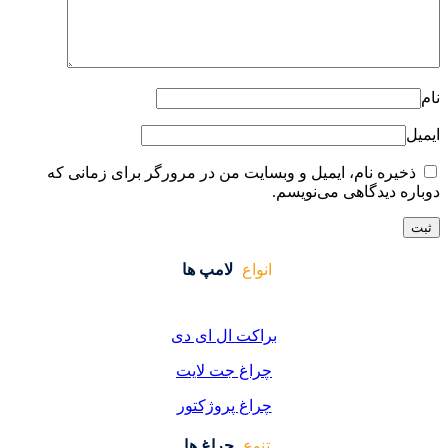
ایت من در مرورگر برای زمانی که
واع
لامپ ها
کت ال ای دی
اغ جت لایت
اغ پروژکتور
وع
چراغ ها