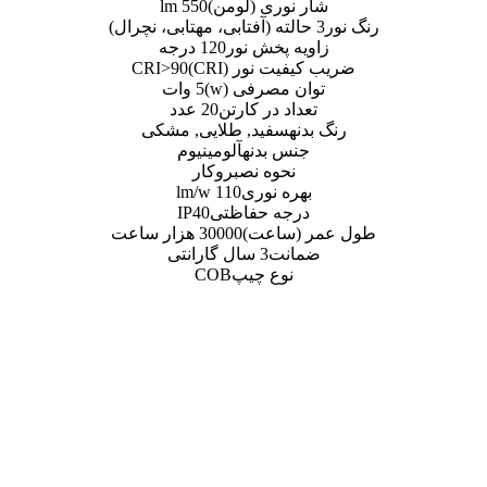
ری (لومن)
550 lm
پخش نور
120 درجه
نور (CRI)
CRI>90
صرفی (w)
5 وات
 در کارتن
20 عدد
فید, طلایی, مشکی
بدنه
آلومینیوم
وه نصب
روکار
 نوری
110 lm/w
ه حفاظتی
IP40
اعت)
30000 هزار ساعت
ت
3 سال گارانتی
ع چیپ
COB