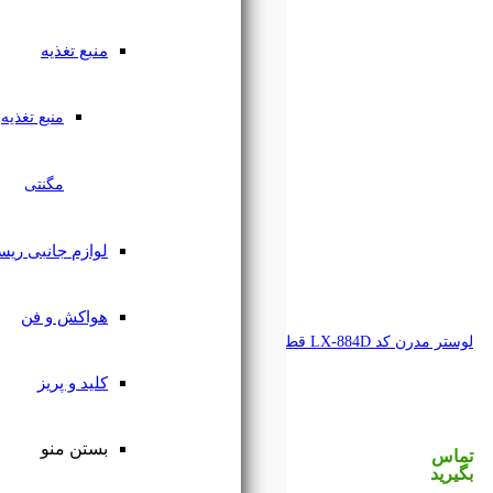
منبع تغذیه
منبع تغذیه
مگنتی
لوازم جانبی ریسه
هواکش و فن
کلید و پریز
بستن منو