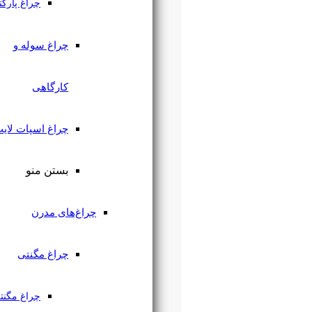
چراغ پارکتی
چراغ سوله و
کارگاهی
چراغ اسپات لایت
بستن منو
چراغ‌های مدرن
چراغ مگنتی
چراغ مگنتی