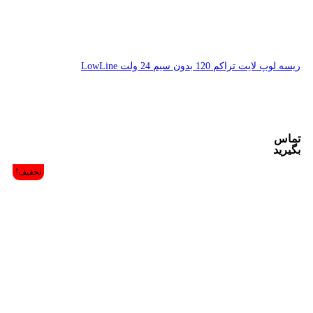
تخفیف!