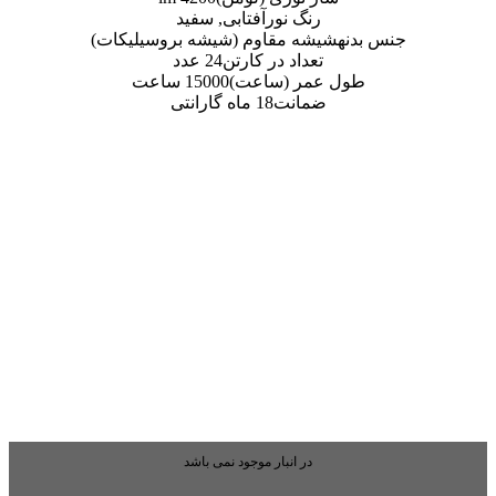
ور
آفتابی, سفید
قاوم (شیشه بروسیلیکات)
 در کارتن
24 عدد
(ساعت)
15000 ساعت
ت
18 ماه گارانتی
بار موجود نمی باشد