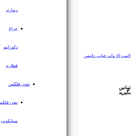
دیواری
چراغ
دکوراتیو
قطاری
نئون فلکس
نئون فلکس
سیلیکونی