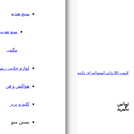
منبع تغذیه
منبع تغذیه
مگنتی
لوازم جانبی ریسه
هواکش و فن
کلید و پریز
بستن منو