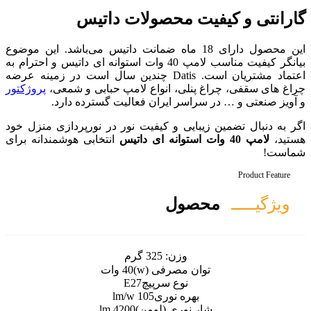
محصولات داتیس
صول دارای 18 ماه ضمانت داتیس می‌باشد. این موضوع
بیانگر کیفیت مناسب لامپ 40 وات استوانه ای داتیس و احترام به
اعتماد مشتریان است. Datis چندین سال است در زمینه عرضه
 انواع لامپ حبابی و شمعی،
پروژکتور
ایران فعالیت گسترده دارد.
 و کیفیت نور در نورپردازی منزل خود
انتخابی هوشمندانه برای
ل
ن:
325 گرم
رفی (w)
40 وات
ع سرپیچ
E27
 نوری
105 lm/w
ی (لومن)
4200 lm