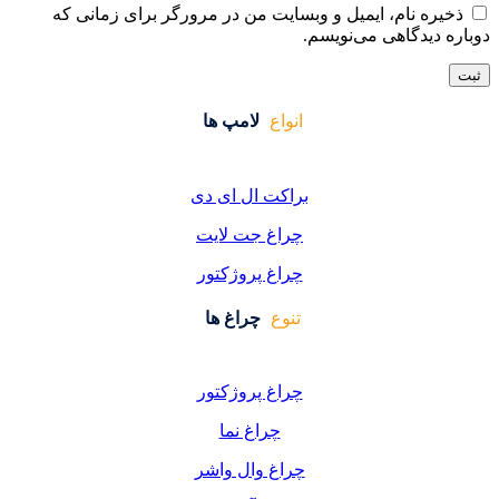
ایت من در مرورگر برای زمانی که
واع
لامپ ها
کت ال ای دی
اغ جت لایت
اغ پروژکتور
وع
چراغ ها
اغ پروژکتور
چراغ نما
اغ وال واشر