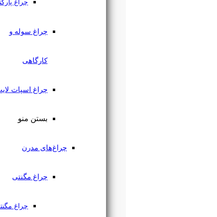
چراغ پارکتی
چراغ سوله و
کارگاهی
چراغ اسپات لایت
بستن منو
چراغ‌های مدرن
چراغ مگنتی
چراغ مگنتی