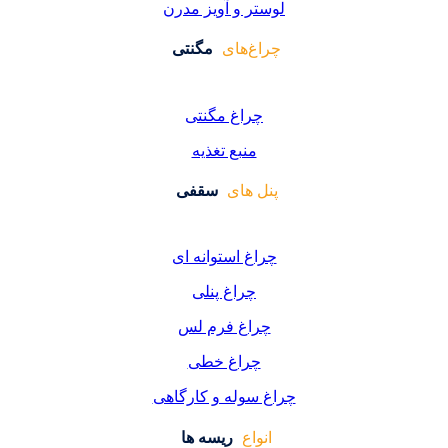
ر و آویز مدرن
غ‌های
مگنتی
راغ مگنتی
منبع تغذیه
 های
سقفی
غ استوانه ای
چراغ پنلی
اغ فرم لس
راغ خطی
سوله و کارگاهی
واع
ریسه ها