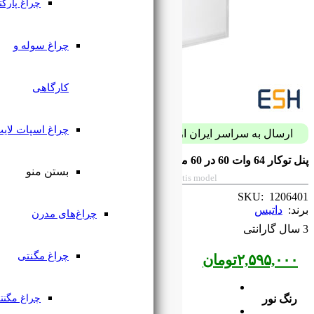
چراغ پارکتی
چراغ سوله و
کارگاهی
چراغ اسپات لایت
پست فقط با 59 هزار تومان
بستن منو
Built-in ceiling panel 64w 60*60 Mira Da
چراغ‌های مدرن
چراغ مگنتی
چراغ مگنتی