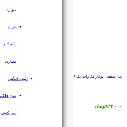
دیواری
چراغ
دکوراتیو
قطاری
نئون فلکس
نئون فلکس
سیلیکونی