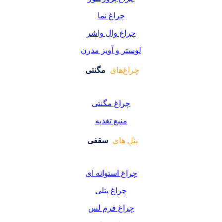
چراغ نما
اغ وال واشر
ر و آویز مدرن
غ‌های
مگنتی
راغ مگنتی
منبع تغذیه
 های
سقفی
غ استوانه ای
چراغ پنلی
اغ فرم لس