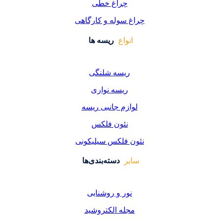
راغ خطی
سوله و کارگاهی
واع
ریسه ها
یسه شلنگی
یسه نواری
زم جانبی ریسه
ئون فلکس
فلکس سیلیکونی
دسته‌بندی‌ها
ر و روشنایی
ه الکتروشید