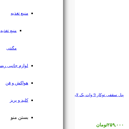
منبع تغذیه
منبع تغذیه
مگنتی
لوازم جانبی ریسه
هواکش و فن
کلید و پریز
بستن منو