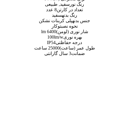
ور
سفید, طبیعی
 در کارتن
8 عدد
گ بدنه
سفید
ه
پلی کربنات نشکن
وه نصب
توکار
ی (لومن)
6400 lm
 نوری
100lm/w
ه حفاظتی
IP54
(ساعت)
25000 ساعت
ت
3 سال گارانتی