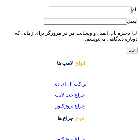
ایت من در مرورگر برای زمانی که
واع
لامپ ها
کت ال ای دی
اغ جت لایت
اغ پروژکتور
وع
چراغ ها
اغ پروژکتور