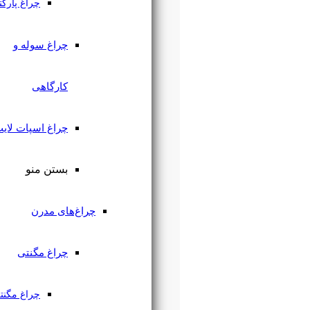
چراغ پارکتی
چراغ سوله و
کارگاهی
چراغ اسپات لایت
بستن منو
چراغ‌های مدرن
چراغ مگنتی
چراغ مگنتی