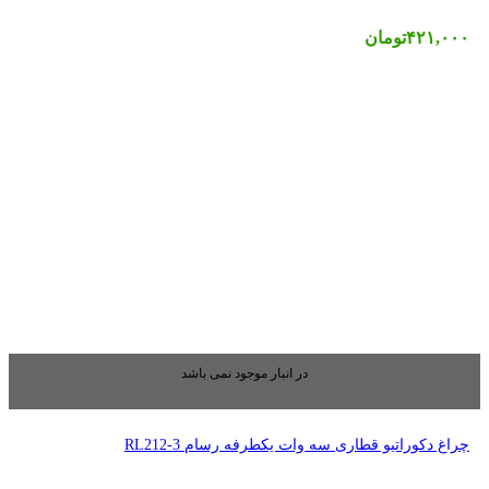
بار موجود نمی باشد
رفه رسام RL212-3