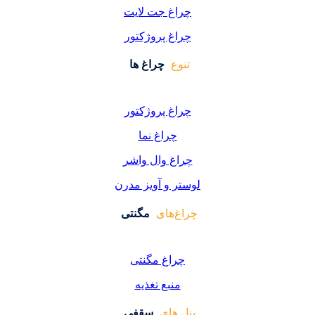
اغ جت لایت
اغ پروژکتور
وع
چراغ ها
اغ پروژکتور
چراغ نما
اغ وال واشر
ر و آویز مدرن
غ‌های
مگنتی
راغ مگنتی
منبع تغذیه
 های
سقفی