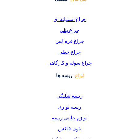
غ استوانه ای
چراغ پنلی
اغ فرم لس
راغ خطی
سوله و کارگاهی
واع
ریسه ها
یسه شلنگی
یسه نواری
زم جانبی ریسه
ئون فلکس