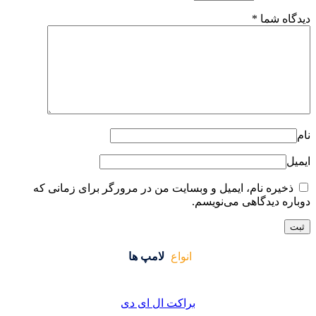
ایت من در مرورگر برای زمانی که
واع
لامپ ها
کت ال ای دی