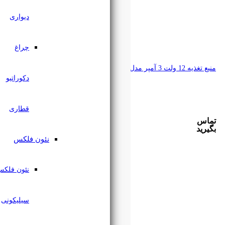
دیواری
چراغ
دکوراتیو
قطاری
نئون فلکس
نئون فلکس
سیلیکونی