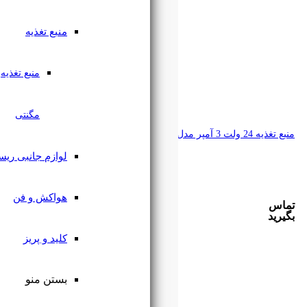
منبع تغذیه
منبع تغذیه
مگنتی
لوازم جانبی ریسه
هواکش و فن
کلید و پریز
بستن منو