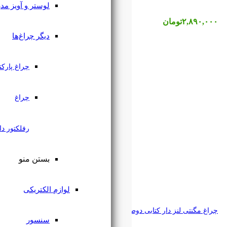
لوستر و آویز مدرن
دیگر چراغ‌ها
چراغ پارکتی
چراغ
رفلکتور دار
بستن منو
لوازم الکتریکی
رک 12 وات رکسون
سنسور