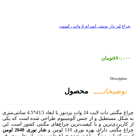
صول
چراغ مگنتی دات لایت 24 وات یزدنور با ابعاد 43.5*4.5 سانتی‌متری
آلومینیوم طراحی شده است که یکی
ت‌ترین چراغ‌های مگنتی کشور است. این
من و
شار نوری 2640 لومن
ده چراغ دات یزدنور از نظر مصرف