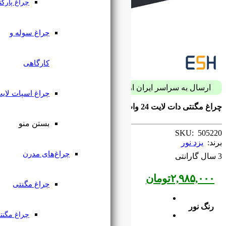
چراغ پارکتی
چراغ سوله و
کارگاهی
پست فقط با 59 هزار تومان
چراغ اسپات لایت
magnetic Grille Light 24W yazdnoor
بستن منو
چراغ‌های مدرن
چراغ مگنتی
چراغ مگنتی