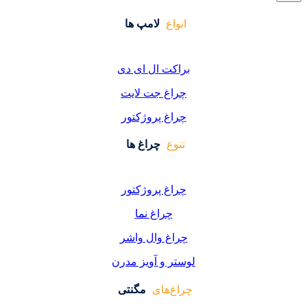
واع
لامپ ها
کت ال ای دی
اغ جت لایت
اغ پروژکتور
وع
چراغ ها
اغ پروژکتور
چراغ نما
اغ وال واشر
ر و آویز مدرن
غ‌های
مگنتی