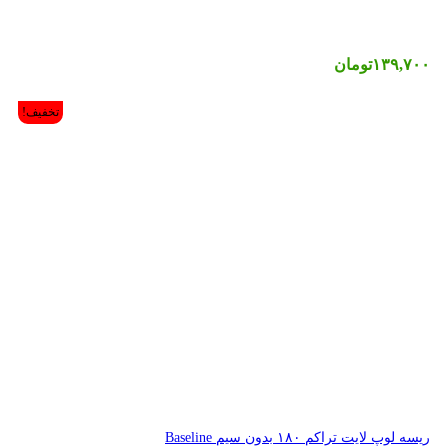
تخفیف!