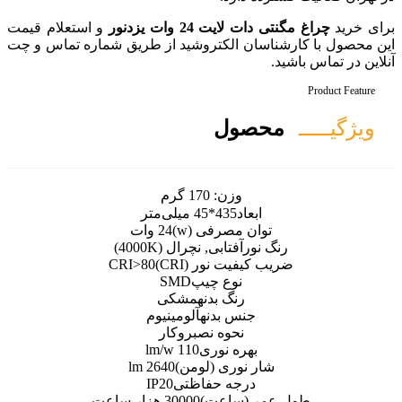
ات یزدنور
و استعلام قیمت
لکتروشید از طریق شماره تماس و چت
ل
ن:
170 گرم
*45 میلی‌متر
رفی (w)
24 وات
ابی, نچرال (4000K)
نور (CRI)
CRI>80
ع چیپ
SMD
گ بدنه
مشکی
بدنه
آلومینیوم
وه نصب
روکار
 نوری
110 lm/w
ی (لومن)
2640 lm
ه حفاظتی
IP20
اعت)
30000 هزار ساعت