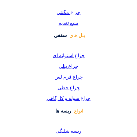
راغ مگنتی
منبع تغذیه
 های
سقفی
غ استوانه ای
چراغ پنلی
اغ فرم لس
راغ خطی
سوله و کارگاهی
واع
ریسه ها
یسه شلنگی