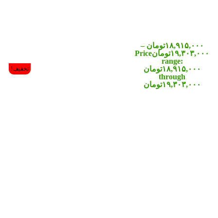
تخفیف!