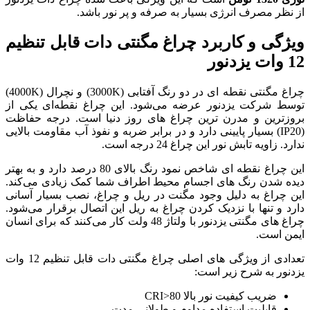
 صرفه و پر نور باشد.
اغ مگنتی دات قابل تنظیم
چراغ مگنتی نقطه ای در دو رنگ آفتابی (3000K) و نچرال (4000K)
ی‌شود. این چراغ نقطه‌ای یکی از
اغ های روز دنیا است. درجه حفاظت
 و در برابر ضربه و نفوذ آب مقاومت بالایی
ست.
این چراغ نقطه ای شاخص نمود رنگ بالای 80 درصد دارد و به بهتر
محیط اطراف شما کمک زیادی می‌کند.
نت در ریل و چراغ، نصب بسیار آسانی
چراغ به ریل این اتصال برقرار می‌شود.
چراغ های مگنتی یزدنور با ولتاژ 48 ولت کار می‌کنند که برای انسان
تعدادی از ویژگی های اصلی چراغ مگنتی دات قابل تنظیم 12 وات
 و طولانی مدت