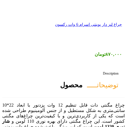
صول
چراغ مگنتی دات قابل تنظیم 12 وات یزدنور با ابعاد 22*10
ل و از جنس آلومینیوم طراحی شده
ین و با کیفیت‌ترین چراغ‌های مگنتی
ی بهره نوری 110 لومن و
شار
ن ویژگی باعث شده چراغ دات یزدنور