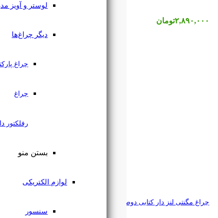
لوستر و آویز مدرن
دیگر چراغ‌ها
چراغ پارکتی
چراغ
رفلکتور دار
بستن منو
لوازم الکتریکی
رک 12 وات رکسون
سنسور