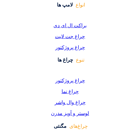
واع
لامپ ها
کت ال ای دی
اغ جت لایت
اغ پروژکتور
وع
چراغ ها
اغ پروژکتور
چراغ نما
اغ وال واشر
ر و آویز مدرن
غ‌های
مگنتی