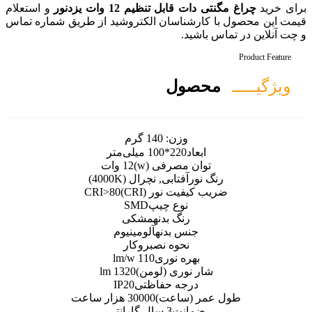
ظیم 12 وات یزدنور
و استعلام
سان الکتروشید از طریق شماره تماس
ل
ن:
140 گرم
10 میلی‌متر
رفی (w)
12 وات
ابی, نچرال (4000K)
نور (CRI)
CRI>80
ع چیپ
SMD
گ بدنه
مشکی
بدنه
آلومینیوم
وه نصب
روکار
 نوری
110 lm/w
ی (لومن)
1320 lm
ه حفاظتی
IP20
اعت)
30000 هزار ساعت
ت
3 سال گارانتی