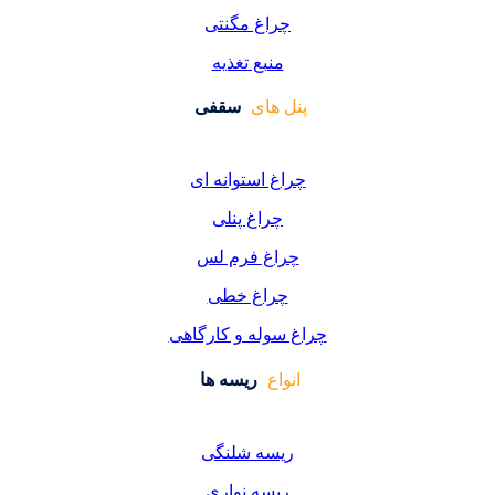
راغ مگنتی
منبع تغذیه
 های
سقفی
غ استوانه ای
چراغ پنلی
اغ فرم لس
راغ خطی
سوله و کارگاهی
واع
ریسه ها
یسه شلنگی
یسه نواری