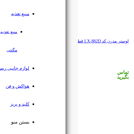
منبع تغذیه
منبع تغذیه
مگنتی
لوازم جانبی ریسه
هواکش و فن
کلید و پریز
بستن منو