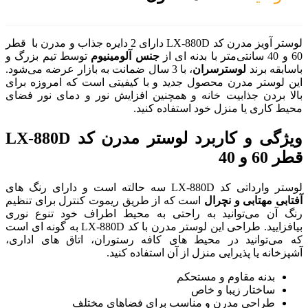
لوستر آویز مدرن کد LX-880D دارای 2 دایره جذاب و مدرن با قطر
جنس آلومینیوم
توسط تیم بزرگ و
، با 3 سال ضمانت به بازار عرضه می‌شود.
د و با کیفیتی است که امروزه برای
همچنین افزایش نور و دمای نور فضای
اده کنید.
ویژگی و کاربرد لوستر مدرن کد LX-880D
ه از طریق ریموت کنترل برای تنظیم
تی به محیط اطراف خود تنوع نوری
بیافزایید. طراحی این لوستر مدرن با کد LX-880D به گونه ای است
ی کافه رستوران، اتاق های اداری،
آن استفاده کنید.
 برای فضاهای مختلف