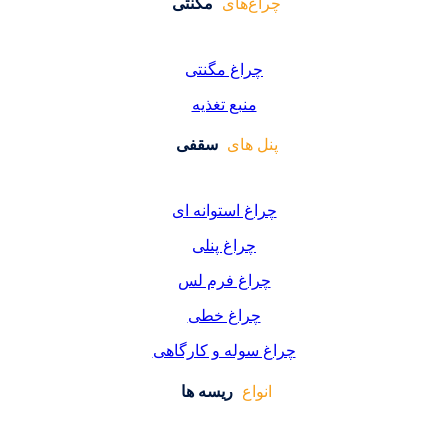
غ‌های
مگنتی
راغ مگنتی
منبع تغذیه
 های
سقفی
غ استوانه ای
چراغ پنلی
اغ فرم لس
راغ خطی
سوله و کارگاهی
واع
ریسه ها