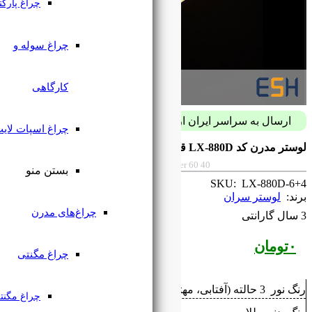
چراغ پارکتی
چراغ سوله و
کارگاهی
پست فقط با 59 هزار تومان
چراغ اسپات لایت
Modern chandelier code LX-880D diamete
بستن منو
چراغ‌های مدرن
چراغ مگنتی
چراغ مگنتی