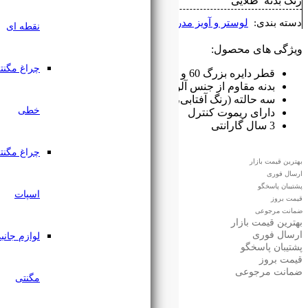
رن
نقطه ای
چراغ مگنتی
مینیوم
 مهتابی و نچرال)
خطی
چراغ مگنتی
اسپات
لوازم جانبی
مگنتی