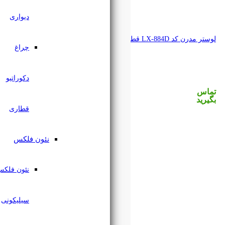
دیواری
چراغ
دکوراتیو
قطاری
نئون فلکس
نئون فلکس
سیلیکونی