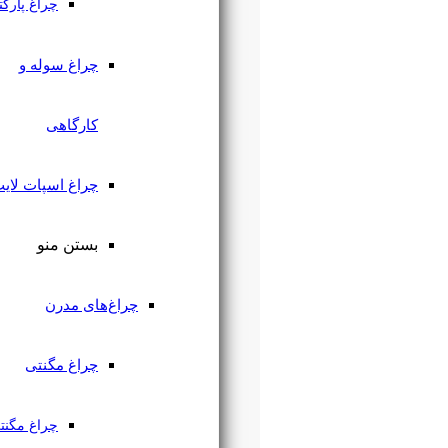
چراغ پارکتی
چراغ سوله و
کارگاهی
چراغ اسپات لایت
بستن منو
چراغ‌های مدرن
چراغ مگنتی
چراغ مگنتی