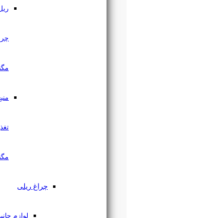
ریل
چراغ
مگنتی
منبع
تغذیه
مگنتی
چراغ ریلی
لوازم جانبی