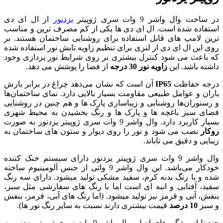
یزدنور
از ال ای دی
ی ها یکی از کم مصرف ترین و مناسب
ده برای روشنایی ساختمان هستند. بر
رای تنظیم زاویه تابش نور استفاده شده
تری بر روی شرایط نور پردازی وجود
از فضا را پوشش می دهد.
که نشان می‌دهد چراغ در برابر بارش
 بسیار بالایی دارد. نمای ساختمان‌ها
باسازی پارک ها و هم چنین در روشنایی
ک ها و رنگ بخشیدن به محیط شهری
ورت
ا روی دیوار و ستون های ساختمان به
ری ژوپیتر یزدنور دارای سیستم خنک کننده
خودکار می‌باشد. این وال واشر 9 واتی از جنس آلومینیوم ساخته
ید مشکی تولید میشود. دارای سه رنگ
ست اما با رنگ های سفارشی مثل سبز،
 میشود. (اما رنگ های آبی، قرمز، بنفش
دارند نسبت به سایر رنگ نور ها).
چند تا از ویژگی های اصلی وال واشر 9 وات سری ژوپیتر یزدنور به