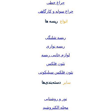
راغ خطی
سوله و کارگاهی
واع
ریسه ها
یسه شلنگی
یسه نواری
زم جانبی ریسه
ئون فلکس
فلکس سیلیکونی
دسته‌بندی‌ها
ر و روشنایی
ه الکتروشید