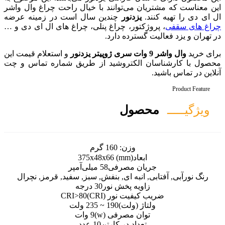
توانند با خیال راحت چراغ وال واشر
ور
چندین سال است در زمینه عرضه
، چراغ پنلی، چراغ های ال ای دی و …
ه دارد.
و استعلام قیمت این
تروشید از طریق شماره تماس و چت
ل
ن:
160 گرم
375x48x66 (mm
مصرفی
58 میلی‌آمپر
ه ای, بنفش, سبز, سفید, قرمز, نچرال
پخش نور
30 درجه
نور (CRI)
CRI>80
لت)
190 ~ 235 ولت
صرفی (w)
9 وات
 در کارتن
10 عدد