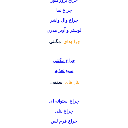
اغ پروژکتور
چراغ نما
اغ وال واشر
ر و آویز مدرن
غ‌های
مگنتی
راغ مگنتی
منبع تغذیه
 های
سقفی
غ استوانه ای
چراغ پنلی
اغ فرم لس