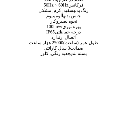
نس
50Hz ~ 60Hz
سفید, کرم, مشکی
بدنه
آلومینیوم
وه نصب
روکار
 نوری
100lm/w
ه حفاظتی
IP65
صال ارت
دارد
اعت)
25000 هزار ساعت
ت
3 سال گارانتی
ی
جعبه رنگی, کاور