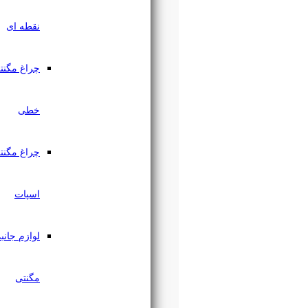
نقطه ای
چراغ مگنتی
خطی
چراغ مگنتی
اسپات
لوازم جانبی
مگنتی