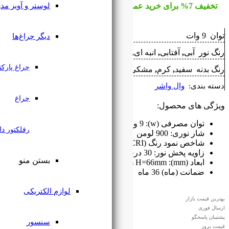
لوستر و آویز مدرن
دیگر چراغ‌ها
بنفش
,
سبز
,
سفید
,
قرمز
,
نچرال
چراغ پارکتی
چراغ
رفلکتور دار
بستن منو
لوازم الکتریکی
سنسور