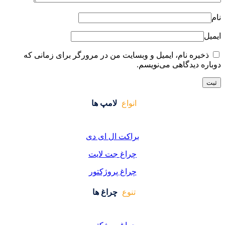
ایت من در مرورگر برای زمانی که
واع
لامپ ها
کت ال ای دی
اغ جت لایت
اغ پروژکتور
وع
چراغ ها