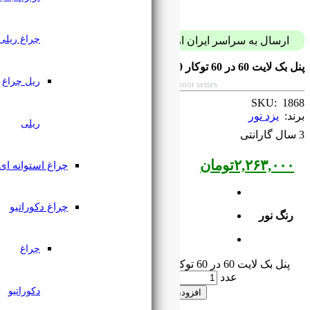
چراغ ریلی
پست فقط با 59 هزار تومان
ریل چراغ
Built-in ceiling panel 9 watt Uranus Yazdo
ریلی
چراغ استوانه ای
چراغ دکوراتیو
چراغ
پنل بک لایت 60 در 60 توکار 50 وات سری اورانوس یزدنور
دکوراتیو
 به سبد خرید