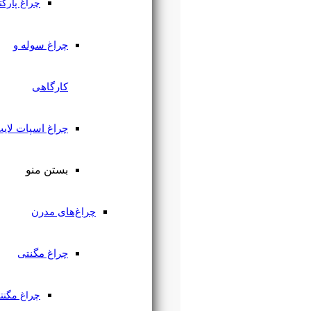
چراغ پارکتی
چراغ سوله و
کارگاهی
چراغ اسپات لایت
بستن منو
چراغ‌های مدرن
چراغ مگنتی
چراغ مگنتی