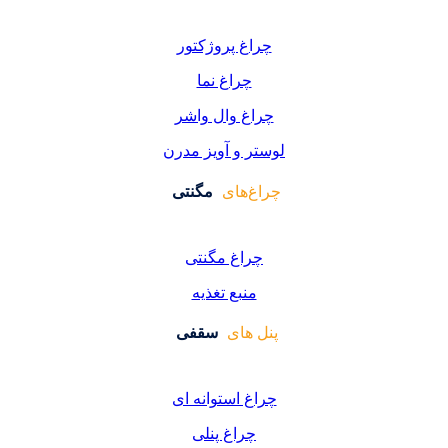
اغ پروژکتور
چراغ نما
اغ وال واشر
ر و آویز مدرن
غ‌های
مگنتی
راغ مگنتی
منبع تغذیه
 های
سقفی
غ استوانه ای
چراغ پنلی