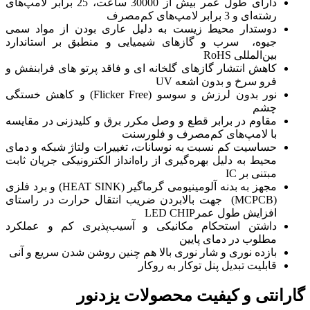
دارای طول عمر بیش از 30000 ساعت، 25 برابر لامپ‌های
 به دلیل عاری بودن از مواد سمی
ی شیمیایی و منطبق بر استاندارد
لخانه ای و فاقد پرتو های فرابنفش و
U
نور بدون لرزش و سوسو (Flicker Free) و کاهش خستگی
و وصل مکرر برق و کلیدزنی در مقایسه
 و فلورسنت
وسانات، تغییرات ولتاژ شبکه و دمای
ی از راه‌انداز الکترونیکی جریان ثابت
مجهز به بدنه آلومینیومی گرماگیر (HEAT SINK) و برد فلزی
بالابردن ضریب انتقال حرارت در راستای
نیکی و آسیب‌پذیری کم و عملکرد
ی بالا هم چنین روشن شدن سریع و آنی
 به روکار
حصولات یزدنور