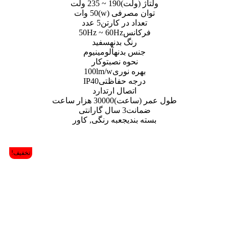
لت)
190 ~ 235 ولت
رفی (w)
50 وات
 در کارتن
5 عدد
نس
50Hz ~ 60Hz
گ بدنه
سفید
بدنه
آلومینیوم
وه نصب
توکار
 نوری
100lm/w
ه حفاظتی
IP40
صال ارت
دارد
اعت)
30000 هزار ساعت
ت
3 سال گارانتی
ی
جعبه رنگی, کاور
تخفیف!