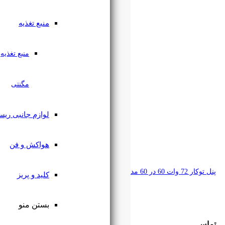
منبع تغذیه
منبع تغذیه
مگنتی
لوازم جانبی ریسه
هواکش و فن
کلید و پریز
بستن منو