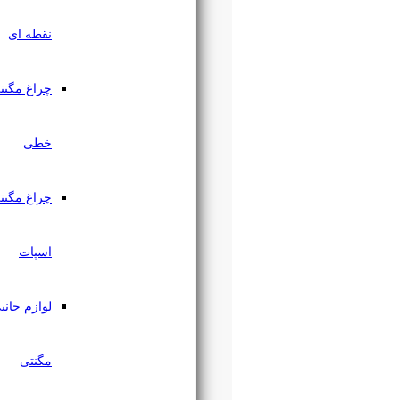
نقطه ای
چراغ مگنتی
خطی
چراغ مگنتی
اسپات
لوازم جانبی
مگنتی