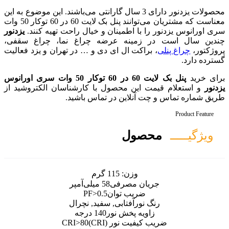
ات یزدنور دارای 3 سال گارانتی می‌باشند. این موضوع به این
معناست که مشتریان می‌توانند پنل بک لایت 60 در 60 توکار 50 وات
طمینان و خیال راحت تهیه کنند.
یزدنور
نه عرضه چراغ نما، چراغ سقفی،
 ال ای دی و … در تهران و یزد فعالیت
سری اورانوس
 محصول با کارشناسان الکتروشید از
ین در تماس باشید.
ل
ن:
115 گرم
مصرفی
58 میلی‌آمپر
ب توان
PF>0.5
فتابی, سفید, نچرال
پخش نور
140 درجه
نور (CRI)
CRI>80