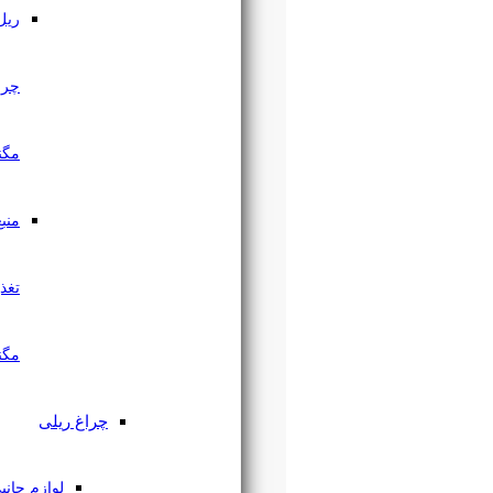
ریل
چراغ
مگنتی
منبع
تغذیه
مگنتی
چراغ ریلی
لوازم جانبی