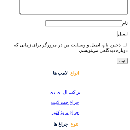
ایت من در مرورگر برای زمانی که
واع
لامپ ها
کت ال ای دی
اغ جت لایت
اغ پروژکتور
وع
چراغ ها