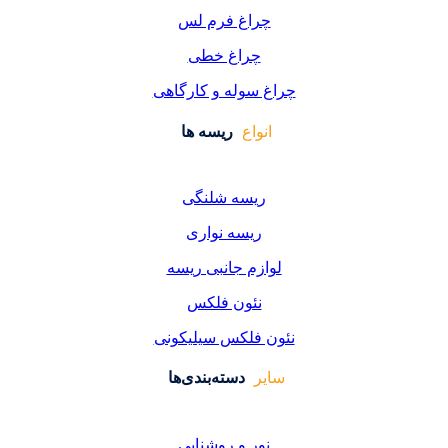
اغ فرم لس
راغ خطی
سوله و کارگاهی
واع
ریسه ها
یسه شلنگی
یسه نواری
زم جانبی ریسه
ئون فلکس
فلکس سیلیکونی
دسته‌بندی‌ها
ر و روشنایی