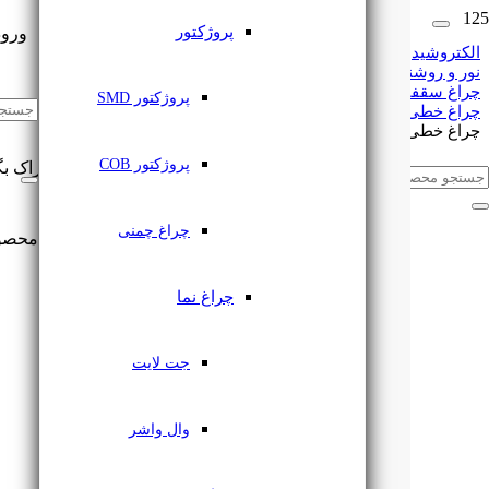
پروژکتور
ورود
الکتروشید
نور و روشنایی
چراغ سقفی
🔔
اشتراک گذاری
پروژکتور SMD
چراغ خطی
چراغ خطی روکار 88 وات 120 سانتی یزدنور
پروژکتور COB
این مطلب را با دوستان خود به اشتراک بگ
چراغ چمنی
محصو
چراغ نما
جت لایت
وال واشر