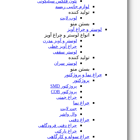
نئون فلکس سیلیکونی
لوازم جانبی ریسه
تولید کننده
لوپ لایت
بستن منو
لوستر و چراغ آویز
انواع لوستر و چراغ آویز
لوستر و آویز مدرن
چراغ آویز خطی
لوستر سقفی
تولید کننده
لوستر سران
بستن منو
چراغ نما و پروژکتور
پروژکتور
پروژکتور SMD
پروژکتور COB
چراغ چمنی
براکت ال ای دی روکار 120 سانتی 88 وات سری اورانوس یزدنور
چراغ نما
جت لایت
وال واشر
چراغ دفنی
چراغ دفنی فرودگاهی
چراغ پارکتی
۱,۶۵۵,۰۰۰
تومان
چراغ سوله و کارگاهی