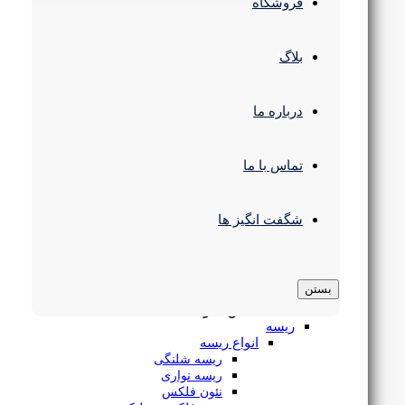
چراغ سقفی
فروشگاه
انواع چراغ پنلی
پنل سقفی SMD
چراغ سقفی COB
بلاگ
پنل فریم لس
پنل 60 در 60
چراغ سقفی مدرن
درباره ما
چراغ استوانه ای
چراغ رفلکتور دار
چراغ پارکتی
چراغ مگنتی
تماس با ما
چراغ ریلی
چراغ خطی
لوستر و آویز
شگفت انگیز ها
لوستر سقفی
لوستر و آویز مدرن
چراغ آویز خطی
براکت ال ای دی روکار 60 سانتی 44 وات سری اورانوس یزدنور
براکت ال ای دی
بستن
چراغ سوله و کارگاهی
بستن منو
ریسه
انواع ریسه
ریسه شلنگی
۸۲۵,۰۰۰
تومان
ریسه نواری
نئون فلکس