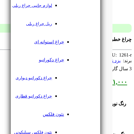
لوازم جانبی چراغ ریلی
ریل چراغ ریلی
چراغ خطی روکار 88 وات 120 سانتی یزدنور
چراغ استوانه ای
SKU: ‌
1261-r
چراغ دکوراتیو
برند: ‌
یزد نور
3 سال گارانتی
چراغ دکوراتیو دیواری
۳,۱۷۱,۰۰۰
تومان
چراغ دکوراتیو قطاری
رنگ نور
نئون فلکس
نئون فلکس سیلیکونی