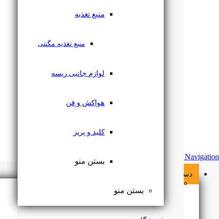
منبع تغذیه
منبع تغذیه مگنتی
لوازم جانبی ریسه
هواکش و فن
کلید و پریز
Skip Navigation
بستن منو
دسته بندی محصولات
لامپ
بستن منو
براکت ال ای دی
قاب هالوژن
بستن منو