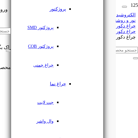
پروژکتور
ورود
الکتروشید
نور و روشنایی
چراغ دکوراتیو
🔔
اشتراک گذاری
پروژکتور SMD
چراغ دکوراتیو دیواری
چراغ دکوراتیو گرد سه طرفه کد RL204-3 لوله بلند رسام
پروژکتور COB
این مطلب را با دوستان خود به اشتراک بگ
چراغ چمنی
محصو
چراغ نما
جت لایت
وال واشر