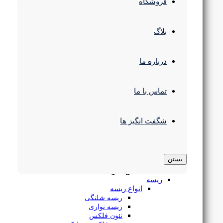
چراغ سقفی
فروشگاه
انواع چراغ پنلی
پنل سقفی SMD
چراغ سقفی COB
بلاگ
پنل فریم لس
پنل 60 در 60
چراغ سقفی مدرن
درباره ما
چراغ استوانه ای
چراغ رفلکتور دار
چراغ پارکتی
چراغ مگنتی
تماس با ما
چراغ ریلی
چراغ خطی
لوستر و آویز
شگفت انگیز ها
لوستر سقفی
لوستر و آویز مدرن
چراغ آویز خطی
براکت ال ای دی
بستن
چراغ سوله و کارگاهی
بستن منو
ریسه
انواع ریسه
ریسه شلنگی
چراغ دکوراتیو گرد سه طرفه کد RL204-3 لوله بلند رسام
ریسه نواری
نئون فلکس