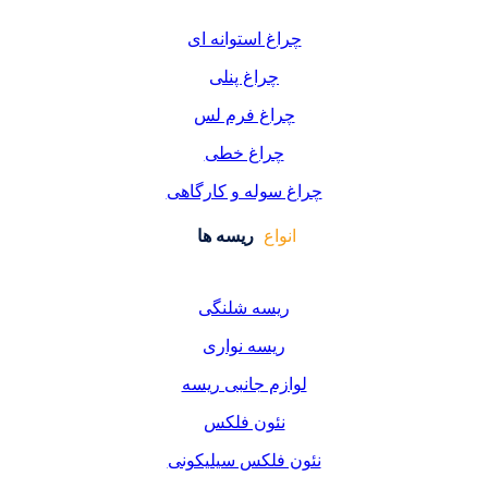
غ استوانه ای
چراغ پنلی
اغ فرم لس
راغ خطی
سوله و کارگاهی
واع
ریسه ها
یسه شلنگی
یسه نواری
زم جانبی ریسه
ئون فلکس
فلکس سیلیکونی