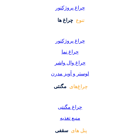
اغ پروژکتور
وع
چراغ ها
اغ پروژکتور
چراغ نما
اغ وال واشر
ر و آویز مدرن
غ‌های
مگنتی
راغ مگنتی
منبع تغذیه
 های
سقفی