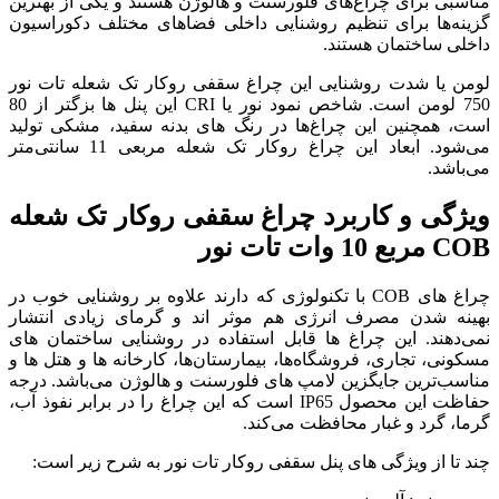
سنت و هالوژن هستند و یکی از بهترین
ایی داخلی فضاهای مختلف دکوراسیون
 چراغ سقفی روکار تک شعله تات نور
750 لومن است. شاخص نمود نور یا CRI این پنل ها بزگتر از 80
در رنگ های بدنه سفید، مشکی تولید
می‌شود. ابعاد این چراغ روکار تک شعله مربعی 11 سانتی‌متر
راغ سقفی روکار تک شعله
ا تکنولوژی که دارند علاوه بر روشنایی خوب در
 موثر اند و گرمای زیادی انتشار
بل استفاده در روشنایی ساختمان های
 بیمارستان‌ها، کارخانه ها و هتل ها و
ای فلورسنت و هالوژن می‌باشد. درجه
اظت این محصول IP65 است که این چراغ را در برابر نفوذ آب،
‌کند.
فی روکار تات نور به شرح زیر است: