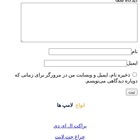
ایت من در مرورگر برای زمانی که
واع
لامپ ها
کت ال ای دی
اغ جت لایت