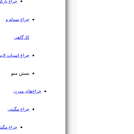
چراغ پارکتی
چراغ سوله و
کارگاهی
چراغ اسپات لایت
بستن منو
چراغ‌های مدرن
چراغ مگنتی
چراغ مگنتی