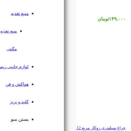
منبع تغذیه
منبع تغذیه
مگنتی
لوازم جانبی ریسه
هواکش و فن
کلید و پریز
بستن منو