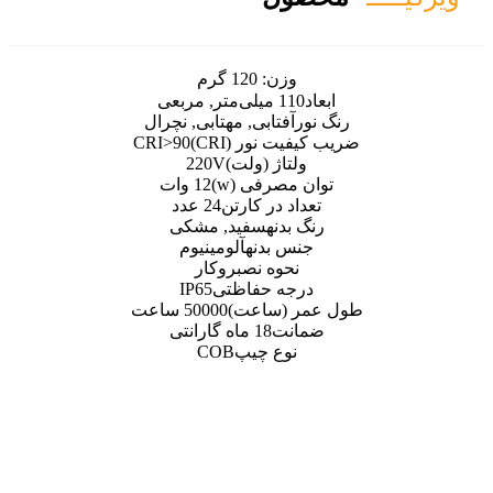
ن:
120 گرم
مربعی
تابی, مهتابی, نچرال
نور (CRI)
CRI>90
اژ (ولت)
220V
رفی (w)
12 وات
 در کارتن
24 عدد
نه
سفید, مشکی
بدنه
آلومینیوم
وه نصب
روکار
ه حفاظتی
IP65
(ساعت)
50000 ساعت
ت
18 ماه گارانتی
ع چیپ
COB