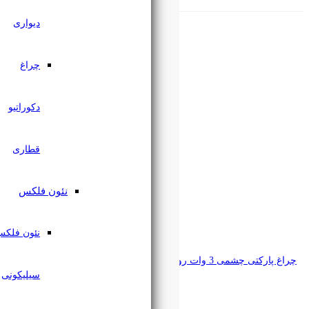
دیواری
چراغ
دکوراتیو
قطاری
نئون فلکس
نئون فلکس
سیلیکونی