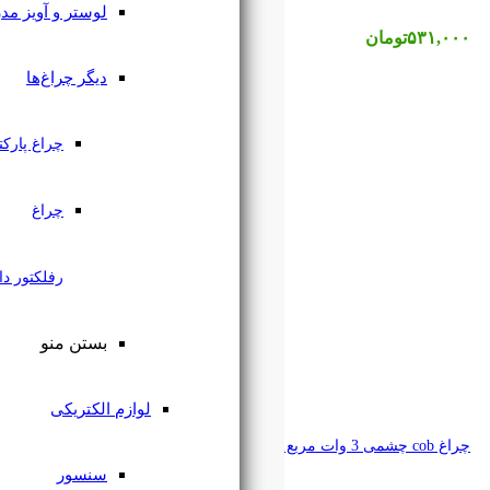
لوستر و آویز مدرن
دیگر چراغ‌ها
چراغ پارکتی
چراغ
رفلکتور دار
بستن منو
لوازم الکتریکی
سنسور