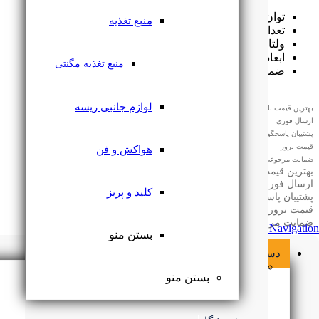
توان مصرفی (w): 3 وات
منبع تغذیه
تعداد در کارتن: 40 عدد
ولتاژ: 220v
ابعاد (mm): H=80 Ø=80
منبع تغذیه مگنتی
ضمانت (ماه): 24 ماه ضمانت تعویض
لوازم جانبی ریسه
بهترین قیمت بازار
ارسال فوری
پشتیبان پاسخگو
قیمت بروز
هواکش و فن
ضمانت مرجوعی
بهترین قیمت بازار
ارسال فوری
کلید و پریز
پشتیبان پاسخگو
قیمت بروز
ضمانت مرجوعی
Skip Navigation
بستن منو
دسته بندی محصولات
لامپ
بستن منو
براکت ال ای دی
قاب هالوژن
Related products
بستن منو