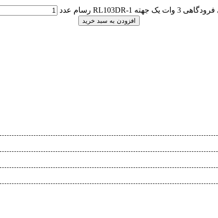
 یک جهته RL103DR-1 رسام عدد
افزودن به سبد خرید