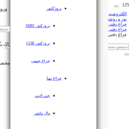
پروژکتور
ورود
الکتروشید
نور و روشنایی
چراغ دفنی
🔔
اشتراک گذاری
پروژکتور SMD
چراغ دفنی فرودگاهی
چراغ دفنی فرودگاهی 3 وات یک جهته RL103DR-1 رسام
پروژکتور COB
این مطلب را با دوستان خود به اشتراک بگ
چراغ چمنی
محصو
چراغ نما
جت لایت
وال واشر