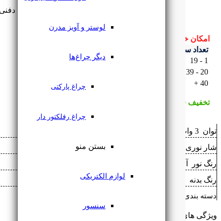
چراغ دفنی فرودگاهی 3 وات
لوستر و آویز مدرن
امکان خرید عمده:
تعداد سفارش
درصد تخفیف
قیمت با تخفیف
دیگر چراغ‌ها
-
1 - 19
۹۶۶,۰۰۰
تومان
5%
20 - 39
۹۱۷,۷۰۰
تومان
10%
40 +
۸۶۹,۴۰۰
تومان
چراغ پارکتی
تخفیف 10% برای خرید عمده بیشتر از 40 عدد
چراغ رفلکتور دار
توان ‌
3 وات
بستن منو
شار نوری ‌
120 lm/w
رنگ نور ‌
آفتابی
,
انبه ای
,
مهتابی
لوازم الکتریکی
رنگ بدنه ‌
مشکی
دسته بندی: ‌
چراغ دفنی فرودگاهی
سنسور
ویژگی های محصول: