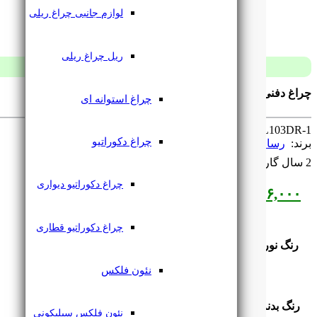
لوازم جانبی چراغ ریلی
ریل چراغ ریلی
چراغ دفنی فرودگاهی 3 وات یک جهته RL103DR-1 رسام
چراغ استوانه ای
SKU: ‌
RL103DR-1
چراغ دکوراتیو
برند: ‌
رسام
2 سال گارانتی
چراغ دکوراتیو دیواری
۹۶۶,۰۰۰
تومان
چراغ دکوراتیو قطاری
رنگ نور
نئون فلکس
رنگ بدنه
نئون فلکس سیلیکونی