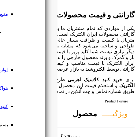
ایران الکتریک
منبع تغذیه
ه آن توجه می‌کنند قیمت و
منبع تغذیه
محصولات ایران الکتریک با
ی توسط یک شرکت ایرانی،
نه‌های خارجی می‌باشد و
 بالا خریداری کنید و هزینه
مگنتی
هید. به این ترتیب محصولات
ایران الکتریک با قیمت مناسب و کیفیت عالی، همراه با 5 سال
 می‌شود.
لوازم جانبی ریسه
 متال مدل برلیان ایران
 کارشناسان الکتروشید از
هواکش و فن
س باشید.
کلید و پریز
بستن منو