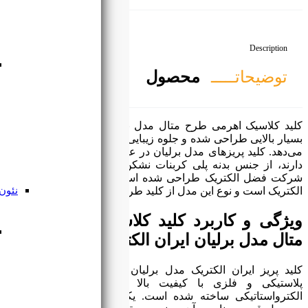
دیواری
چراغ
دکوراتیو
لیان، با کیفیت و ظرافت
ی به محیط کار و زندگی شما
قطاری
ن سادگی، زیبایی بالایی که
دارند، از جنس بدنه پلی کربنات نشکن با 5 سال گارانتی توسط
 برند این محصول ایران
نئون فلکس
ح متال برلیان است.
لاسیک اهرمی طرح
نئون فلکس
تریک
با مرغوب‌ترین مواد اولیه
سیلیکونی
ا طراحی شده و با رنگ
ی دیگر از مزیت‌های این