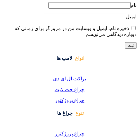
رورگر برای زمانی که
دی
ت
ر
ر