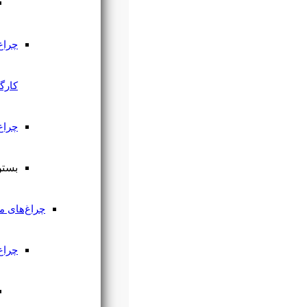
چراغ پارکتی
چراغ سوله و
کارگاهی
چراغ اسپات لایت
بستن منو
چراغ‌های مدرن
چراغ مگنتی
چراغ مگنتی