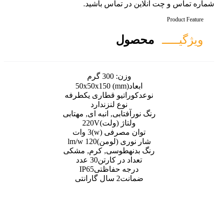
 تماس باشید.
ل
ن:
300 گرم
50x50x150 (mm
تیو قطاری یکطرفه
وع لنز
ندارد
تابی, انبه ای, مهتابی
اژ (ولت)
220V
صرفی (w)
3 وات
ی (لومن)
120 lm/w
وسی, کرم, مشکی
 در کارتن
30 عدد
ه حفاظتی
IP65
ت
2 سال گارانتی