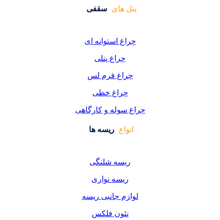
 های
سقفی
غ استوانه ای
چراغ پنلی
اغ فرم لس
راغ خطی
سوله و کارگاهی
واع
ریسه ها
یسه شلنگی
یسه نواری
زم جانبی ریسه
ئون فلکس