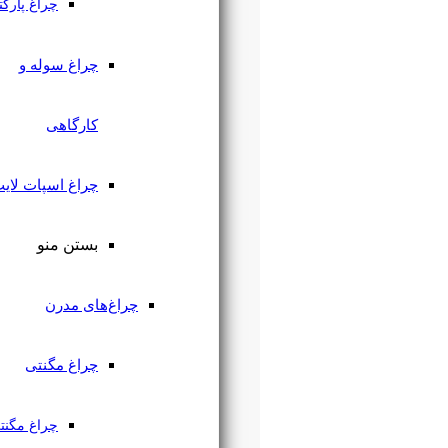
چراغ پارکتی
چراغ سوله و
کارگاهی
چراغ اسپات لایت
بستن منو
چراغ‌های مدرن
چراغ مگنتی
چراغ مگنتی