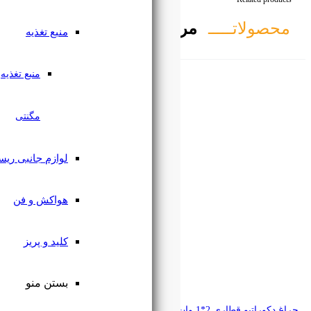
تبط
منبع تغذیه
منبع تغذیه
مگنتی
لوازم جانبی ریسه
هواکش و فن
کلید و پریز
بستن منو