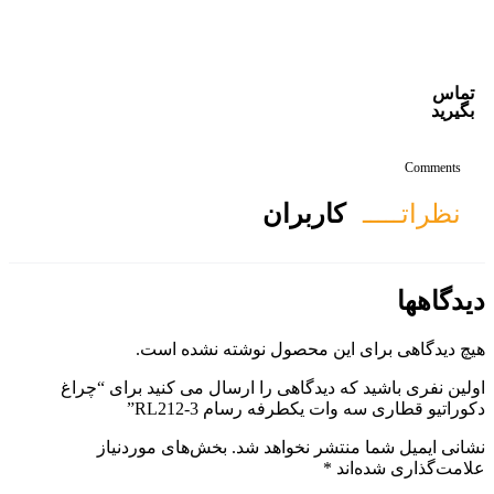
ان
ول نوشته نشده است.
ی را ارسال می کنید برای “چراغ
سام RL212-3”
هد شد.
بخش‌های موردنیاز