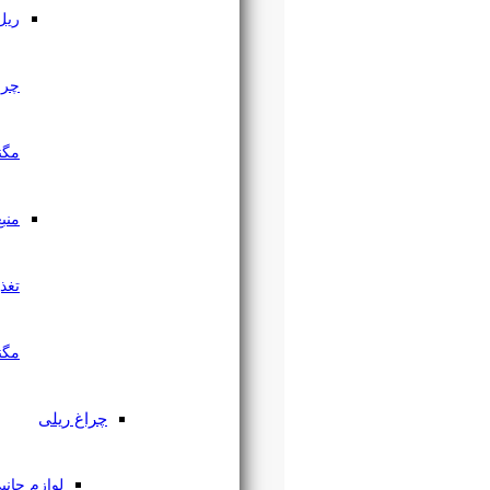
ریل
چراغ
مگنتی
منبع
تغذیه
مگنتی
چراغ ریلی
لوازم جانبی