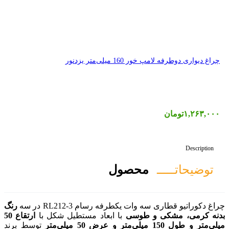
دنور
صول
ه رسام RL212-3 در سه
رنگ
ی
با ابعاد مستطیل شکل با
ارتقاع 50
توسط برند