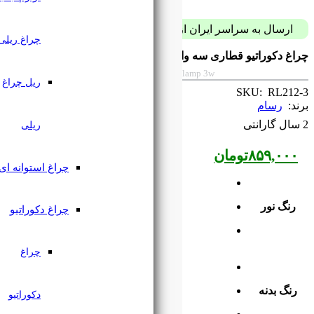
پست فقط با 59 هزار تومان
چراغ ریلی
کطرفه رسام RL212-3
Rasam RL212-3 one-way decorative train
ریل چراغ
ریلی
چراغ استوانه ای
چراغ دکوراتیو
چراغ
دکوراتیو