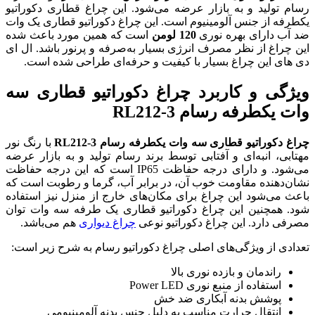
ه می‌شود. این چراغ قطاری دکوراتیو
ست. این چراغ دکوراتیو قطاری یک وات
ن
است که همین مورد باعث شده
ی بسیار به‌صرفه و پرنور باشد. ال ای
کیفیت و حرفه‌ای طراحی شده است.
راغ دکوراتیو قطاری سه
R
کطرفه رسام RL212-3
با رنگ نور
وسط برند رسام تولید و به بازار عرضه
می‌شود. و دارای درجه حفاظت IP65 است که این درجه حفاظت
 در برابر آب، گرما و رطوبت است که
 مکان‌های خارج از منزل نیز استفاده
وراتیو قطاری یک طرفه سه وات توان
اتیو نوعی
چراغ دیواری
هم می‌باشد.
راغ دکوراتیو رسام به شرح زیر است:
لا
د خش
ه دلیل جنس بدنه آلومینیومی