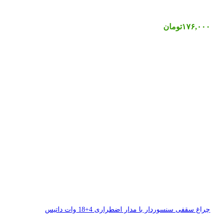
4+18 وات داتیس