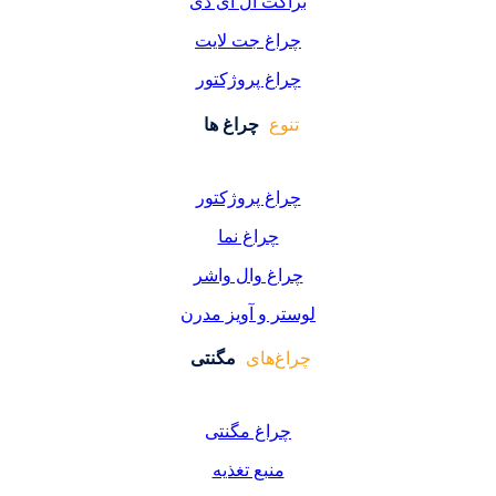
کت ال ای دی
اغ جت لایت
اغ پروژکتور
وع
چراغ ها
اغ پروژکتور
چراغ نما
اغ وال واشر
ر و آویز مدرن
غ‌های
مگنتی
راغ مگنتی
منبع تغذیه