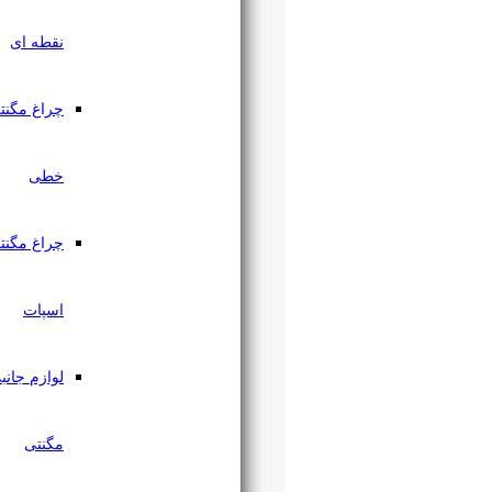
نقطه ای
چراغ مگنتی
خطی
چراغ مگنتی
اسپات
لوازم جانبی
مگنتی