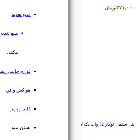
منبع تغذیه
منبع تغذیه
مگنتی
لوازم جانبی ریسه
هواکش و فن
کلید و پریز
بستن منو