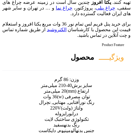
سال است در زمینه عرضه چراغ های
ر،
چراغ نما
و … در تهران و سایر شهر
رد.
برای خرید پنل فریم لس تمام نور 36 وات مربع یکتا افروز و استعلام
اسان
الکتروشید
از طریق شماره تماس
ل
زن:
86 گرم
رش
40-210 میلی‌متر
)
20 میلی‌متر
رفی (w)
36 وات
تابی, مهتابی, نچرال
اژ (ولت)
220V
رایور
ایزوله
ژی ساخت
بک لایت
گ بدنه
سفید
آلومینیوم, دایکاست