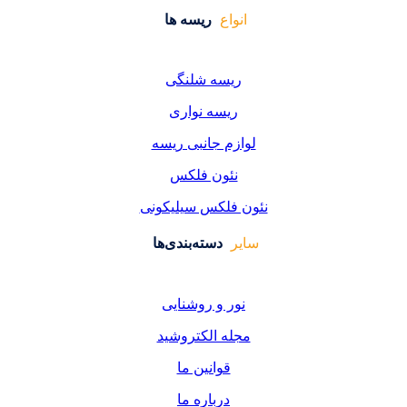
واع
ریسه ها
یسه شلنگی
یسه نواری
زم جانبی ریسه
ئون فلکس
فلکس سیلیکونی
دسته‌بندی‌ها
ر و روشنایی
ه الکتروشید
قوانین ما
درباره ما