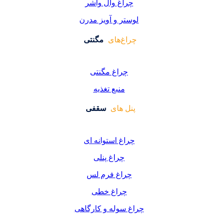
اغ وال واشر
ر و آویز مدرن
غ‌های
مگنتی
راغ مگنتی
منبع تغذیه
 های
سقفی
غ استوانه ای
چراغ پنلی
اغ فرم لس
راغ خطی
سوله و کارگاهی