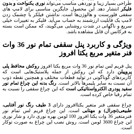
 مناسب می‌تواند
نوری یکنواخت و بدون
ول جایگزین مناسبی برای لامپ های
ا است. نداشتن فیلکر یا چشمک زدن
 حساب می‌آید. فلیکر به تغییرات خیلی
شنایی می‌گویند، که ممکن است بسته
باشد.
ویژگی و کاربرد پنل سقفی تمام نور 36 وات
 افروز
روکش محافظ پلی
 از جمله پلاستیک‌هایی است که
لید قطعات مختلف و همچنین نقطه ذوب
لاتر است.
رنگ بدنه این چراغ تمام نور
ی است
که این چراغ سقفی را نسبت به
افروز دارای
3 طیف رنگ نور آفتابی،
ت. این چراغ فریم لس تمام نور
فنرمتغیر 36 وات یکتا افروز 100 لومن بهره نوری دارد و شار نوری
لومن است. روش نصب این چراغ به صورت توکار