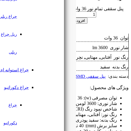
چراغ ریلی
 به سبد خرید
ریل چراغ
ریلی
ال
چراغ استوانه ای
,
پنل فریم لس
چراغ دکوراتیو
چراغ
بی، طبیعی(نچرال)
الکترواستاتیک
دکوراتیو