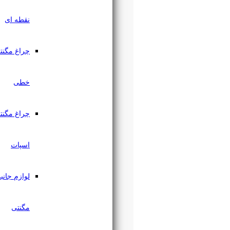
نقطه ای
چراغ مگنتی
خطی
چراغ مگنتی
اسپات
لوازم جانبی
مگنتی