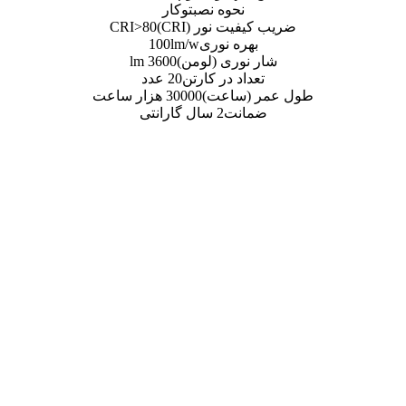
وه نصب
توکار
نور (CRI)
CRI>80
 نوری
100lm/w
ی (لومن)
3600 lm
 در کارتن
20 عدد
اعت)
30000 هزار ساعت
ت
2 سال گارانتی