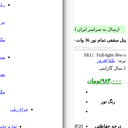
ریل
چراغ
پست فقط با 59 هزار تومان
مگنتی
36w Full Light Ceiling Panel, Square Vari
منبع
تغذیه
مگنتی
چراغ ریلی
لوازم جانبی