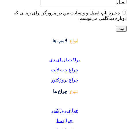
ایت من در مرورگر برای زمانی که
واع
لامپ ها
کت ال ای دی
اغ جت لایت
اغ پروژکتور
وع
چراغ ها
اغ پروژکتور
چراغ نما