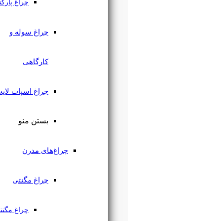
چراغ پارکتی
چراغ سوله و
کارگاهی
چراغ اسپات لایت
بستن منو
چراغ‌های مدرن
چراغ مگنتی
چراغ مگنتی