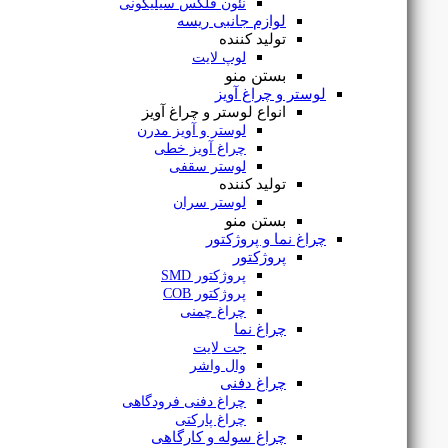
نئون فلکس سیلیکونی
لوازم جانبی ریسه
تولید کننده
لوپ لایت
بستن منو
لوستر و چراغ آویز
انواع لوستر و چراغ آویز
لوستر و آویز مدرن
چراغ آویز خطی
لوستر سقفی
تولید کننده
لوستر سران
بستن منو
چراغ نما و پروژکتور
پروژکتور
پروژکتور SMD
پروژکتور COB
چراغ چمنی
چراغ نما
جت لایت
وال واشر
پنل سقفی توکار 12 وات بک لایت سری اورانوس یزدنور
چراغ دفنی
چراغ دفنی فرودگاهی
چراغ پارکتی
چراغ سوله و کارگاهی