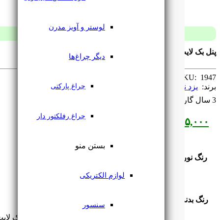
لوستر و آویز مدرن
پنل بک لایت 60 در 60 توکار 80 وات سری اورانوس یزدنور
دیگر چراغ‌ها
SKU: ‌
1947
برند: ‌
یزد نور
چراغ پارکتی
3 سال گارانتی
چراغ رفلکتور دار
۲,۸۹۵,۰۰۰
تومان
بستن منو
رنگ نور
لوازم الکتریکی
رنگ بدنه
سنسور
پنل بک لایت 60 در 60 توکار 80 وات سری اورانوس یز