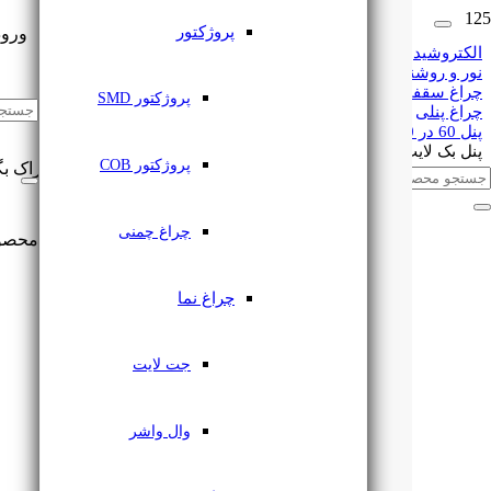
پروژکتور
ورود
الکتروشید
نور و روشنایی
چراغ سقفی
🔔
اشتراک گذاری
پروژکتور SMD
چراغ پنلی
پنل 60 در 60
پنل بک لایت 60 در 60 توکار 80 وات سری اورانوس یزدنور
پروژکتور COB
این مطلب را با دوستان خود به اشتراک بگ
چراغ چمنی
محصو
چراغ نما
جت لایت
وال واشر