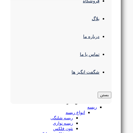
چراغ سقفی
فروشگاه
شاخص نمود رنگ (CRI): CRI>80
انواع چراغ پنلی
زاویه پخش نور: 140 درجه
پنل سقفی SMD
ابعاد: 52*590*590 میلی‌متر
چراغ سقفی COB
بلاگ
ضمانت (ماه): 36 ماه
پنل فریم لس
پنل 60 در 60
چراغ سقفی مدرن
درباره ما
بهترین قیمت بازار
چراغ استوانه ای
ارسال فوری
چراغ رفلکتور دار
پشتیبان پاسخگو
چراغ پارکتی
قیمت بروز
چراغ مگنتی
تماس با ما
ضمانت مرجوعی
چراغ ریلی
بهترین قیمت بازار
چراغ خطی
ارسال فوری
لوستر و آویز
شگفت انگیز ها
پشتیبان پاسخگو
لوستر سقفی
قیمت بروز
لوستر و آویز مدرن
ضمانت مرجوعی
چراغ آویز خطی
براکت ال ای دی
بستن
چراغ سوله و کارگاهی
بستن منو
ریسه
انواع ریسه
Related products
ریسه شلنگی
ریسه نواری
محصولاتـــــ
مرتبط
نئون فلکس