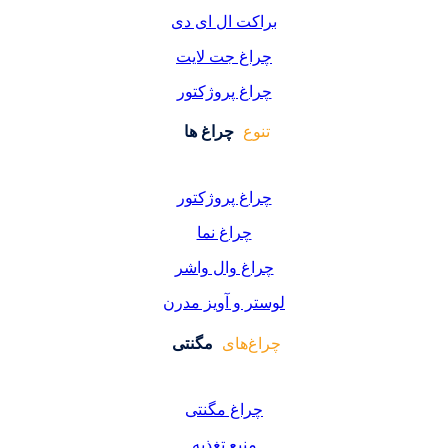
کت ال ای دی
اغ جت لایت
اغ پروژکتور
وع
چراغ ها
اغ پروژکتور
چراغ نما
اغ وال واشر
ر و آویز مدرن
غ‌های
مگنتی
راغ مگنتی
منبع تغذیه