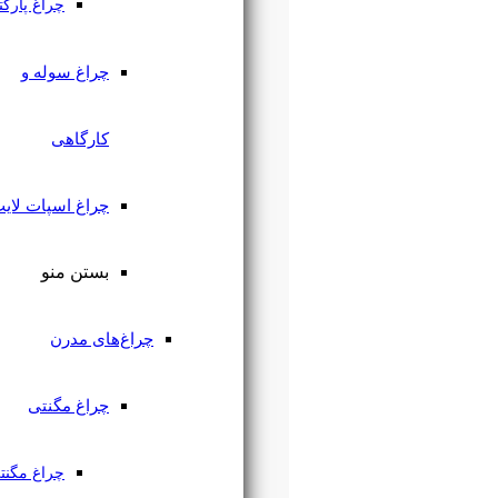
چراغ پارکتی
چراغ سوله و
کارگاهی
چراغ اسپات لایت
بستن منو
چراغ‌های مدرن
چراغ مگنتی
چراغ مگنتی