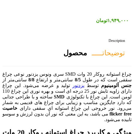
صول
چراغ استوانه روکار 20 وات SMD سری ونوس یزدنور نوعی چراغ
8
سانتی‌متر و ارتفاع
8/8
سانتی‌متر از
ور
تولید و عرضه می‌شود. این چراغ
دارای زاویه تابش نور 25 درجه ای است و بهره نوری این چراغ 110
ولوژی
SMD
ساخته و با طراحی جذابی
یبایی برای چراغ های قدیمی به شمار
راغ استوانه ای سقفی دارای
خاصیت
ن معنی که نور آن بدون لرزش و سوسو
ویژگی و کاربرد چراغ استوانه روکار 20 وات