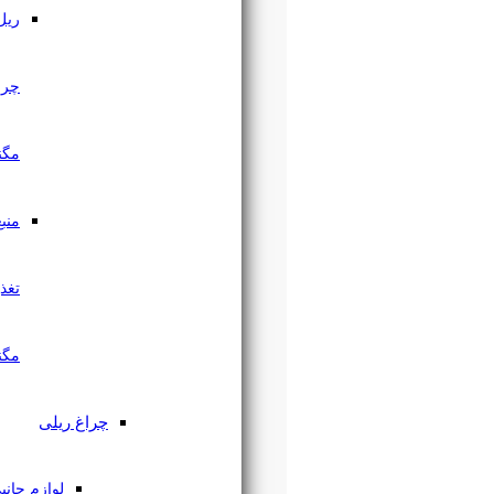
ریل
چراغ
مگنتی
منبع
تغذیه
مگنتی
چراغ ریلی
لوازم جانبی