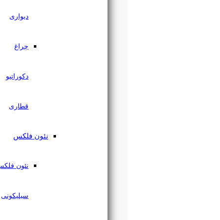
دیواری
چراغ
دکوراتیو
قطاری
نئون فلکس
نئون فلکس
سیلیکونی