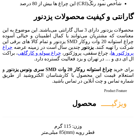
حصولات یزدنور
ات یزدنور دارای 3 سال گارانتی می‌باشند. این موضوع به این
نند با کمال اطمینان و خیالی آسوده
چراغ استوانه 20 وات روکار SMD یزدنور و تمام کالا های برقی این
دین سال است در زمینه عرضه
چراغ
وژکتور،
چراغ سوله و کارگاهی
، براکت
د فعالیت گسترده دارد.
 یزدنور
و
با کارشناسان الکتروشید از طریق
 تماس باشید.
ل
ن:
115 گرم
mm)
85 میلی‌متر