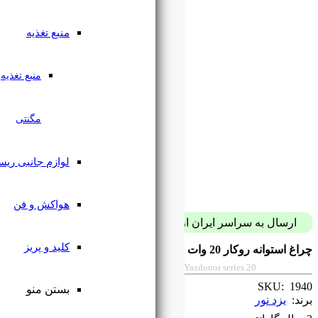
منبع تغذیه
منبع تغذیه
مگنتی
لوازم جانبی ریسه
هواکش و فن
پست فقط با 59 هزار تومان
کلید و پریز
بستن منو