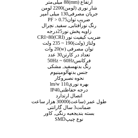
)
88 میلی‌متر
 (لومن)
2200 لومن
صرفی
130 میلی‌ آمپر
 توان
PF > 0.75
فتابی, سفید, نچرال
 پخش نور
25درجه
نور (CRI)
CRI>80
لت)
190 ~ 235 ولت
رفی (w)
20 وات
 در کارتن
30 عدد
نس
50Hz ~ 60Hz
نه
سفید, مشکی
بدنه
آلومینیوم
وه نصب
روکار
 نوری
110 lm/w
ه حفاظتی
IP40
صال ارت
دارد
اعت)
30000 هزار ساعت
ت
3 سال گارانتی
ی
جعبه رنگی, کاور
ع چیپ
SMD