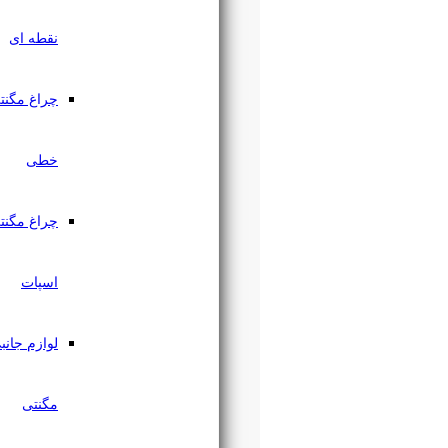
نقطه ای
چراغ مگنتی
خطی
چراغ مگنتی
اسپات
لوازم جانبی
مگنتی