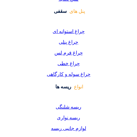
 های
سقفی
غ استوانه ای
چراغ پنلی
اغ فرم لس
راغ خطی
سوله و کارگاهی
واع
ریسه ها
یسه شلنگی
یسه نواری
زم جانبی ریسه